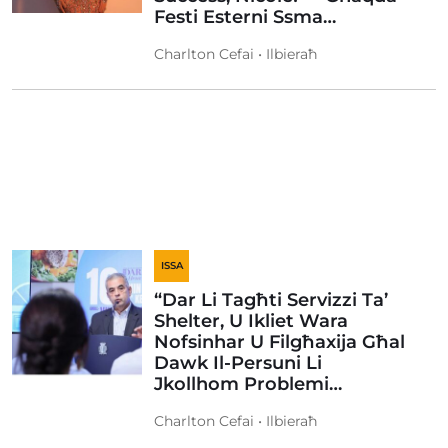
Festi Esterni Ssma…
Charlton Cefai • Ilbieraħ
ISSA
“Dar Li Tagħti Servizzi Ta’
Shelter, U Ikliet Wara
Nofsinhar U Filgħaxija Għal
Dawk Il-Persuni Li
Jkollhom Problemi…
Charlton Cefai • Ilbieraħ