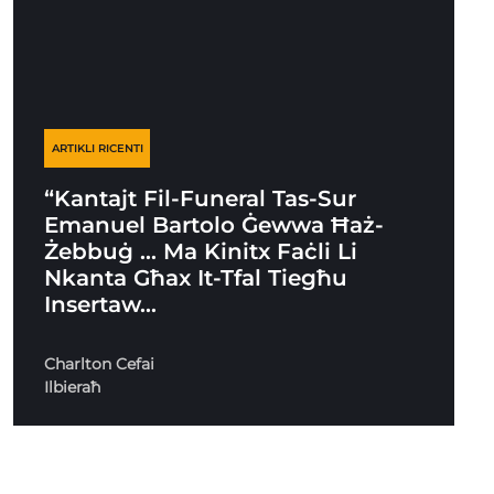
ARTIKLI RICENTI
“Kantajt Fil-Funeral Tas-Sur
Emanuel Bartolo Ġewwa Ħaż-
Żebbuġ … Ma Kinitx Faċli Li
Nkanta Għax It-Tfal Tiegħu
Insertaw…
Charlton Cefai
Ilbieraħ