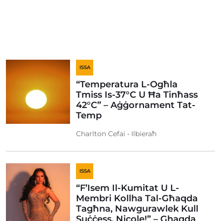
ISSA
“Temperatura L-Ogħla
Tmiss Is-37°C U Ħa Tinħass
42°C” – Aġġornament Tat-
Temp
Charlton Cefai • Ilbieraħ
ISSA
“F’Isem Il-Kumitat U L-
Membri Kollha Tal-Għaqda
Tagħna, Nawgurawlek Kull
Suċċess, Nicole!” – Ghaqda