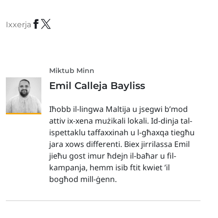
Ixxerja
Miktub Minn
Emil Calleja Bayliss
Iħobb il-lingwa Maltija u jsegwi b’mod
attiv ix-xena mużikali lokali. Id-dinja tal-
ispettaklu taffaxxinah u l-għaxqa tiegħu
jara xows differenti. Biex jirrilassa Emil
jieħu gost imur ħdejn il-baħar u fil-
kampanja, hemm isib ftit kwiet ’il
bogħod mill-ġenn.