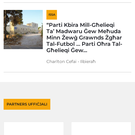
ISSA
“Parti Kbira Mill-Għelieqi
Ta’ Madwaru Ġew Meħuda
Minn Żewġ Grawnds Żgħar
Tal-Futbol … Parti Oħra Tal-
Għelieqi Ġew…
Charlton Cefai • Ilbieraħ
PARTNERS UFFIĊJALI