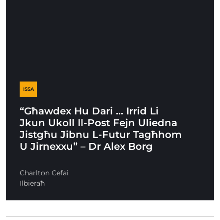
ISSA
“Għawdex Hu Dari … Irrid Li
Jkun Ukoll Il-Post Fejn Uliedna
Jistgħu Jibnu L-Futur Tagħhom
U Jirnexxu” – Dr Alex Borg
Charlton Cefai
Ilbieraħ