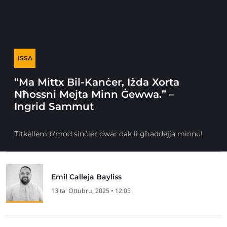
ISSA
“Ma Mittx Bil-Kanċer, Iżda Xorta
Nħossni Mejta Minn Ġewwa.” –
Ingrid Sammut
Titkellem b'mod sinċier dwar dak li għaddejja minnu!
Emil Calleja Bayliss
13 ta' Ottubru, 2025 • 12:05