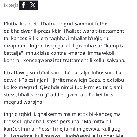
Ixxerja
F’kitba li laqtet lil ħafna, Ingrid Sammut fetħet
qalbha dwar il-prezz kbir li ħallset wara t-trattament
tal-kanċer. Bil-kliem tagħha, imħallat b’uġigħ u
diżappunt, Ingrid tispjega kif il-ġisimha sar "kamp ta’
battalja", mhux biss kontra l-marda, imma wkoll
kontra l-konsegwenzi tat-trattament li kellu jsalvaha.
Ittrattaw ġismi bħal kamp ta’ battalja. Inħossni bħal
dawk il-Palestinjani li jirritornaw lejn Gaza, biex isibu
kollox meqrud. Qiegħda nimxi fuq l-irmied ta’ ġismi
stess, bħallikieku għaddiet gwerra u ħalliet biss
meqrud warajha."
Ingrid tgħid li, għalkemm ma mietitx bil-kanċer, ma
tħossx li għadha l-istess persuna. "Ma mittx bil-
kanċer, imma nħossni mejta minn ġewwa. Kull ġog,
kull għadma, kull muskolu jugħġawni lejl u nhar. Ma