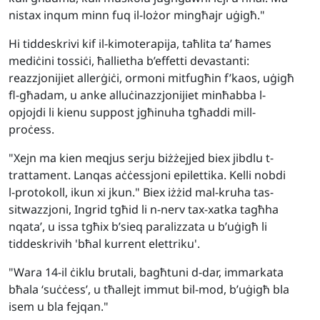
nistax inqum minn fuq il-lożor mingħajr uġigħ."
Hi tiddeskrivi kif il-kimoterapija, taħlita ta’ ħames
mediċini tossiċi, ħallietha b’effetti devastanti:
reazzjonijiet allerġiċi, ormoni mitfugħin f’kaos, uġigħ
fl-għadam, u anke alluċinazzjonijiet minħabba l-
opjojdi li kienu suppost jgħinuha tgħaddi mill-
proċess.
"Xejn ma kien meqjus serju biżżejjed biex jibdlu t-
trattament. Lanqas aċċessjoni epilettika. Kelli nobdi
l-protokoll, ikun xi jkun." Biex iżżid mal-kruha tas-
sitwazzjoni, Ingrid tgħid li n-nerv tax-xatka tagħha
nqata’, u issa tgħix b’sieq paralizzata u b’uġigħ li
tiddeskrivih 'bħal kurrent elettriku'.
"Wara 14-il ċiklu brutali, bagħtuni d-dar, immarkata
bħala ‘suċċess’, u tħallejt immut bil-mod, b’uġigħ bla
isem u bla fejqan."