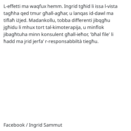
L-effetti ma waqfux hemm. Ingrid tgħid li issa l-vista
tagħha qed tmur għall-agħar, u lanqas id-dawl ma
tiflaħ iżjed. Madankollu, tobba differenti jibqgħu
jgħidu li mhux tort tal-kimoterapija, u minflok
jibagħtuha minn konsulent għall-ieħor, 'bħal file' li
ħadd ma jrid jerfa’ r-responsabbiltà tiegħu.
Facebook / Ingrid Sammut