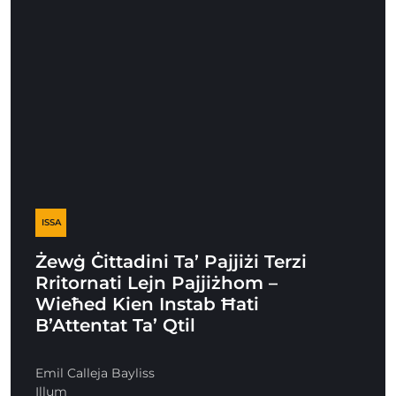
ISSA
Żewġ Ċittadini Ta’ Pajjiżi Terzi
Rritornati Lejn Pajjiżhom –
Wieħed Kien Instab Ħati
B’Attentat Ta’ Qtil
Emil Calleja Bayliss
Illum