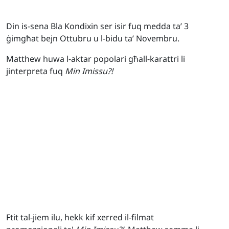
Din is-sena Bla Kondixin ser isir fuq medda ta’ 3
ġimgħat bejn Ottubru u l-bidu ta’ Novembru.
Matthew huwa l-aktar popolari għall-karattri li
jinterpreta fuq
Min Imissu?!
Ftit tal-jiem ilu, hekk kif xerred il-filmat