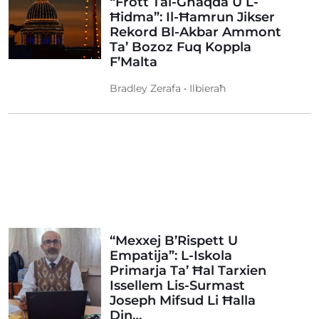
“Frott Tal-Għaqda U L-
Ħidma”: Il-Ħamrun Jikser
Rekord Bl-Akbar Ammont
Ta’ Bozoz Fuq Koppla
F’Malta
Bradley Zerafa • Ilbieraħ
“Mexxej B’Rispett U
Empatija”: L-Iskola
Primarja Ta’ Ħal Tarxien
Issellem Lis-Surmast
Joseph Mifsud Li Ħalla
Din…