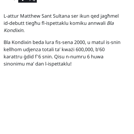
L-attur Matthew Sant Sultana ser ikun qed jagħmel
id-debutt tiegħu fl-ispettaklu komiku annwali
Bla
Kondixin
.
Bla Kondixin beda lura fis-sena 2000, u matul is-snin
kellhom udjenza totali ta’ kważi 600,000, b’60
karattru ġdid f'6 snin. Qisu n-numru 6 huwa
sinonimu ma’ dan l-ispettaklu!