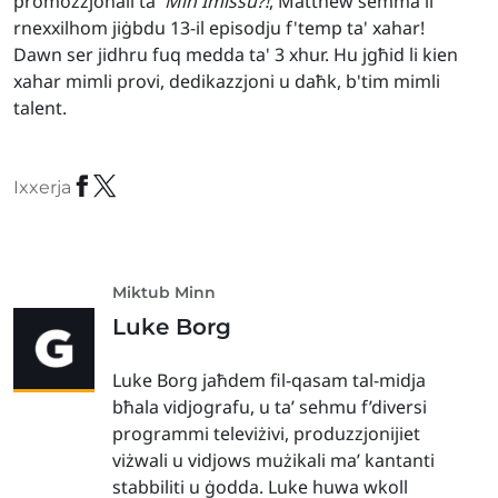
promozzjonali ta'
Min Imissu?!
, Matthew semma li
rnexxilhom jiġbdu 13-il episodju f'temp ta' xahar!
Dawn ser jidhru fuq medda ta' 3 xhur. Hu jgħid li kien
xahar mimli provi, dedikazzjoni u daħk, b'tim mimli
talent.
Ixxerja
Miktub Minn
Luke Borg
Luke Borg jaħdem fil-qasam tal-midja
bħala vidjografu, u ta’ sehmu f’diversi
programmi televiżivi, produzzjonijiet
viżwali u vidjows mużikali ma’ kantanti
stabbiliti u ġodda. Luke huwa wkoll