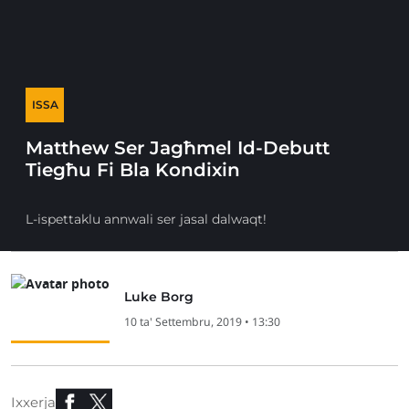
ISSA
Matthew Ser Jagħmel Id-Debutt
Tiegħu Fi Bla Kondixin
L-ispettaklu annwali ser jasal dalwaqt!
Luke Borg
10 ta' Settembru, 2019 • 13:30
Ixxerja