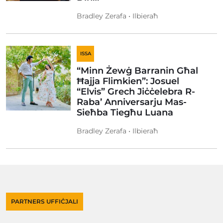
Bradley Zerafa • Ilbieraħ
ISSA
“Minn Żewġ Barranin Għal
Ħajja Flimkien”: Josuel
“Elvis” Grech Jiċċelebra R-
Raba’ Anniversarju Mas-
Sieħba Tiegħu Luana
Bradley Zerafa • Ilbieraħ
PARTNERS UFFIĊJALI