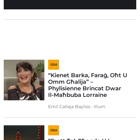
ISSA
“Kienet Barka, Faraġ, Oħt U
Omm Għalija” –
Phylisienne Brincat Dwar
Il-Maħbuba Lorraine
Emil Calleja Bayliss • Illum
ISSA