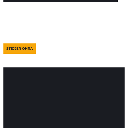
STEJJER OĦRA