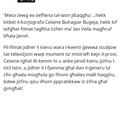
'Meta żewg ex-żeffiena tal-latin jiltaqgħu'…hekk
kitbet il-korjografa Celaine Buhagiar Bugeja, hekk kif
tefgħet filmat tagħha tiżfen ma’ Ian Vella magħruf
bħala Janvil.
Fil-filmat jidher li kienu wara l-kwinti ġewwa studjow
tat-televiżjoni waqt mument ta’ mistrieħ bejn il-provi.
Celaine tgħid illi kemm hi u anke Janvil kienu jiżfnu l-
istil latin, u jidher li l-fjamma għal dan il-ġeneru ta’
żfin għada mixgħula ġo fihom għaliex malli ltaqghu,
bdew jiżfnu qisu ilhom jippratikkaw iż-żifna għal
ġimgħat!