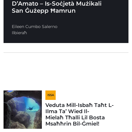
D’Amato – Is-Soċjetà Mużikali
San Ġużepp Ħamrun
Eileen Cumbo Salerno
Ilbieraħ
ISSA
Veduta Mill-Isbaħ Taħt L-
Ilma Ta’ Wied Il-
Mielaħ Tħalli Lil Bosta
Msaħħrin Bil-Ġmiel!