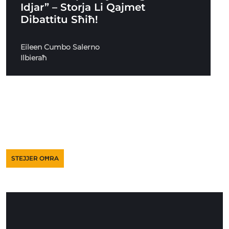
Idjar” – Storja Li Qajmet
Dibattitu Sħiħ!
Eileen Cumbo Salerno
Ilbieraħ
STEJJER OĦRA