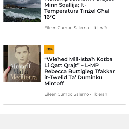
Minn Sqallija; It-
Temperatura Tinżel Għal
16°C
Eileen Cumbo Salerno • Ilbieraħ
ISSA
“Wieħed Mill-Isbaħ Kotba
Li Qatt Qrajt” – L-MP
Rebecca Buttigieg Tfakkar
it-Twelid Ta’ Duminku
Mintoff
Eileen Cumbo Salerno • Ilbieraħ