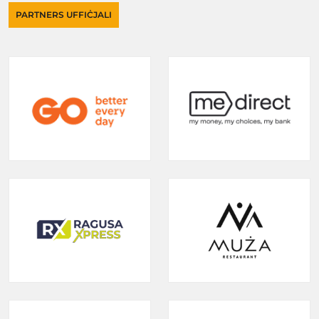
PARTNERS UFFIĊJALI