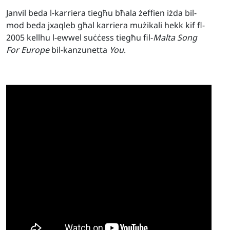
Janvil beda l-karriera tiegħu bħala żeffien iżda bil-
mod beda jxaqleb għal karriera mużikali hekk kif fl-
2005 kellhu l-ewwel suċċess tiegħu fil-
Malta Song
For Europe
bil-kanzunetta
You
.