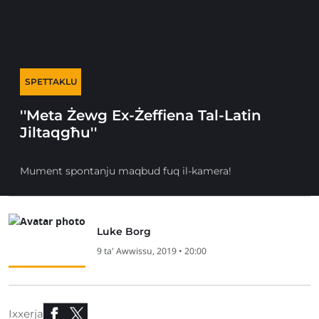
SPETTAKLU
''Meta Żewg Ex-Żeffiena Tal-Latin
Jiltaqgħu''
Mument spontanju maqbud fuq il-kamera!
Luke Borg
9 ta' Awwissu, 2019 • 20:00
Ixxerja