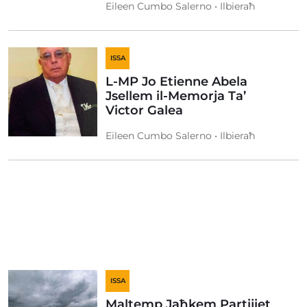
Eileen Cumbo Salerno • Ilbieraħ
ISSA
L-MP Jo Etienne Abela
Jsellem il-Memorja Ta’
Victor Galea
Eileen Cumbo Salerno • Ilbieraħ
ISSA
Maltemp Jaħkem Partijiet