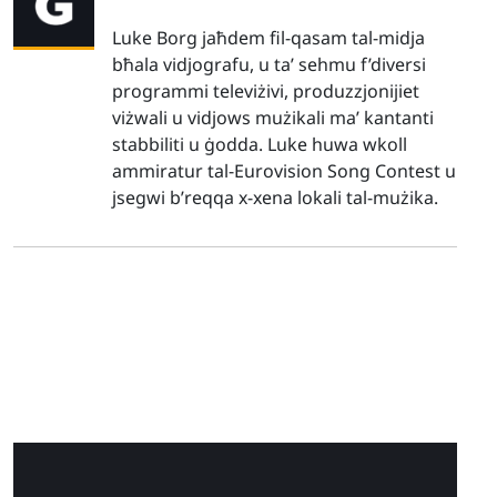
Luke Borg jaħdem fil-qasam tal-midja
bħala vidjografu, u ta’ sehmu f’diversi
programmi televiżivi, produzzjonijiet
viżwali u vidjows mużikali ma’ kantanti
stabbiliti u ġodda. Luke huwa wkoll
ammiratur tal-Eurovision Song Contest u
jsegwi b’reqqa x-xena lokali tal-mużika.