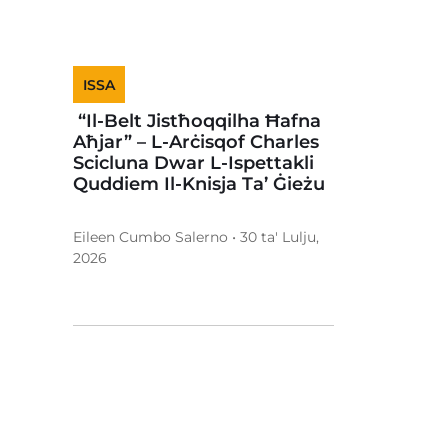
ISSA
“Il-Belt Jistħoqqilha Ħafna
Aħjar” – L-Arċisqof Charles
Scicluna Dwar L-Ispettakli
Quddiem Il-Knisja Ta’ Ġieżu
Eileen Cumbo Salerno • 30 ta' Lulju,
2026