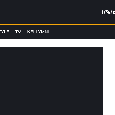
Faceb
Inst
Tik
Y
TYLE
TV
KELLYMNI