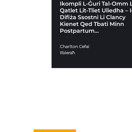
Ikompli L-Ġuri Tal-Omm L
Qatlet Lit-Tliet Uliedha – 
Difiża Ssostni Li Clancy
Kienet Qed Tbati Minn
Postpartum…
Charlton Cefai
Ilbieraħ