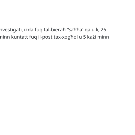
vestigati, iżda fuq tal-bieraħ 'Saħħa' qalu li, 26
minn kuntatt fuq il-post tax-xogħol u 5 każi minn