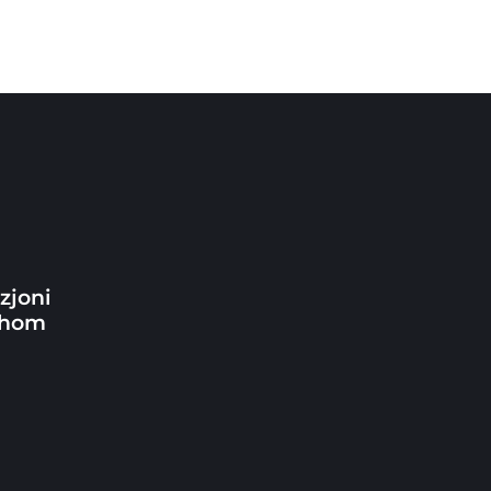
m
zjoni
inhom