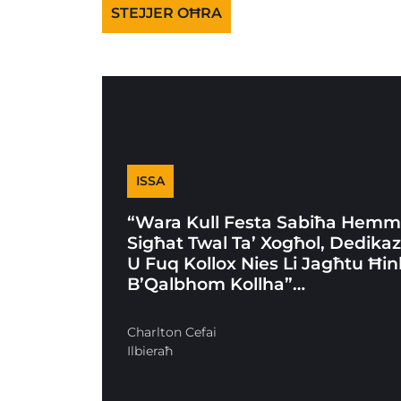
STEJJER OĦRA
ISSA
“Wara Kull Festa Sabiħa Hem
Sigħat Twal Ta’ Xogħol, Dedikaz
U Fuq Kollox Nies Li Jagħtu Ħ
B’Qalbhom Kollha”…
Charlton Cefai
Ilbieraħ