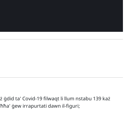
aż ġdid ta' Covid-19 filwaqt li llum nstabu 139 każ
ħa' ġew irrapurtati dawn il-figuri;