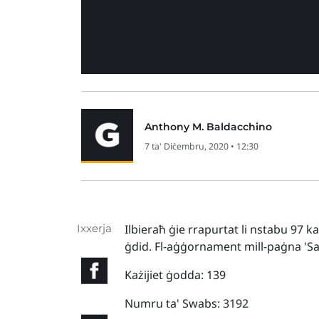
Anthony M. Baldacchino
7 ta' Diċembru, 2020 • 12:30
Ixxerja
Ilbieraħ ġie rrapurtat li nstabu 97 k
ġdid. Fl-aġġornament mill-paġna 'Saħ
Każijiet ġodda: 139
Numru ta' Swabs: 3192