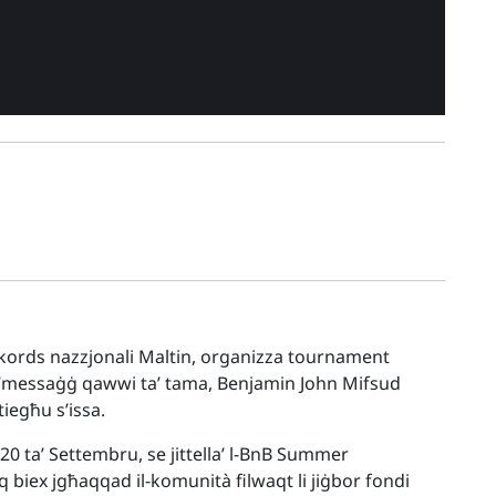
ekords nazzjonali Maltin, organizza tournament
b b’messaġġ qawwi ta’ tama, Benjamin John Mifsud
tiegħu s’issa.
-20 ta’ Settembru, se jittella’ l-BnB Summer
biex jgħaqqad il-komunità filwaqt li jiġbor fondi