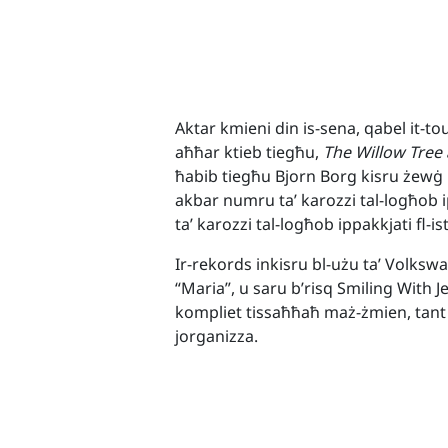
Aktar kmieni din is-sena, qabel it-to
aħħar ktieb tiegħu,
The Willow Tree
ħabib tiegħu Bjorn Borg kisru żewġ 
akbar numru ta’ karozzi tal-logħob i
ta’ karozzi tal-logħob ippakkjati fl-is
Ir-rekords inkisru bl-użu ta’ Volks
“Maria”, u saru b’risq Smiling With 
kompliet tissaħħaħ maż-żmien, tant li 
jorganizza.