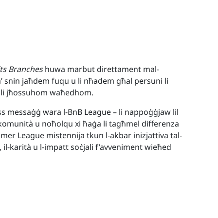
Its Branches
huwa marbut direttament mal-
a’ snin jaħdem fuqu u li nħadem għal persuni li
jew li jħossuhom waħedhom.
ess messaġġ wara l-BnB League – li nappoġġjaw lil
munità u noħolqu xi ħaġa li tagħmel differenza
ummer League mistennija tkun l-akbar inizjattiva tal-
t, il-karità u l-impatt soċjali f’avveniment wieħed