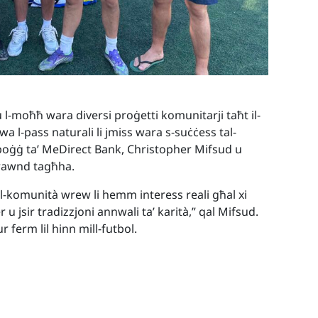
 l-moħħ wara diversi proġetti komunitarji taħt il-
a l-pass naturali li jmiss wara s-suċċess tal-
poġġ ta’ MeDirect Bank, Christopher Mifsud u
-grawnd tagħha.
ll-komunità wrew li hemm interess reali għal xi
r u jsir tradizzjoni annwali ta’ karità,” qal Mifsud.
r ferm lil hinn mill-futbol.