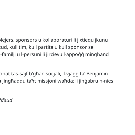
lejers, sponsors u kollaboraturi li jixtiequ jkunu
ud, kull tim, kull partita u kull sponsor se
l-familji u l-persuni li jirċievu l-appoġġ mingħand
at tas-sajf b’għan soċjali, il-vjaġġ ta’ Benjamin
għu jingħaqdu taħt missjoni waħda: li jinġabru n-nies
ifsud