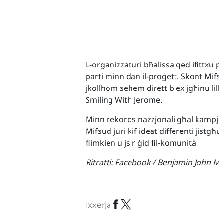
L-organizzaturi bħalissa qed ifittxu p
parti minn dan il-proġett. Skont Mifs
jkollhom sehem dirett biex jgħinu lil
Smiling With Jerome.
Minn rekords nazzjonali għal kampjon
Mifsud juri kif ideat differenti jist
flimkien u jsir ġid fil-komunità.
Ritratti:
Facebook / Benjamin John M
Ixxerja