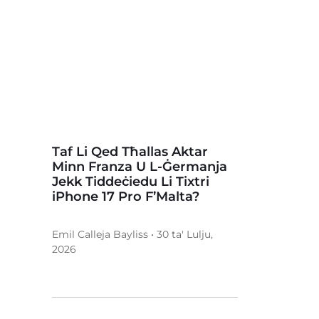
Taf Li Qed Tħallas Aktar
Minn Franza U L-Ġermanja
Jekk Tiddeċiedu Li Tixtri
iPhone 17 Pro F’Malta?
Emil Calleja Bayliss • 30 ta' Lulju,
2026