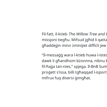
Fil-fatt, il-ktieb
The Willow Tree and 
missjoni tiegħu. Mifsud jgħid li qatt
għaddejjin minn żminijiet diffiċli 
“Il-messaġġ wara l-ktieb huwa l-ist
dawk li għandhom bżonnna, nibnu ko
fil-ħajja tan-nies,” spjega. Il-BnB S
proġett s’issa, billi tgħaqqad l-ispor
mifrux fuq diversi ġimgħat.