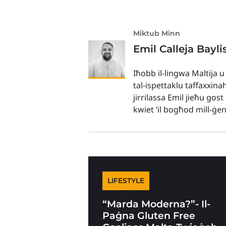
Miktub Minn
Emil Calleja Bayli
Iħobb il-lingwa Maltija u
tal-ispettaklu taffaxxina
jirrilassa Emil jieħu gos
kwiet ’il bogħod mill-ġe
LIFESTYLE
“Marda Moderna?”- Il-
Paġna Gluten Free