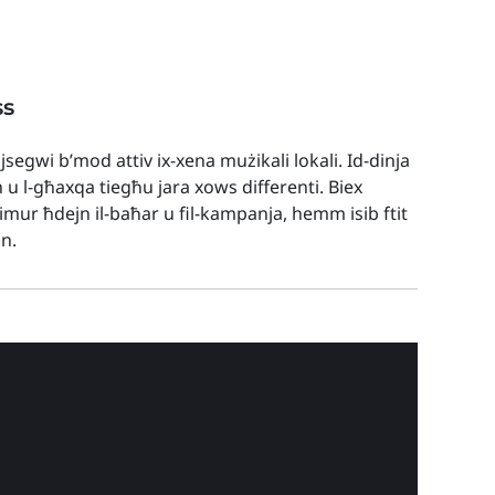
ss
 jsegwi b’mod attiv ix-xena mużikali lokali. Id-dinja
h u l-għaxqa tiegħu jara xows differenti. Biex
t imur ħdejn il-baħar u fil-kampanja, hemm isib ftit
nn.