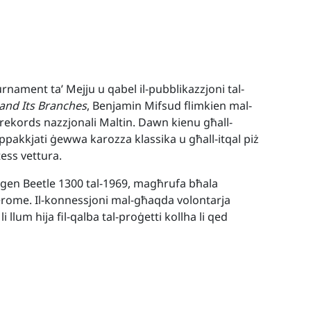
urnament ta’ Mejju u qabel il-pubblikazzjoni tal-
 and Its Branches
, Benjamin Mifsud flimkien mal-
rekords nazzjonali Maltin. Dawn kienu għall-
ppakkjati ġewwa karozza klassika u għall-itqal piż
tess vettura.
wagen Beetle 1300 tal-1969, magħrufa bħala
Jerome. Il-konnessjoni mal-għaqda volontarja
llum hija fil-qalba tal-proġetti kollha li qed