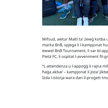
Mifsud, awtur Malti ta’ żewġ kotba u
marka BnB, spjega li l-kampjonat huw
ewwel BnB Tournament, li sar bl-ap
Pietà FC, li ospitat l-avveniment fil
“L-attendenza u l-appoġġ li rajna mi
ħaġa akbar – kampjonat li jista’ jikbe
Iżda l-istorja wara dan il-proġett tmu