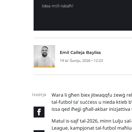
Idea mill-isbaħ!
Emil Calleja Bayliss
19 ta' Ġunju, 2026 • 12:23
Ixxerja
Wara li għen biex jitwaqqfu żewġ r
tal-futbol ta’ suċċess u nieda ktie
issa qed iħejji għall-akbar inizjattiva 
Matul is-sajf tal-2026, minn Lulju sal
League, kampjonat tal-futbol maħluq 