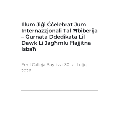
Illum Jiġi Ċċelebrat Jum
Internazzjonali Tal-Ħbiberija
– Ġurnata Ddedikata Lil
Dawk Li Jagħmlu Ħajjitna
Isbaħ
Emil Calleja Bayliss • 30 ta' Lulju,
2026