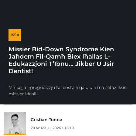
ISSA
Missier Bid-Down Syndrome Kien
Jaħdem Fil-Qamħ Biex Iħallas L-
Edukazzjoni T’Ibnu… Jikber U Jsir
Dentist!
Minkejja l-preġudizzju ta' bosta li qalulu li ma setax ikun
missier ideali!
Cristian Tonna
29 ta' Mejju, 2026 • 18:19