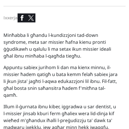
Ixxerja
Minħabba li għandu l-kundizzjoni tad-down
syndrome, meta sar missier ħafna kienu pronti
ġġudikawh u qalulu li ma setax ikun missier ideali
għal ibnu minħaba l-qagħda tiegħu.
Appuntu sabiex jurihom li dan ma kienx minnu, il-
missier ħadem qatigħ u bata kemm felaħ sabiex jara
li jkun jista' jagħti l-aqwa edukazzjoni lil ibnu. Fil-fatt,
għal bosta snin saħansitra ħadem f'mitħna tal-
qamħ.
Illum il-ġurnata ibnu kiber, iggradwa u sar dentist, u
l-missier jinsab kburi ferm għaliex wera lid-dinja kif
wieħed m'għandux iħalli l-preġudizzju ta' dawk ta'
madwaru jxekklu, jew agħar minn hekk iwaqqfu,