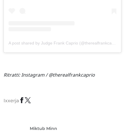
A post shared by Judge Frank Caprio (@therealfrankcaprio)
Ritratti:
Instagram / @therealfrankcaprio
Ixxerja
Miktub Minn