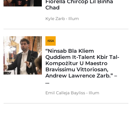
Fiorella Chircop Lil Binha
Chad
Kyle Zarb • Illum
ISSA
“Ninsab Bla Kliem
Quddiem It-Talent Kbir Tal-
Kompożitur U Maestro
Bravissimu Vittoriosan,
Andrew Lawrence Zarb.” –
…
Emil Calleja Bayliss • Illum