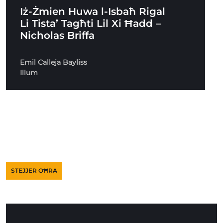
Iż-Żmien Huwa l-Isbaħ Rigal
Li Tista’ Tagħti Lil Xi Ħadd –
Nicholas Briffa
Emil Calleja Bayliss
Illum
STEJJER OĦRA