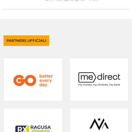
PARTNERS UFFIĊJALI