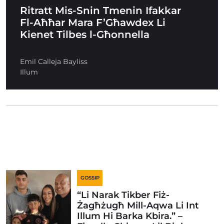
Ritratt Mis-Snin Tmenin Ifakkar
Fl-Aħħar Mara F’Għawdex Li
Kienet Tilbes l-Għonnella
Emil Calleja Bayliss
Illum
GOSSIP
“Li Narak Tikber Fiż-
Żagħżugħ Mill-Aqwa Li Int
Illum Hi Barka Kbira.” –