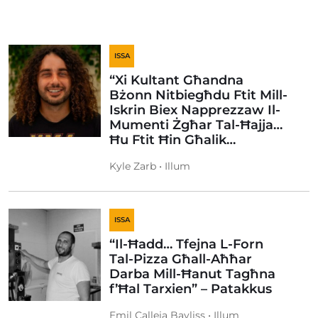
ISSA
“Xi Kultant Għandna
Bżonn Nitbiegħdu Ftit Mill-
Iskrin Biex Napprezzaw Il-
Mumenti Żgħar Tal-Ħajja…
Ħu Ftit Ħin Għalik…
Kyle Zarb • Illum
ISSA
“Il-Ħadd… Tfejna L-Forn
Tal-Pizza Għall-Aħħar
Darba Mill-Ħanut Tagħna
f’Ħal Tarxien” – Patakkus
Emil Calleja Bayliss • Illum