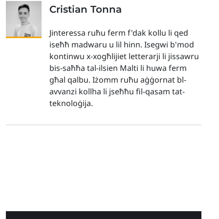
Cristian Tonna
Jinteressa ruħu ferm f'dak kollu li qed
iseħħ madwaru u lil hinn. Isegwi b'mod
kontinwu x-xogħlijiet letterarji li jissawru
bis-saħħa tal-ilsien Malti li huwa ferm
għal qalbu. Iżomm ruħu aġġornat bl-
avvanzi kollha li jseħħu fil-qasam tat-
teknoloġija.