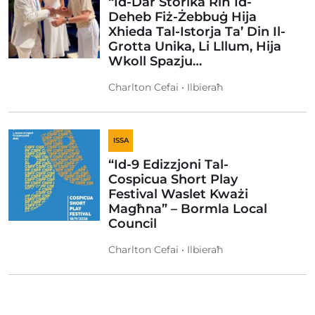
“Id-Dar Storika Riħ Id-
Deheb Fiż-Żebbuġ Hija
Xhieda Tal-Istorja Ta’ Din Il-
Grotta Unika, Li Lllum, Hija
Wkoll Spazju…
Charlton Cefai • Ilbieraħ
ISSA
“Id-9 Edizzjoni Tal-
Cospicua Short Play
Festival Waslet Kważi
Magħna” – Bormla Local
Council
Charlton Cefai • Ilbieraħ