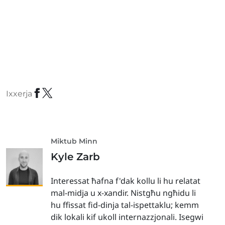
Ixxerja
Miktub Minn
Kyle Zarb
Interessat ħafna f'dak kollu li hu relatat
mal-midja u x-xandir. Nistgħu ngħidu li
hu ffissat fid-dinja tal-ispettaklu; kemm
dik lokali kif ukoll internazzjonali. Isegwi