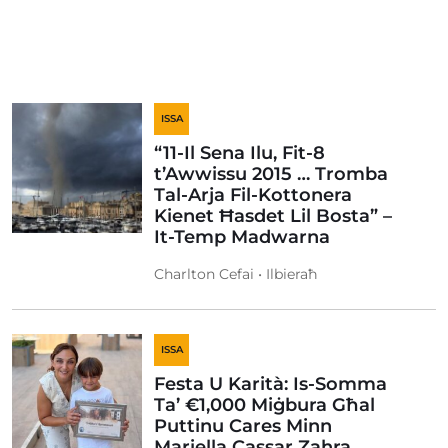
ISSA
“11-Il Sena Ilu, Fit-8
t’Awwissu 2015 … Tromba
Tal-Arja Fil-Kottonera
Kienet Ħasdet Lil Bosta” –
It-Temp Madwarna
Charlton Cefai • Ilbieraħ
ISSA
Festa U Karità: Is-Somma
Ta’ €1,000 Miġbura Għal
Puttinu Cares Minn
Mariella Cassar Zahra