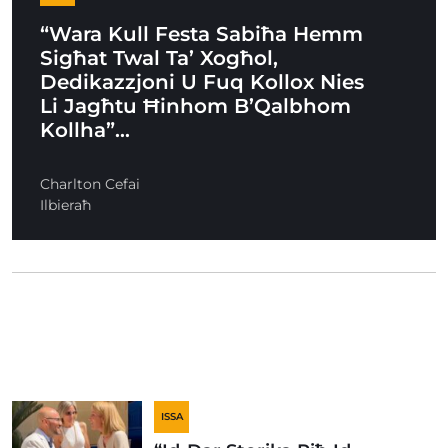
“Wara Kull Festa Sabiħa Hemm
Sigħat Twal Ta’ Xogħol,
Dedikazzjoni U Fuq Kollox Nies
Li Jagħtu Ħinhom B’Qalbhom
Kollha”…
Charlton Cefai
Ilbieraħ
ISSA