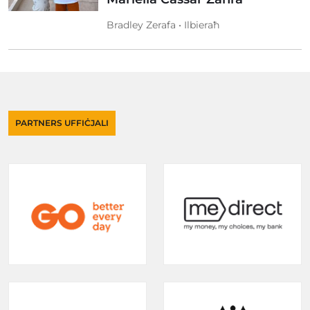
Bradley Zerafa • Ilbieraħ
PARTNERS UFFIĊJALI