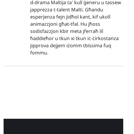
d-drama Maltija ta' kull ġeneru u tassew
japprezza t-talent Malti. Għandu
esperjenza fejn jidħol kant, kif ukoll
animazzjoni għat-tfal. Hu jħoss
sodisfazzjon kbir meta jferraħ lil
ħaddieħor u tkun xi tkun iċ-ċirkostanza
jipprova dejjem iżomm tbissima fuq
fommu.