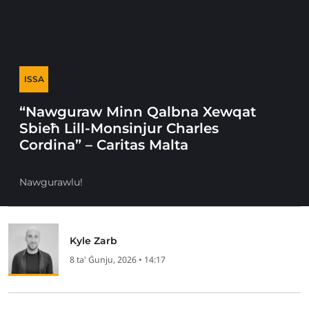
ISSA
“Nawguraw Minn Qalbna Xewqat
Sbieħ Lill-Monsinjur Charles
Cordina” – Caritas Malta
Nawgurawlu!
Kyle Zarb
8 ta' Ġunju, 2026 • 14:17