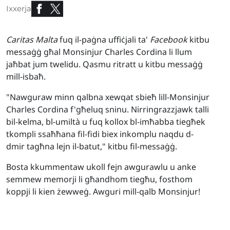
Ixxerja
Caritas Malta
fuq il-paġna uffiċjali ta'
Facebook
kitbu
messaġġ għal Monsinjur Charles Cordina li llum
jaħbat jum twelidu. Qasmu ritratt u kitbu messaġġ
mill-isbaħ.
"Nawguraw minn qalbna xewqat sbieħ lill-Monsinjur
Charles Cordina f'għeluq sninu. Nirringrazzjawk talli
bil-kelma, bl-umiltà u fuq kollox bl-imħabba tiegħek
tkompli ssaħħana fil-fidi biex inkomplu naqdu d-
dmir tagħna lejn il-batut," kitbu fil-messaġġ.
Bosta kkummentaw ukoll fejn awgurawlu u anke
semmew memorji li għandhom tiegħu, fosthom
koppji li kien żewweġ. Awguri mill-qalb Monsinjur!