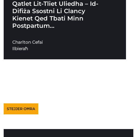
Qatlet Lit-Tliet Uliedha – Id-
Difiża Ssostni Li Clancy
Kienet Qed Tbati Minn
Postpartum…
Charlton Cefai
Ilbieraħ
STEJJER OĦRA