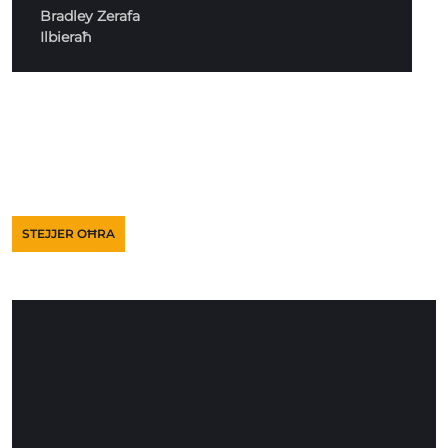
Bradley Zerafa
Ilbieraħ
STEJJER OĦRA