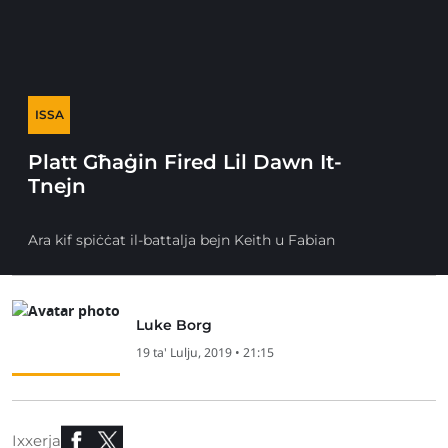
ISSA
Platt Għaġin Fired Lil Dawn It-
Tnejn
Ara kif spiċċat il-battalja bejn Keith u Fabian
Luke Borg
19 ta' Lulju, 2019 • 21:15
Ixxerja