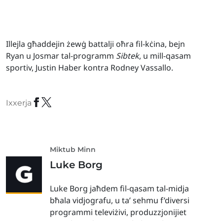
Illejla għaddejin żewġ battalji oħra fil-kċina, bejn
Ryan u Josmar tal-programm
Sibtek
, u mill-qasam
sportiv, Justin Haber kontra Rodney Vassallo.
Ixxerja
Miktub Minn
Luke Borg
Luke Borg jaħdem fil-qasam tal-midja
bħala vidjografu, u ta’ sehmu f’diversi
programmi televiżivi, produzzjonijiet