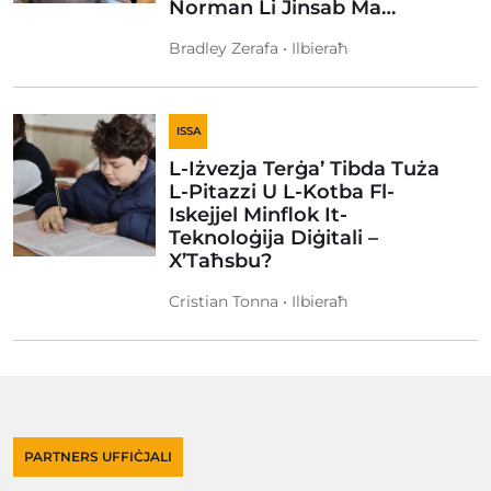
Norman Li Jinsab Ma…
Bradley Zerafa • Ilbieraħ
ISSA
L-Iżvezja Terġa’ Tibda Tuża
L-Pitazzi U L-Kotba Fl-
Iskejjel Minflok It-
Teknoloġija Diġitali –
X’Taħsbu?
Cristian Tonna • Ilbieraħ
PARTNERS UFFIĊJALI