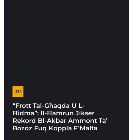
ISSA
“Frott Tal-Għaqda U L-
Ħidma”: Il-Ħamrun Jikser
Rekord Bl-Akbar Ammont Ta’
Bozoz Fuq Koppla F’Malta