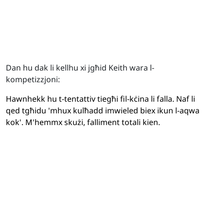
Dan hu dak li kellhu xi jgħid Keith wara l-
kompetizzjoni:
Hawnhekk hu t-tentattiv tiegħi fil-kċina li falla. Naf li
qed tgħidu 'mhux kulħadd imwieled biex ikun l-aqwa
kok'. M'hemmx skużi, falliment totali kien.