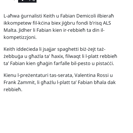
L-aħwa ġurnalisti Keith u Fabian Demicoli ilbieraħ
ikkompetew fil-kċina biex jiġbru fondi b’risq ALS
Malta. Jidher li Fabian kien ir-rebbieħ ta din il-
kompetizzjoni.
Keith iddeċieda li jsajjar spaghetti biż-żejt taż-
żebbuġa u għażla ta' ħaxix, filwaqt li l-platt rebbieħ
ta’ Fabian kien għaġin farfalle bil-pesto u pistaċċi.
Kienu l-preżentaturi tas-serata, Valentina Rossi u
Frank Zammit, li għażlu l-platt ta’ Fabian bħala dak
rebbieħ.