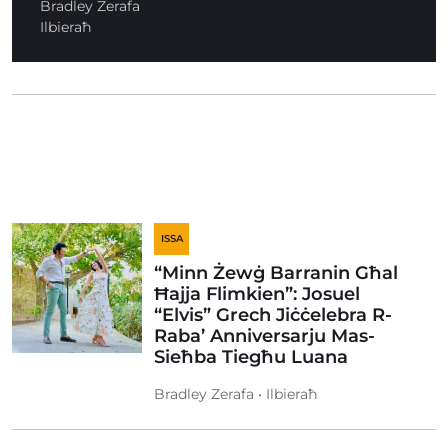
Bradley Zerafa
Ilbieraħ
ISSA
“Minn Żewġ Barranin Għal
Ħajja Flimkien”: Josuel
“Elvis” Grech Jiċċelebra R-
Raba’ Anniversarju Mas-
Sieħba Tiegħu Luana
Bradley Zerafa • Ilbieraħ