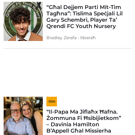
“Għal Dejjem Parti Mit-Tim
Tagħna”: Tislima Speċjali Lil
Gary Schembri, Player Ta’
Qrendi FC Youth Nursery
Bradley Zerafa • Ilbieraħ
ISSA
“Il-Papa Ma Jiflaħx Ħafna.
Żommuna Fi Ħsibijietkom”
– Davinia Hamilton
B’Appell Għal Missierha