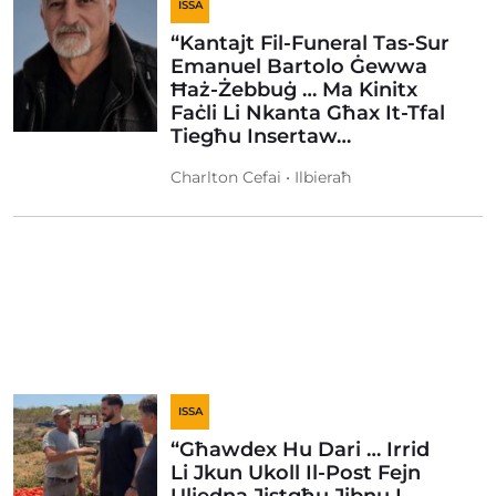
ISSA
“Kantajt Fil-Funeral Tas-Sur
Emanuel Bartolo Ġewwa
Ħaż-Żebbuġ … Ma Kinitx
Faċli Li Nkanta Għax It-Tfal
Tiegħu Insertaw…
Charlton Cefai • Ilbieraħ
ISSA
“Għawdex Hu Dari … Irrid
Li Jkun Ukoll Il-Post Fejn