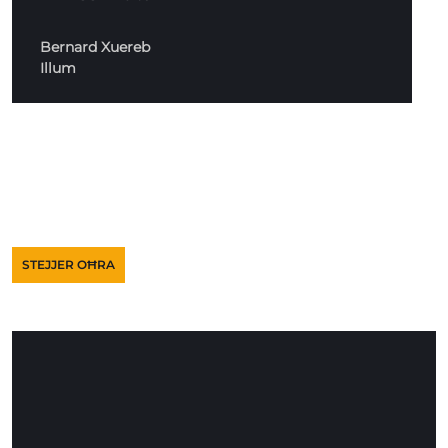
Bernard Xuereb
Illum
STEJJER OĦRA