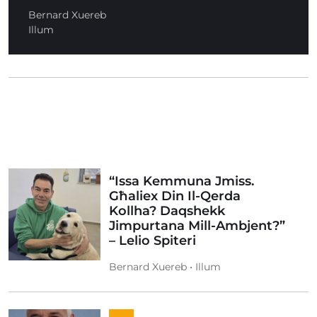
Bernard Xuereb
Illum
“Issa Kemmuna Jmiss.
Għaliex Din Il-Qerda
Kollha? Daqshekk
Jimpurtana Mill-Ambjent?”
– Lelio Spiteri
Bernard Xuereb • Illum