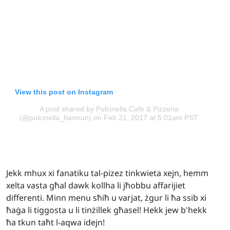
View this post on Instagram
A post shared by Pulcinella Cafe & Pizzeria
(@pulcinella_hamrun)
on Feb 21, 2017 at 5:01am PST
Jekk mhux xi fanatiku tal-pizez tinkwieta xejn, hemm
xelta vasta għal dawk kollha li jħobbu affarijiet
differenti. Minn menu sħiħ u varjat, żgur li ħa ssib xi
ħaġa li tiggosta u li tinżillek għasel! Hekk jew b'hekk
ħa tkun taħt l-aqwa idejn!