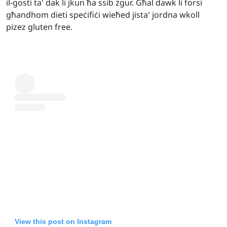
il-gosti ta' dak li jkun ħa ssib żgur. Għal dawk li forsi
għandhom dieti speċifiċi wieħed jista' jordna wkoll
pizez gluten free.
View this post on Instagram