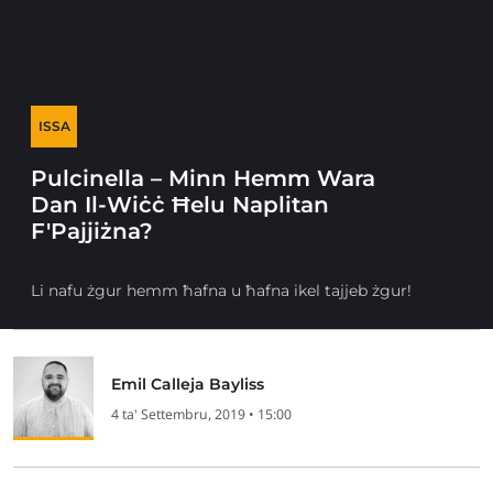
ISSA
Pulcinella – Minn Hemm Wara
Dan Il-Wiċċ Ħelu Naplitan
F'Pajjiżna?
Li nafu żgur hemm ħafna u ħafna ikel tajjeb żgur!
Emil Calleja Bayliss
4 ta' Settembru, 2019 • 15:00