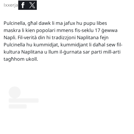
Ixxerja
Pulcinella, għal dawk li ma jafux hu pupu libes
maskra li kien popolari mmens fis-seklu 17 ġewwa
Napli. Fil-verità din hi tradizzjoni Naplitana fejn
Pulcinella hu kummidjat, kummidjant li daħal sew fil-
kultura Naplitana u llum il-ġurnata sar parti mill-arti
tagħhom ukoll.