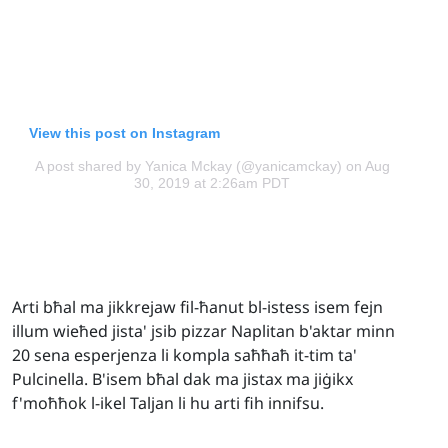
View this post on Instagram
A post shared by Yanica Mckay (@yanicamckay)
on Aug
30, 2019 at 2:26am PDT
Arti bħal ma jikkrejaw fil-ħanut bl-istess isem fejn
illum wieħed jista' jsib pizzar Naplitan b'aktar minn
20 sena esperjenza li kompla saħħaħ it-tim ta'
Pulcinella. B'isem bħal dak ma jistax ma jiġikx
f'moħħok l-ikel Taljan li hu arti fih innifsu.