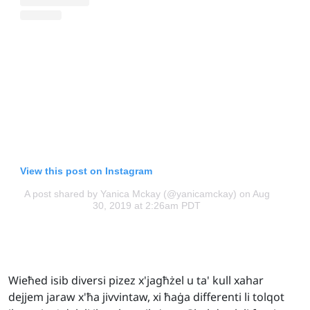
View this post on Instagram
A post shared by Yanica Mckay (@yanicamckay)
on Aug
30, 2019 at 2:26am PDT
Wieħed isib diversi pizez x'jagħżel u ta' kull xahar
dejjem jaraw x'ħa jivvintaw, xi ħaġa differenti li tolqot