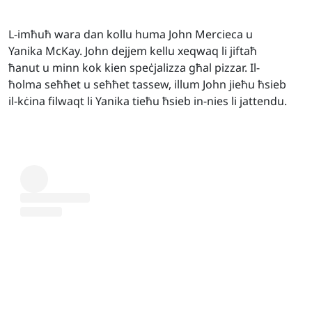
L-imħuħ wara dan kollu huma John Mercieca u
Yanika McKay. John dejjem kellu xeqwaq li jiftaħ
ħanut u minn kok kien speċjalizza għal pizzar. Il-
ħolma seħħet u seħħet tassew, illum John jieħu ħsieb
il-kċina filwaqt li Yanika tieħu ħsieb in-nies li jattendu.