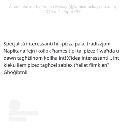
A post shared by Yanica Mckay (@yanicamckay)
on Jul 5,
2019 at 1:05pm PDT
Speċjalità interessanti hi l-pizza pala, tradizzjoni
Naplitana fejn ikollok ħames tipi ta' pizez f'waħda u
dawn tagħżilhom kollha int! X'idea interessanti... int
kieku liem pizez tagħżel sabiex tħallat flimkien?
Għoġibtni!