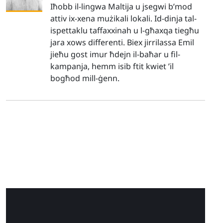
Iħobb il-lingwa Maltija u jsegwi b’mod
attiv ix-xena mużikali lokali. Id-dinja tal-
ispettaklu taffaxxinah u l-għaxqa tiegħu
jara xows differenti. Biex jirrilassa Emil
jieħu gost imur ħdejn il-baħar u fil-
kampanja, hemm isib ftit kwiet ’il
bogħod mill-ġenn.