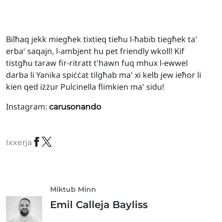
Bilħaq jekk miegħek tixtieq tieħu l-ħabib tiegħek ta'
erba' saqajn, l-ambjent hu pet friendly wkoll! Kif
tistgħu taraw fir-ritratt t'hawn fuq mhux l-ewwel
darba li Yanika spiċċat tilgħab ma' xi kelb jew ieħor li
kien qed iżżur Pulcinella flimkien ma' sidu!
Instagram:
carusonando
Ixxerja
Miktub Minn
Emil Calleja Bayliss