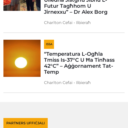
Uliedna Jistgħu Jibnu L-
Futur Tagħhom U
Jirnexxu” – Dr Alex Borg
Charlton Cefai • Ilbieraħ
ISSA
“Temperatura L-Ogħla
Tmiss Is-37°C U Ħa Tinħass
42°C” – Aġġornament Tat-
Temp
Charlton Cefai • Ilbieraħ
PARTNERS UFFIĊJALI