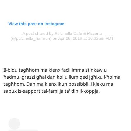
View this post on Instagram
A post shared by Pulcinella Cafe & Pizzeria
(@pulcinella_hamrun)
on Apr 26, 2019 at 10:32am PDT
Il-bidu tagħhom ma kienx faċli imma stinkaw u
ħadmu, grazzi għal dan kollu llum qed jgħixu l-ħolma
tagħhom. Dan ma kienx ikun possibbli li kieku ma
sabux is-sapport tal-familja ta' din il-koppja.