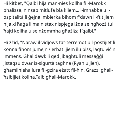
Hi kitbet, "Qalbi hija man-nies kollha fil-Marokk
bħalissa, ninsab mitlufa bla kliem... l-imħabba u l-
ospitalità li ġejna imbierka bihom f'dawn il-ftit jiem
hija xi ħaġa li ma nistax nispjega iżda se ngħożż tul
ħajti kollha u se nżommha għażiża f’qalbi."
Hi żżid, "Naraw il-vidjows tat-terremot u l-postijiet li
konna fihom jumejn / erbat ijiem ilu biss, laqtu viċin
immens. Għal dawk li qed jibagħtuli messaġġi
jistaqsu dwar is-sigurtà tagħna (Ryan u jien),
għamilnieha lura fil-gżira eżatt fil-ħin. Grazzi għall-
ħsibijiet kollha.Talb għall-Marokk.