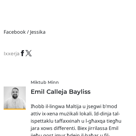
Facebook / Jessika
Ixxerja
Miktub Minn
Emil Calleja Bayliss
Iħobb il-lingwa Maltija u jsegwi b’mod
attiv ix-xena mużikali lokali. Id-dinja tal-
ispettaklu taffaxxinah u l-għaxqa tiegħu
jara xows differenti. Biex jirrilassa Emil
jieħu gost imur ħdejn il-baħar u fil-