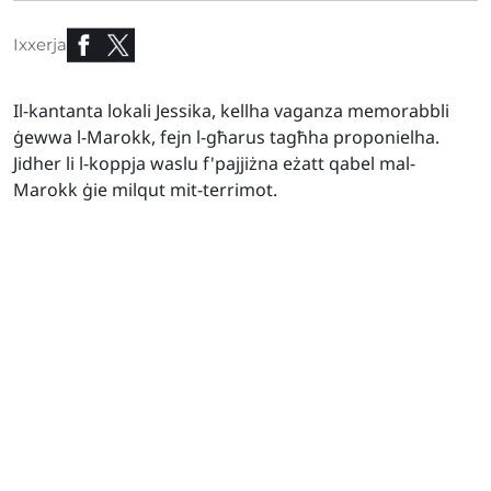
Ixxerja
Il-kantanta lokali Jessika, kellha vaganza memorabbli
ġewwa l-Marokk, fejn l-għarus tagħha proponielha.
Jidher li l-koppja waslu f'pajjiżna eżatt qabel mal-
Marokk ġie milqut mit-terrimot.