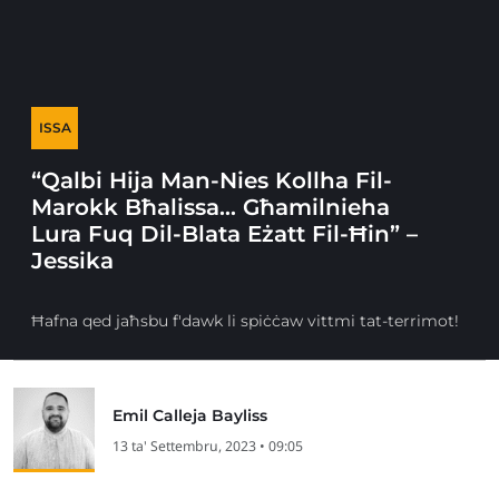
ISSA
“Qalbi Hija Man-Nies Kollha Fil-
Marokk Bħalissa… Għamilnieha
Lura Fuq Dil-Blata Eżatt Fil-Ħin” –
Jessika
Ħafna qed jaħsbu f'dawk li spiċċaw vittmi tat-terrimot!
Emil Calleja Bayliss
13 ta' Settembru, 2023 • 09:05