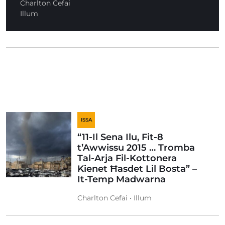
Charlton Cefai
Illum
ISSA
“11-Il Sena Ilu, Fit-8
t’Awwissu 2015 … Tromba
Tal-Arja Fil-Kottonera
Kienet Ħasdet Lil Bosta” –
It-Temp Madwarna
Charlton Cefai • Illum