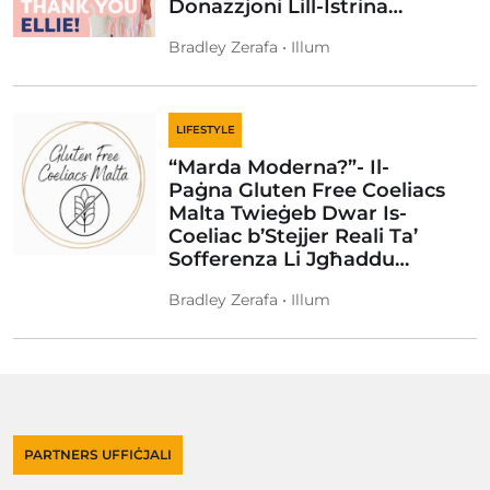
Donazzjoni Lill-Istrina…
Bradley Zerafa • Illum
LIFESTYLE
“Marda Moderna?”- Il-
Paġna Gluten Free Coeliacs
Malta Twieġeb Dwar Is-
Coeliac b’Stejjer Reali Ta’
Sofferenza Li Jgħaddu…
Bradley Zerafa • Illum
PARTNERS UFFIĊJALI