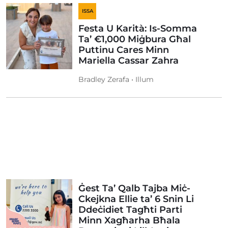
ISSA
Festa U Karità: Is-Somma
Ta’ €1,000 Miġbura Għal
Puttinu Cares Minn
Mariella Cassar Zahra
Bradley Zerafa • Illum
Ġest Ta’ Qalb Tajba Miċ-
Ckejkna Ellie ta’ 6 Snin Li
Ddeċidiet Tagħti Parti
Minn Xagħarha Bħala