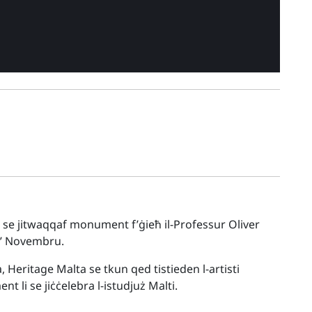
li se jitwaqqaf monument f’ġieħ il-Professur Oliver
 ta’ Novembru.
la, Heritage Malta se tkun qed tistieden l-artisti
t li se jiċċelebra l-istudjuż Malti.