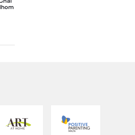
 Għal
llhom