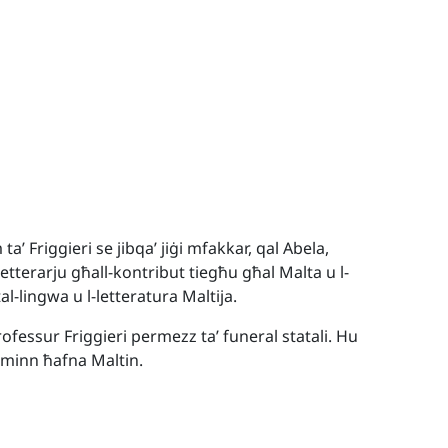
’ Friggieri se jibqa’ jiġi mfakkar, qal Abela,
 letterarju għall-kontribut tiegħu għal Malta u l-
al-lingwa u l-letteratura Maltija.
Professur Friggieri permezz ta’ funeral statali. Hu
 minn ħafna Maltin.