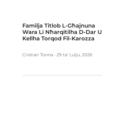
Familja Titlob L-Għajnuna
Wara Li Nħarqitilha D-Dar U
Kellha Torqod Fil-Karozza
Cristian Tonna • 29 ta' Lulju, 2026