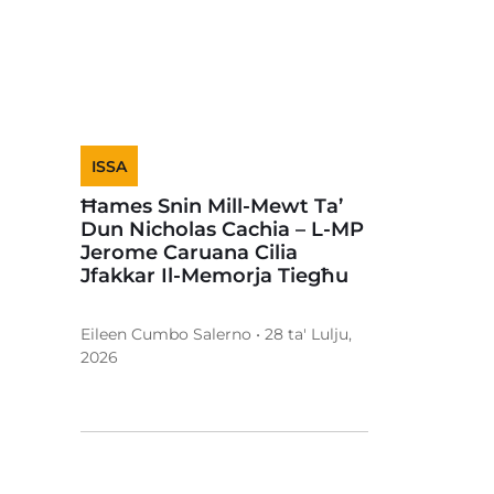
ISSA
Ħames Snin Mill-Mewt Ta’
Dun Nicholas Cachia – L-MP
Jerome Caruana Cilia
Jfakkar Il-Memorja Tiegħu
Eileen Cumbo Salerno • 28 ta' Lulju,
2026