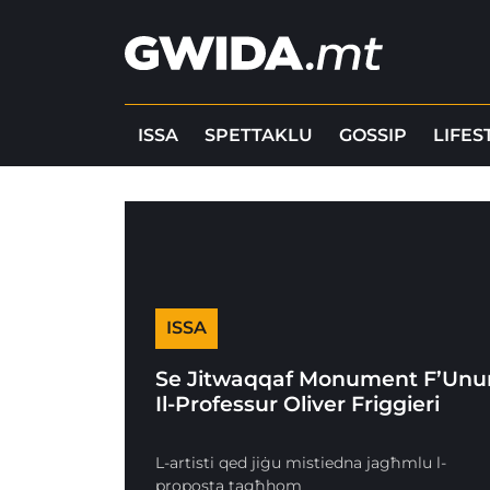
ISSA
SPETTAKLU
GOSSIP
LIFES
ISSA
Se Jitwaqqaf Monument F’Unu
Il-Professur Oliver Friggieri
L-artisti qed jiġu mistiedna jagħmlu l-
proposta tagħhom