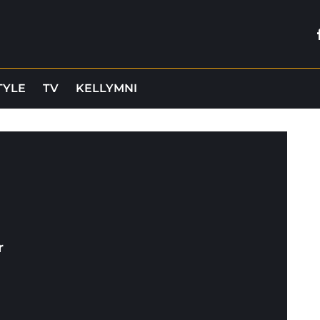
TYLE
TV
KELLYMNI
r