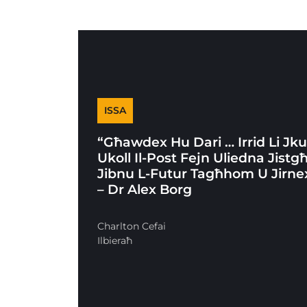
ISSA
“Għawdex Hu Dari … Irrid Li Jk
Ukoll Il-Post Fejn Uliedna Jistg
Jibnu L-Futur Tagħhom U Jirne
– Dr Alex Borg
Charlton Cefai
Ilbieraħ