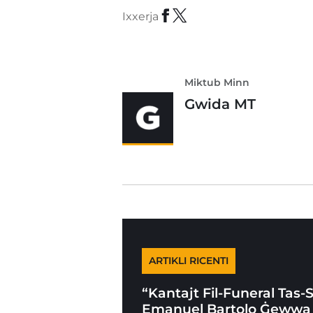
Ixxerja
Miktub Minn
Gwida MT
ARTIKLI RICENTI
“Kantajt Fil-Funeral Tas-
Emanuel Bartolo Ġewwa