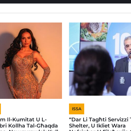
ISSA
em Il-Kumitat U L-
“Dar Li Tagħti Servizzi 
ri Kollha Tal-Għaqda
Shelter, U Ikliet Wara