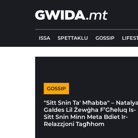
ISSA
SPETTAKLU
GOSSIP
LIFES
GOSSIP
"Sitt Snin Ta' Mħabba" – Nataly
Galdes Lil Żewġha F’Għeluq Is-
Sitt Snin Minn Meta Bdiet Ir-
Relazzjoni Tagħhom