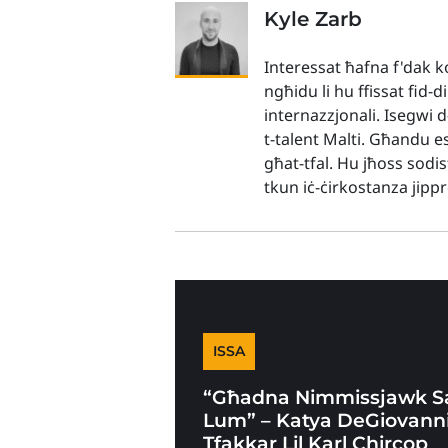
Kyle Zarb
Interessat ħafna f'dak ko
ngħidu li hu ffissat fid-d
internazzjonali. Isegwi 
t-talent Malti. Għandu es
għat-tfal. Hu jħoss sodis
tkun iċ-ċirkostanza jip
ISSA
“Għadna Nimmissjawk Sa
Lum” – Katya DeGiovann
Tfakkar Lil Karl Chircop