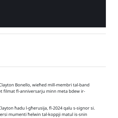
 Clayton Bonello, wieħed mill-membri tal-band
t filmat fl-anniversarju minn meta bdew ir-
ayton ħadu l-għerusija, fl-2024 qalu s-signor si.
diversi mumenti ħelwin tal-koppji matul is-snin