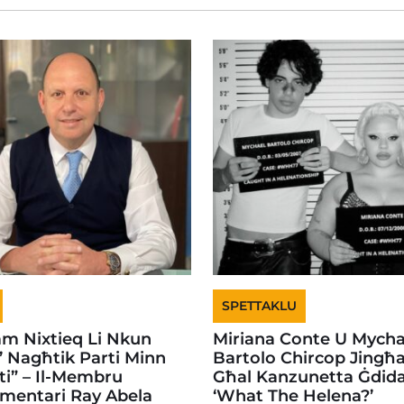
SPETTAKLU
m Nixtieq Li Nkun
Miriana Conte U Mycha
’ Nagħtik Parti Minn
Bartolo Chircop Jingħ
i” – Il-Membru
Għal Kanzunetta Ġdida
amentari Ray Abela
‘What The Helena?’