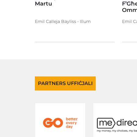
Martu
F’Għe
Omm
Emil Calleja Bayliss • Illum
Emil Ca
PARTNERS UFFIĊJALI