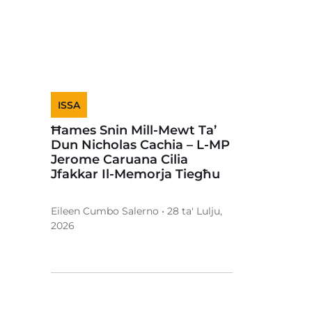
ISSA
Ħames Snin Mill-Mewt Ta’
Dun Nicholas Cachia – L-MP
Jerome Caruana Cilia
Jfakkar Il-Memorja Tiegħu
Eileen Cumbo Salerno • 28 ta' Lulju,
2026