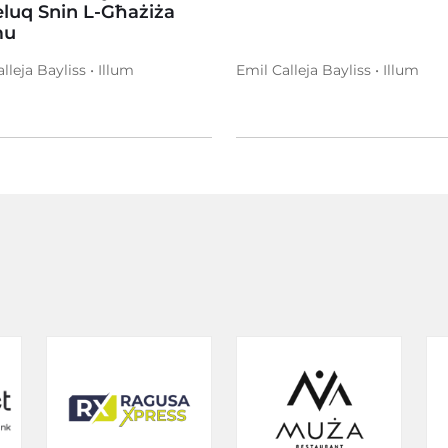
luq Snin L-Għażiża
u
lleja Bayliss • Illum
Emil Calleja Bayliss • Illum