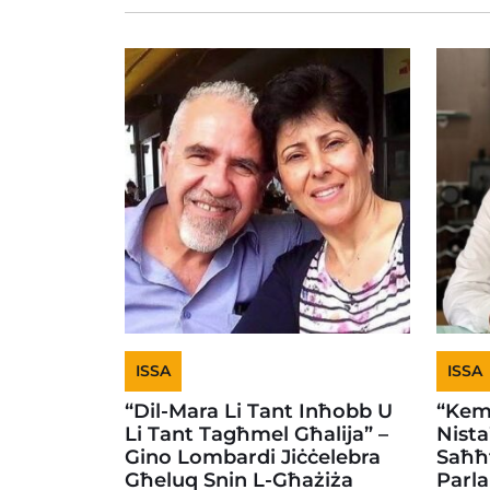
ISSA
ISSA
“Dil-Mara Li Tant Inħobb U
“Kem
Li Tant Tagħmel Għalija” –
Nista
Gino Lombardi Jiċċelebra
Saħħt
Għeluq Snin L-Għażiża
Parl