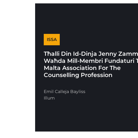
ISSA
Tħalli Din Id-Dinja Jenny Zammi
Waħda Mill-Membri Fundaturi T
Malta Association For The
Counselling Profession
Emil Calleja Bayliss
Illum