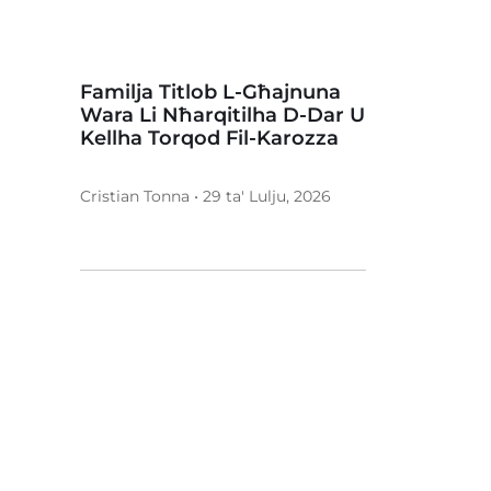
Familja Titlob L-Għajnuna
Wara Li Nħarqitilha D-Dar U
Kellha Torqod Fil-Karozza
Cristian Tonna • 29 ta' Lulju, 2026