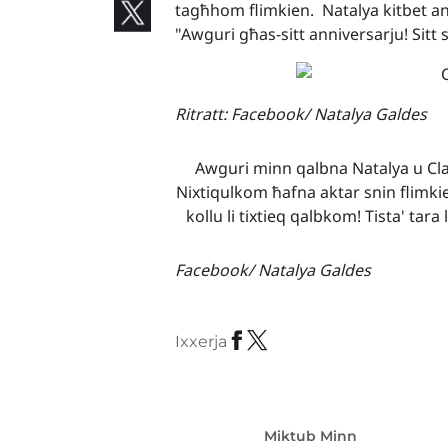
tagħhom flimkien. Natalya kitbet an
"Awguri għas-sitt anniversarju! Sitt 
Ritratt: Facebook/ Natalya Galdes
Awguri minn qalbna Natalya u Cl
Nixtiqulkom ħafna aktar snin flimki
kollu li tixtieq qalbkom! Tista' tara 
Facebook/ Natalya Galdes
Ixxerja
Miktub Minn