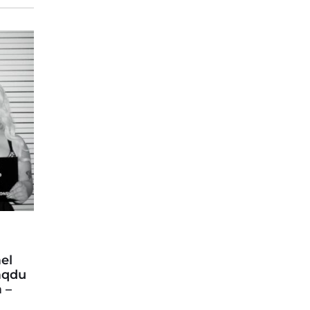
el
aqdu
 –