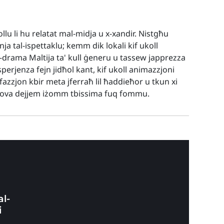
llu li hu relatat mal-midja u x-xandir. Nistgħu
inja tal-ispettaklu; kemm dik lokali kif ukoll
d-drama Maltija ta' kull ġeneru u tassew japprezza
perjenza fejn jidħol kant, kif ukoll animazzjoni
fazzjon kbir meta jferraħ lil ħaddieħor u tkun xi
prova dejjem iżomm tbissima fuq fommu.
l-
i