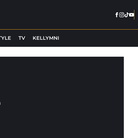
Faceboo
Instag
Tikto
You
TYLE
TV
KELLYMNI
a