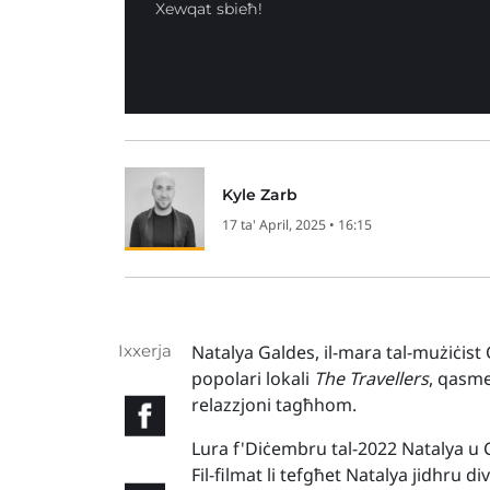
Xewqat sbieħ!
Kyle Zarb
17 ta' April, 2025 • 16:15
Ixxerja
Natalya Galdes, il-mara tal-mużiċist
popolari lokali
The Travellers
, qasme
relazzjoni tagħhom.
Lura f'Diċembru tal-2022 Natalya u Cl
Fil-filmat li tefgħet Natalya jidhru 