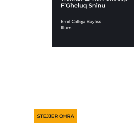
F’Għeluq Sninu
Emil Calleja Bayliss
Illum
STEJJER OĦRA