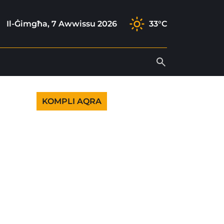
k
ram
k
tube
Il-Ġimgħa, 7 Awwissu 2026
33°C
KOMPLI AQRA