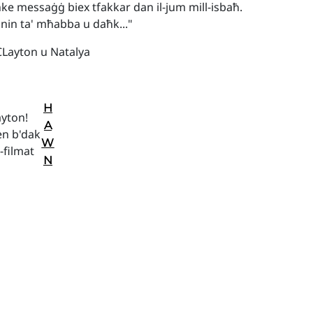
ke messaġġ biex tfakkar dan il-jum mill-isbaħ.
snin ta' mħabba u daħk..."
H
ayton!
A
en b'dak
W
l-filmat
N