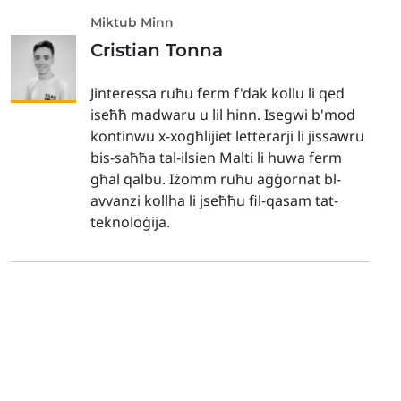
Miktub Minn
Cristian Tonna
Jinteressa ruħu ferm f'dak kollu li qed
iseħħ madwaru u lil hinn. Isegwi b'mod
kontinwu x-xogħlijiet letterarji li jissawru
bis-saħħa tal-ilsien Malti li huwa ferm
għal qalbu. Iżomm ruħu aġġornat bl-
avvanzi kollha li jseħħu fil-qasam tat-
teknoloġija.