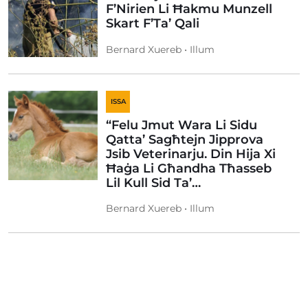
F’Nirien Li Ħakmu Munzell
Skart F’Ta’ Qali
Bernard Xuereb • Illum
ISSA
“Felu Jmut Wara Li Sidu
Qatta’ Sagħtejn Jipprova
Jsib Veterinarju. Din Hija Xi
Ħaġa Li Għandha Tħasseb
Lil Kull Sid Ta’…
Bernard Xuereb • Illum