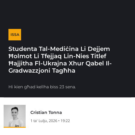
ISSA
Studenta Tal-Mediċina Li Dejjem
Ħolmot Li Tfejjaq Lin-Nies Titlef
Ħajjitha Fl-Ukrajna Xhur Qabel Il-
Gradwazzjoni Tagħha
Hi kien għad kellha biss 23 sena.
Cristian Tonna
1 ta' Lulju, 2026 • 19:22