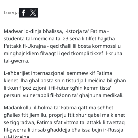
Ixxerja
Madwar id-dinja bħalissa, l-istorja ta' Fatima -
studenta tal-mediċina ta' 23 sena li tilfet ħajjitha
f'attakk fl-Ukrajna - qed tħalli lil bosta kommossi u
mingħajr kliem filwaqt li qed tkompli tikxef il-kruha
tal-gwerra.
L-aħbarijiet internazzjonali semmew kif Fatima
kienet ilha għal bosta snin tistudja l-meiċina bil-għan
li tkun f'pożizzjoni li fil-futur tgħin kemm tista'
persuni vulnerabbli fil-bżonn ta' għajnuna medikali.
Madankollu, il-ħolma ta' Fatima qatt ma seħħet
għaliex ftit jiem ilu, proprju ftit xhur qabel ma kienet
se tiggradwa, Fatima sfat vittma ta' attakk li twettaq
fil-gwerra li tinsab għaddejja bħalissa bejn ir-Russja
u l-Ukrajna.