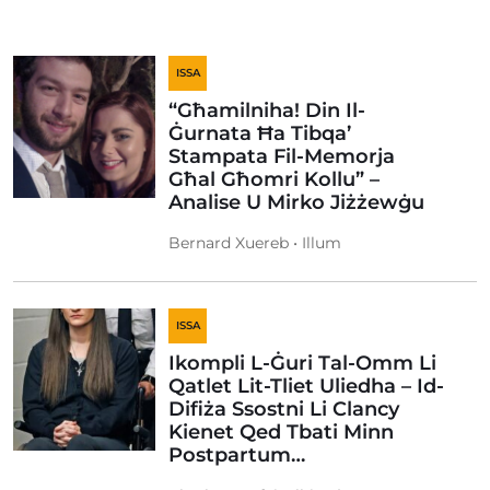
ISSA
“Għamilniha! Din Il-
Ġurnata Ħa Tibqa’
Stampata Fil-Memorja
Għal Għomri Kollu” –
Analise U Mirko Jiżżewġu
Bernard Xuereb • Illum
ISSA
Ikompli L-Ġuri Tal-Omm Li
Qatlet Lit-Tliet Uliedha – Id-
Difiża Ssostni Li Clancy
Kienet Qed Tbati Minn
Postpartum…