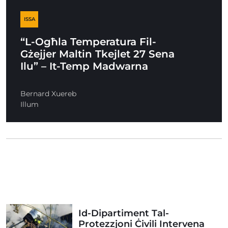
ISSA
“L-Ogħla Temperatura Fil-
Gżejjer Maltin Tkejlet 27 Sena
Ilu” – It-Temp Madwarna
Bernard Xuereb
Illum
Id-Dipartiment Tal-
Protezzjoni Ċivili Intervena