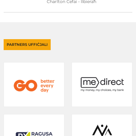
Charlton Cefai • Ilbieraħ
PARTNERS UFFIĊJALI