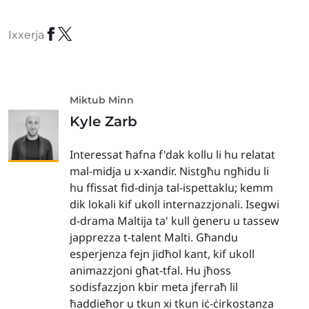
Ixxerja
Miktub Minn
Kyle Zarb
Interessat ħafna f'dak kollu li hu relatat
mal-midja u x-xandir. Nistgħu ngħidu li
hu ffissat fid-dinja tal-ispettaklu; kemm
dik lokali kif ukoll internazzjonali. Isegwi
d-drama Maltija ta' kull ġeneru u tassew
japprezza t-talent Malti. Għandu
esperjenza fejn jidħol kant, kif ukoll
animazzjoni għat-tfal. Hu jħoss
sodisfazzjon kbir meta jferraħ lil
ħaddieħor u tkun xi tkun iċ-ċirkostanza