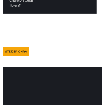
Charlton Cefai
Ilbieraħ
STEJJER OĦRA