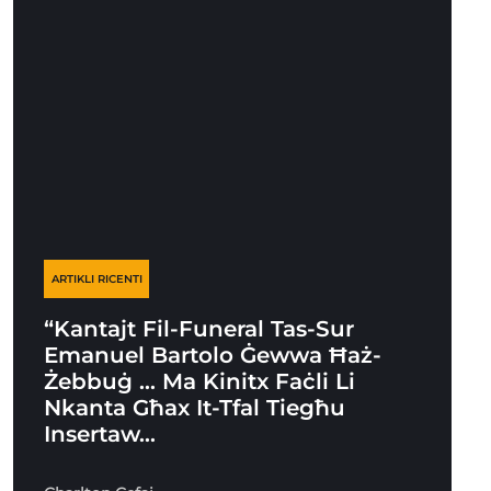
ARTIKLI RICENTI
“Kantajt Fil-Funeral Tas-Sur
Emanuel Bartolo Ġewwa Ħaż-
Żebbuġ … Ma Kinitx Faċli Li
Nkanta Għax It-Tfal Tiegħu
Insertaw…