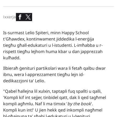
Ixxerja
Is-surmast Lelio Spiteri, minn Happy School
t'Għawdex, kontinwament jiddedika l-enerġija
tiegħu għall-edukaturi u l-istudenti. L-imħabba u r-
rispett tiegħu lejhom huma kbar u dan japprezzah
kulħadd.
Ilbieraħ ġenituri partikolari wara li fetaħ qalbu dwar
ibnu, wera l-apprezzament tiegħu lejn id-
dedikazzjoni ta' Lelio.
"Qabel ħallejna lil xulxin, taptapli fuq spallti u qalli,
'Kompli kif int sejjer, tinbidel qatt, dak li qed tagħmel
kompli agħmlu. Naf li ma timxix '
by the book
'.
Kompli kun int!' U jien hekk qed inkompli nagħmel
bl-għajnuna ta' sħabi l-edukaturi u l-ġenituri,