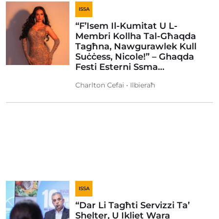
ISSA
“F’Isem Il-Kumitat U L-
Membri Kollha Tal-Għaqda
Tagħna, Nawgurawlek Kull
Suċċess, Nicole!” – Ghaqda
Festi Esterni Ssma…
Charlton Cefai • Ilbieraħ
ISSA
“Dar Li Tagħti Servizzi Ta’
Shelter, U Ikliet Wara