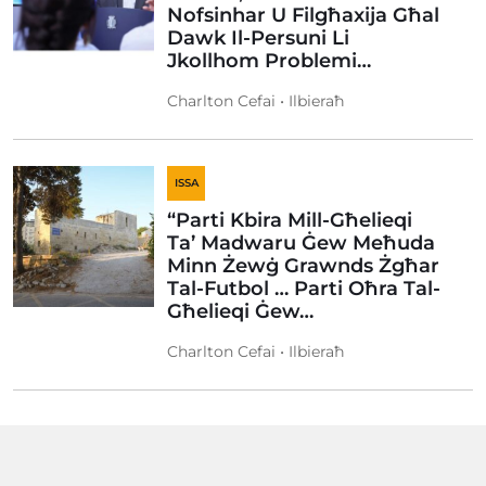
Nofsinhar U Filgħaxija Għal
Dawk Il-Persuni Li
Jkollhom Problemi…
Charlton Cefai • Ilbieraħ
ISSA
“Parti Kbira Mill-Għelieqi
Ta’ Madwaru Ġew Meħuda
Minn Żewġ Grawnds Żgħar
Tal-Futbol … Parti Oħra Tal-
Għelieqi Ġew…
Charlton Cefai • Ilbieraħ