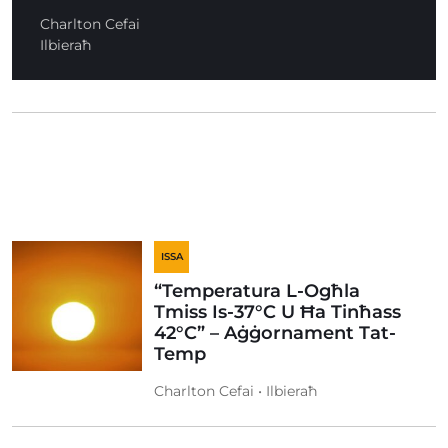
Charlton Cefai
Ilbieraħ
ISSA
“Temperatura L-Ogħla
Tmiss Is-37°C U Ħa Tinħass
42°C” – Aġġornament Tat-
Temp
Charlton Cefai • Ilbieraħ