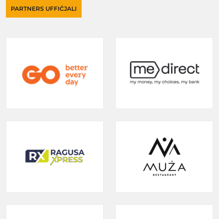
PARTNERS UFFIĊJALI