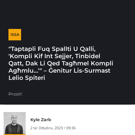
ISSA
"Taptapli Fuq Spallti U Qalli,
'Kompli Kif Int Sejjer, Tinbidel
Qatt, Dak Li Qed Tagħmel Kompli
Agħmlu…'" – Ġenitur Lis-Surmast
Lelio Spiteri
Prosit!
Kyle Zarb
2 ta' Ottubru, 2023 • 09:36