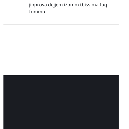
jipprova dejjem iżomm tbissima fuq
fommu.