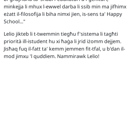
minkejja li mhux l-ewwel darba li ssib min ma jifhimx
eżatt il-filosofija li biha nimxi jien, is-sens ta' Happy
School..."
Lelio jikteb li t-twemmin tiegħu f'sistema li tagħti
priorità ill-istudent hu xi ħaġa li jrid iżomm dejjem.
Jisħaq fuq il-fatt ta' kemm jemmen fit-tfal, u b'dan il-
mod jimxu 'l quddiem. Nammirawk Lelio!