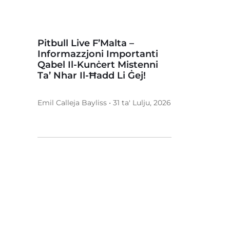
Pitbull Live F’Malta –
Informazzjoni Importanti
Qabel Il-Kunċert Mistenni
Ta’ Nhar Il-Ħadd Li Ġej!
Emil Calleja Bayliss • 31 ta' Lulju, 2026