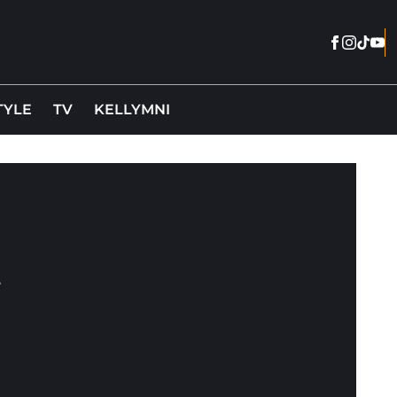
Facebook
Instag
Tikto
You
TYLE
TV
KELLYMNI
r