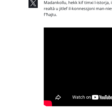
Madankollu, hekk kif timxi l-istorja,
realtà u jitlef il-konnessjoni man-n
f’ħajtu.