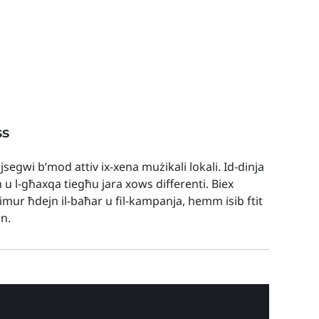
ss
 jsegwi b’mod attiv ix-xena mużikali lokali. Id-dinja
h u l-għaxqa tiegħu jara xows differenti. Biex
t imur ħdejn il-baħar u fil-kampanja, hemm isib ftit
nn.