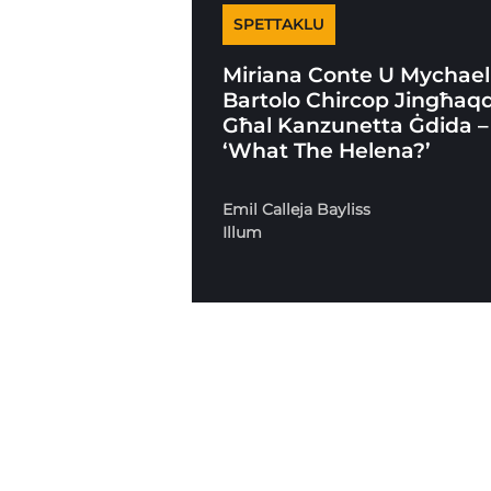
SPETTAKLU
Miriana Conte U Mychael
Bartolo Chircop Jingħaq
Għal Kanzunetta Ġdida –
‘What The Helena?’
Emil Calleja Bayliss
Illum