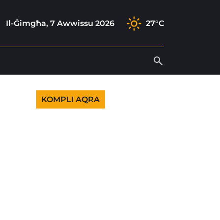
ram
k
tube
Il-Ġimgħa, 7 Awwissu 2026
27°C
KOMPLI AQRA