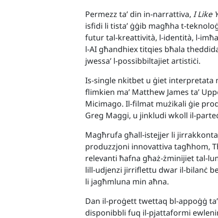
Permezz ta’ din in-narrattiva,
I Like 
isfidi li tista’ ġġib magħha t-teknolo
futur tal-kreattività, l-identità, l-i
l-AI għandhiex titqies bħala theddida
jwessa’ l-possibbiltajiet artistiċi.
Is-single nkitbet u ġiet interpretata
flimkien ma’ Matthew James ta’ Upp
Micimago. Il-filmat mużikali ġie pro
Greg Maggi, u jinkludi wkoll il-parte
Magħrufa għall-istejjer li jirrakko
produzzjoni innovattiva tagħhom, T
relevanti ħafna għaż-żminijiet tal-l
lill-udjenzi jirriflettu dwar il-bilanċ
li jagħmluna min aħna.
Dan il-proġett twettaq bl-appoġġ ta’
disponibbli fuq il-pjattaformi ewleni