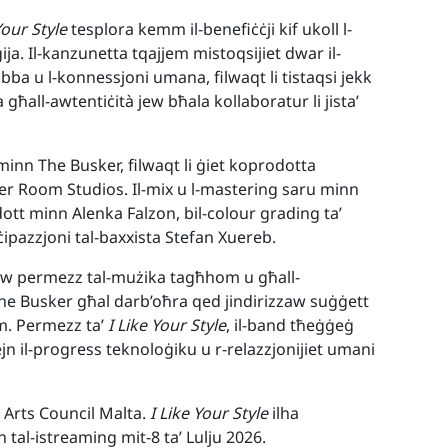
Your Style
tesplora kemm il-benefiċċji kif ukoll l-
ġija. Il-kanzunetta tqajjem mistoqsijiet dwar il-
mħabba u l-konnessjoni umana, filwaqt li tistaqsi jekk
 għall-awtentiċità jew bħala kollaboratur li jista’
 minn The Busker, filwaqt li ġiet koprodotta
er Room Studios. Il-mix u l-mastering saru minn
dott minn Alenka Falzon, bil-colour grading ta’
ċipazzjoni tal-baxxista Stefan Xuereb.
ntaw permezz tal-mużika tagħhom u għall-
he Busker għal darb’oħra qed jindirizzaw suġġett
um. Permezz ta’
I Like Your Style
, il-band tħeġġeġ
 bejn il-progress teknoloġiku u r-relazzjonijiet umani
 Arts Council Malta.
I Like Your Style
ilha
n tal-istreaming mit-8 ta’ Lulju 2026.