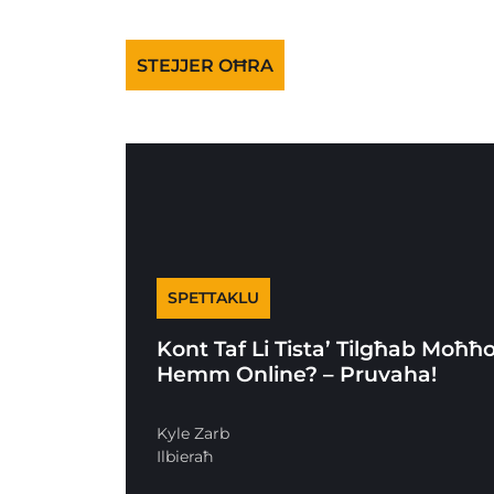
STEJJER OĦRA
SPETTAKLU
Kont Taf Li Tista’ Tilgħab Moħħ
Hemm Online? – Pruvaha!
Kyle Zarb
Ilbieraħ