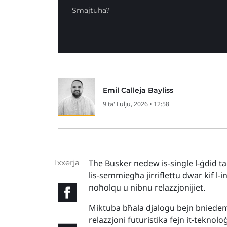
Smajtuha?
Emil Calleja Bayliss
9 ta' Lulju, 2026 • 12:58
Ixxerja
The Busker nedew is-single l-ġdid 
lis-semmiegħa jirriflettu dwar kif l-in
noħolqu u nibnu relazzjonijiet.
Miktuba bħala djalogu bejn bniedem 
relazzjoni futuristika fejn it-teknolo