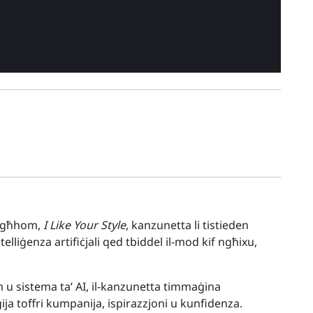
tagħhom,
I Like Your Style
, kanzunetta li tistieden
telliġenza artifiċjali qed tbiddel il-mod kif ngħixu,
u sistema ta’ AI, il-kanzunetta timmaġina
ġija toffri kumpanija, ispirazzjoni u kunfidenza.