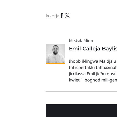
Ixxerja
Miktub Minn
Emil Calleja Bayli
Iħobb il-lingwa Maltija u
tal-ispettaklu taffaxxina
jirrilassa Emil jieħu gos
kwiet ’il bogħod mill-ġe