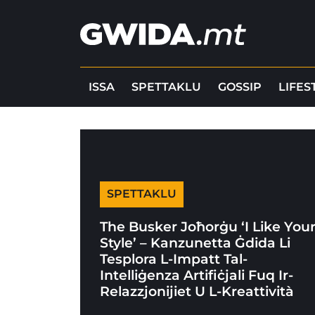
ISSA
SPETTAKLU
GOSSIP
LIFES
SPETTAKLU
The Busker Joħorġu ‘I Like You
Style’ – Kanzunetta Ġdida Li
Tesplora L-Impatt Tal-
Intelliġenza Artifiċjali Fuq Ir-
Relazzjonijiet U L-Kreattività