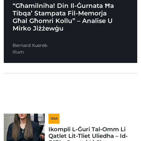
“Għamilniha! Din Il-Ġurnata Ħa
Tibqa’ Stampata Fil-Memorja
Għal Għomri Kollu” – Analise U
Mirko Jiżżewġu
Bernard Xuereb
Illum
ISSA
Ikompli L-Ġuri Tal-Omm Li
Qatlet Lit-Tliet Uliedha – Id-