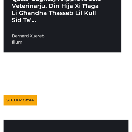
Veterinarju. Din Hija Xi Ħaġa
Li Għandha Tħasseb Lil Kull
Sid Ta’…
Bernard Xuereb
Illum
STEJJER OĦRA