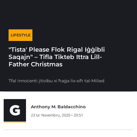
LIFESTYLE
"Tista' Please Flok Rigal Iġġibli
Saqajn" – Tifla Tikteb Ittra Lill-
Father Christmas
Tfal innoċenti jitolbu xi ħaġa lix-xiħ tal-Milied
Anthony M. Baldacchino
23 ta' Novembru, 2020 • 20:51