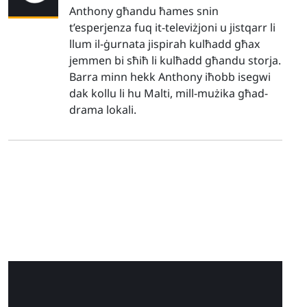
Anthony għandu ħames snin
t’esperjenza fuq it-televiżjoni u jistqarr li
llum il-ġurnata jispirah kulħadd għax
jemmen bi sħiħ li kulħadd għandu storja.
Barra minn hekk Anthony iħobb isegwi
dak kollu li hu Malti, mill-mużika għad-
drama lokali.