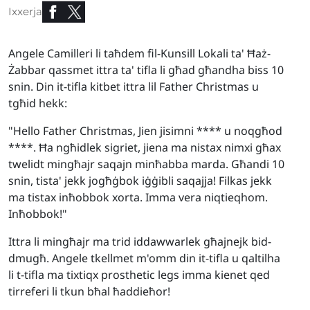
Ixxerja
Angele Camilleri li taħdem fil-Kunsill Lokali ta' Ħaż-
Żabbar qassmet ittra ta' tifla li għad għandha biss 10
snin. Din it-tifla kitbet ittra lil Father Christmas u
tgħid hekk:
"Hello Father Christmas, Jien jisimni **** u noqgħod
****. Ħa ngħidlek sigriet, jiena ma nistax nimxi għax
twelidt mingħajr saqajn minħabba marda. Għandi 10
snin, tista' jekk jogħġbok iġġibli saqajja! Filkas jekk
ma tistax inħobbok xorta. Imma vera niqtieqhom.
Inħobbok!"
Ittra li mingħajr ma trid iddawwarlek għajnejk bid-
dmugħ. Angele tkellmet m'omm din it-tifla u qaltilha
li t-tifla ma tixtiqx prosthetic legs imma kienet qed
tirreferi li tkun bħal ħaddieħor!