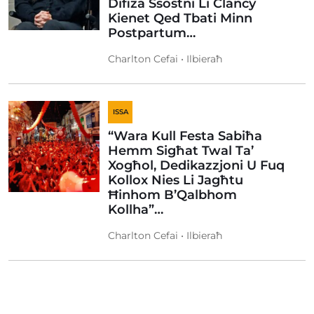
Difiża Ssostni Li Clancy
Kienet Qed Tbati Minn
Postpartum…
Charlton Cefai • Ilbieraħ
ISSA
“Wara Kull Festa Sabiħa
Hemm Sigħat Twal Ta’
Xogħol, Dedikazzjoni U Fuq
Kollox Nies Li Jagħtu
Ħinhom B’Qalbhom
Kollha”…
Charlton Cefai • Ilbieraħ