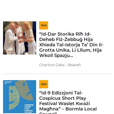
ISSA
“Id-Dar Storika Riħ Id-
Deheb Fiż-Żebbuġ Hija
Xhieda Tal-Istorja Ta’ Din Il-
Grotta Unika, Li Lllum, Hija
Wkoll Spazju…
Charlton Cefai • Ilbieraħ
ISSA
“Id-9 Edizzjoni Tal-
Cospicua Short Play
Festival Waslet Kważi
Magħna” – Bormla Local