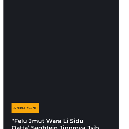
ARTIKLI RICENTI
“Felu Jmut Wara Li Sidu
Qatta’ Sagħtejn Jipprova Jsib