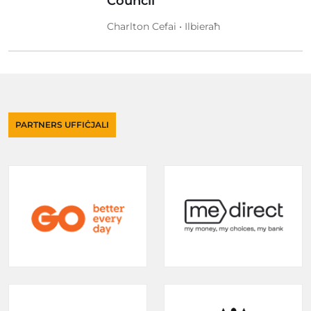
Council
Charlton Cefai • Ilbieraħ
PARTNERS UFFIĊJALI