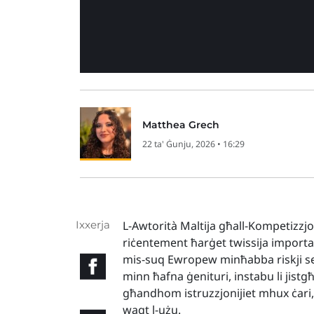
Matthea Grech
22 ta' Ġunju, 2026 • 16:29
Ixxerja
L-Awtorità Maltija għall-Kompetizzjo
riċentement ħarġet twissija importa
mis-suq Ewropew minħabba riskji serj
minn ħafna ġenituri, instabu li jis
għandhom istruzzjonijiet mhux ċari, u 
waqt l-użu.