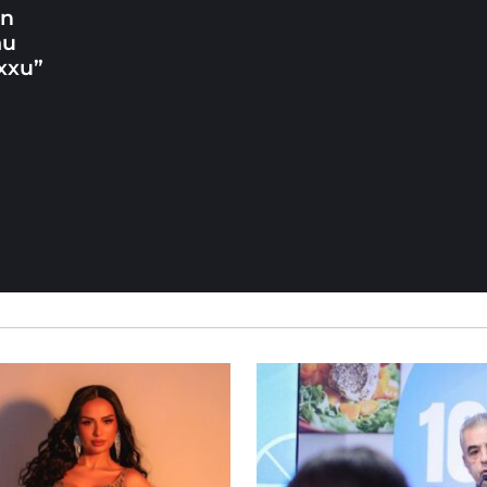
un
ħu
xxu”