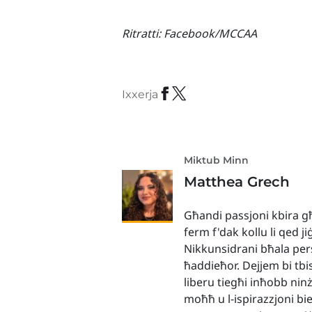
Ritratti:
Facebook/MCCAA
Ixxerja
Miktub Minn
Matthea Grech
Għandi passjoni kbira għ
ferm f'dak kollu li qed j
Nikkunsidrani bħala persu
ħaddieħor. Dejjem bi tbi
liberu tiegħi inħobb nin
moħħ u l-ispirazzjoni bie