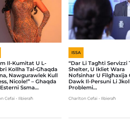
ISSA
em Il-Kumitat U L-
“Dar Li Tagħti Servizzi 
ri Kollha Tal-Għaqda
Shelter, U Ikliet Wara
na, Nawgurawlek Kull
Nofsinhar U Filgħaxija
ss, Nicole!” – Ghaqda
Dawk Il-Persuni Li Jko
 Esterni Ssma…
Problemi…
n Cefai • Ilbieraħ
Charlton Cefai • Ilbieraħ