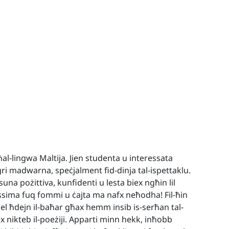
al-lingwa Maltija. Jien studenta u interessata
iġri madwarna, speċjalment fid-dinja tal-ispettaklu.
na pożittiva, kunfidenti u lesta biex ngħin lil
ssima fuq fommi u ċajta ma nafx neħodha! Fil-ħin
żel ħdejn il-baħar għax hemm insib is-serħan tal-
x nikteb il-poeżiji. Apparti minn hekk, inħobb