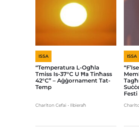
ISSA
ISSA
“Temperatura L-Ogħla
“F’Is
Tmiss Is-37°C U Ħa Tinħass
Memb
42°C” – Aġġornament Tat-
Tagħ
Temp
Suċċe
Festi
Charlton Cefai • Ilbieraħ
Charlto