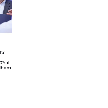
Ta’
 Għal
llhom