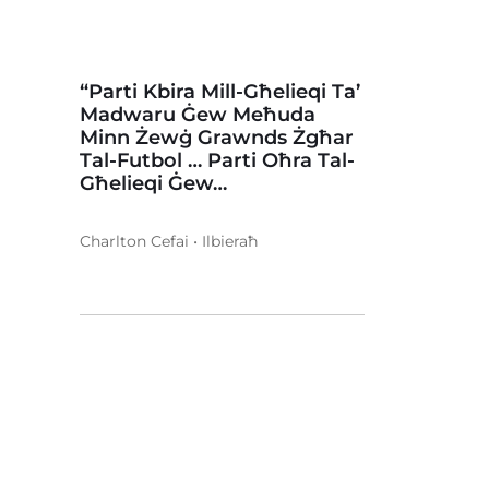
“Parti Kbira Mill-Għelieqi Ta’
Madwaru Ġew Meħuda
Minn Żewġ Grawnds Żgħar
Tal-Futbol … Parti Oħra Tal-
Għelieqi Ġew…
Charlton Cefai • Ilbieraħ