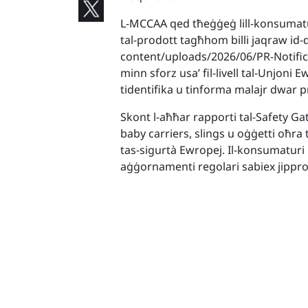
L-MCCAA qed tħeġġeġ lill-konsumatur
tal-prodott tagħhom billi jaqraw id
content/uploads/2026/06/PR-Notificat
minn sforz usa’ fil-livell tal-Unjon
tidentifika u tinforma malajr dwar p
Skont l-aħħar rapporti tal-Safety Gat
baby carriers, slings u oġġetti oħra t
tas-sigurtà Ewropej. Il-konsumaturi
aġġornamenti regolari sabiex jippro