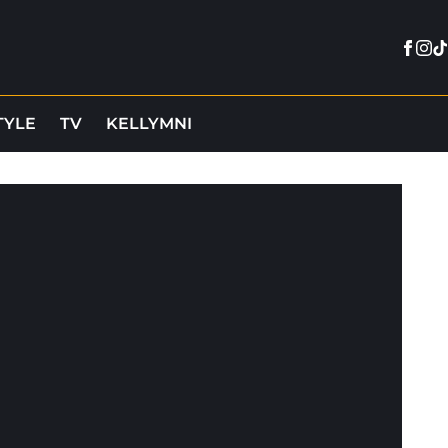
Face
Ins
Ti
TYLE
TV
KELLYMNI