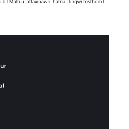
bil-Malti u jaffaxinawni ħafna l-lingwi fosthom l-
Sur
al