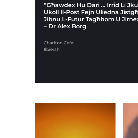
“Għawdex Hu Dari … Irrid Li Jk
Ukoll Il-Post Fejn Uliedna Jistg
Jibnu L-Futur Tagħhom U Jirne
– Dr Alex Borg
Charlton Cefai
Ilbieraħ