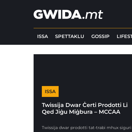
ISSA
SPETTAKLU
GOSSIP
LIFES
ISSA
Twissija Dwar Ċerti Prodotti Li
Qed Jiġu Miġbura – MCCAA
Twissija dwar prodotti tat-trabi mhux siguri