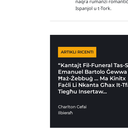
naqra rumanzi romantiċi 
Ispanjol u t-Tork.
ARTIKLI RICENTI
“Kantajt Fil-Funeral Tas-
Emanuel Bartolo Ġewwa
Ħaż-Żebbuġ … Ma Kinitx
Faċli Li Nkanta Għax It-Tf
Tiegħu Insertaw…
Charlton Cefai
Ilbieraħ