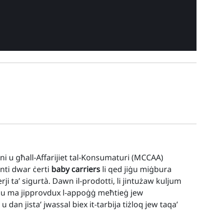
ni u għall-Affarijiet tal-Konsumaturi (MCCAA)
nti dwar ċerti
baby carriers
li qed jiġu miġbura
i ta’ sigurtà. Dawn il-prodotti, li jintużaw kuljum
tgħu ma jipprovdux l-appoġġ meħtieġ jew
dan jista’ jwassal biex it-tarbija tiżloq jew taqa’