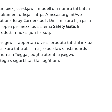
i biex jiċċekkjaw il-mudell u n-numru tal-batch
-dokument uffiċjali: https://mccaa.org.mt/wp-
ions-Baby-Carriers.pdf . Din il-miżura hija parti
i Ewropea permezz tas-sistema
Safety Gate
, li
rodotti mhux siguri fis-suq.
e, ġew irrapportati diversi prodotti tat-tfal inkluż
a’ kura tat-trabi li ma jissodisfawx l-istandards
 huma mħeġġa jibqgħu attenti u jsegwu l-
teġu s-sigurtà tat-tfal tagħhom.