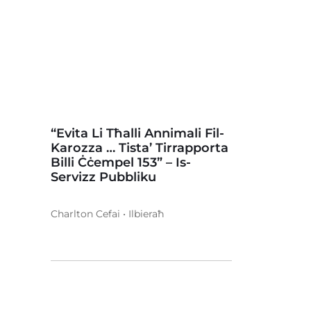
“Evita Li Tħalli Annimali Fil-
Karozza … Tista’ Tirrapporta
Billi Ċċempel 153” – Is-
Servizz Pubbliku
Charlton Cefai • Ilbieraħ