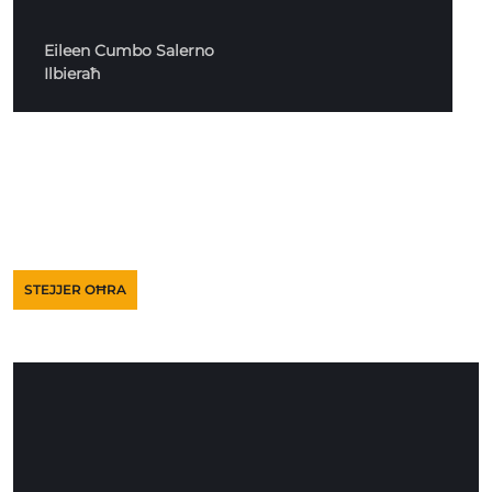
Eileen Cumbo Salerno
Ilbieraħ
STEJJER OĦRA