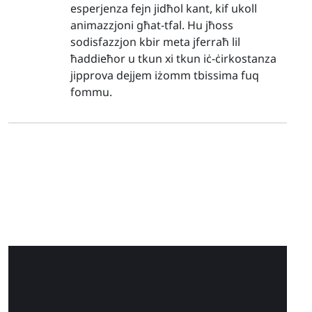
esperjenza fejn jidħol kant, kif ukoll
animazzjoni għat-tfal. Hu jħoss
sodisfazzjon kbir meta jferraħ lil
ħaddieħor u tkun xi tkun iċ-ċirkostanza
jipprova dejjem iżomm tbissima fuq
fommu.