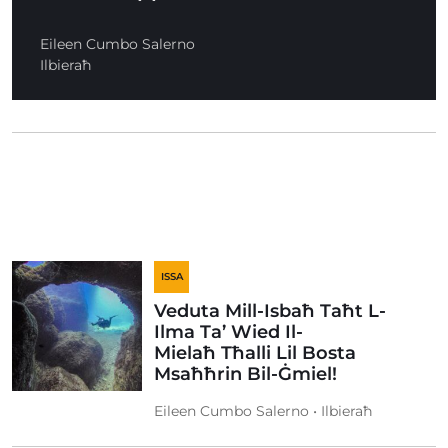
Eileen Cumbo Salerno
Ilbieraħ
ISSA
Veduta Mill-Isbaħ Taħt L-
Ilma Ta’ Wied Il-
Mielaħ Tħalli Lil Bosta
Msaħħrin Bil-Ġmiel!
Eileen Cumbo Salerno • Ilbieraħ