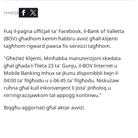
Ixxerja
Fuq il-paġna uffiċjali ta' Facebook, il-Bank of Valletta
(BOV) għadhom kemm ħabbru avviż għall-klijenti
tagħhom rigward pawsa fis-servizzi tagħhom.
"Għeżież Klijenti, Minħabba manutenzjoni skedata
għal għada t-Tlieta 23 ta' Ġunju, il-BOV Internet u
Mobile Banking mhux se jkunu disponibbli bejn il-
04:00 ta' filgħodu u s-06:45 ta' filgħodu. Niskużaw
ruħna għal kull inkonvenjent li jista' jinħoloq u
nirringrazzjawkom tal-appoġġ kontinwu."
Ibqgħu aġġornati għal aktar avviżi.