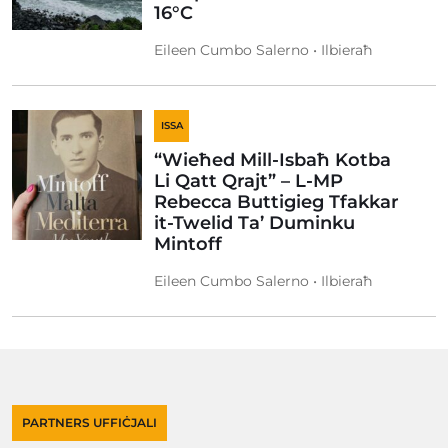
16°C
Eileen Cumbo Salerno • Ilbieraħ
ISSA
“Wieħed Mill-Isbaħ Kotba
Li Qatt Qrajt” – L-MP
Rebecca Buttigieg Tfakkar
it-Twelid Ta’ Duminku
Mintoff
Eileen Cumbo Salerno • Ilbieraħ
PARTNERS UFFIĊJALI