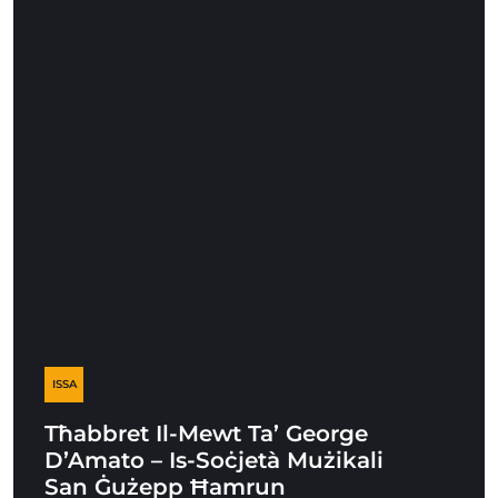
ISSA
Tħabbret Il-Mewt Ta’ George
D’Amato – Is-Soċjetà Mużikali
San Ġużepp Ħamrun