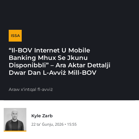
ISSA
“Il-BOV Internet U Mobile
Banking Mhux Se Jkunu
Disponibbli” – Ara Aktar Dettalji
Dwar Dan L-Avviż Mill-BOV
Araw x'intqal fl-avviż
Kyle Zarb
22 ta' Ġunju, 2026 • 15:55