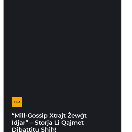
ISSA
“Mill-Gossip Xtrajt Żewġt
Idjar” – Storja Li Qajmet
Dibattitu Sħiħ!