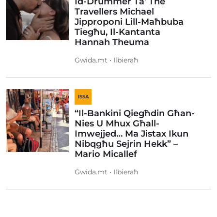
Id-Drummer Ta’ The
Travellers Michael
Jipproponi Lill-Maħbuba
Tiegħu, Il-Kantanta
Hannah Theuma
Gwida.mt • Ilbieraħ
ISSA
“Il-Bankini Qiegħdin Għan-
Nies U Mhux Għall-
Imwejjed… Ma Jistax Ikun
Nibqgħu Sejrin Hekk” –
Mario Micallef
Gwida.mt • Ilbieraħ