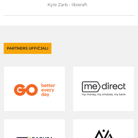
Kyle Zarb • Ilbieraħ
PARTNERS UFFIĊJALI