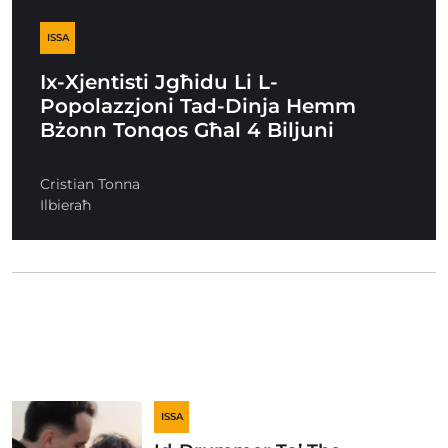
ISSA
Ix-Xjentisti Jgħidu Li L-
Popolazzjoni Tad-Dinja Hemm
Bżonn Tonqos Għal 4 Biljuni
Cristian Tonna
Ilbieraħ
ISSA