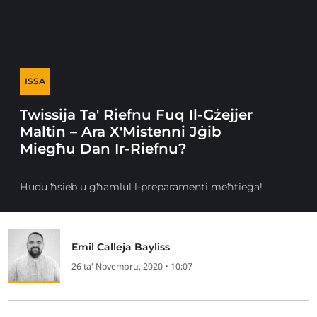
ISSA
Twissija Ta' Riefnu Fuq Il-Gżejjer
Maltin – Ara X'Mistenni Jġib
Miegħu Dan Ir-Riefnu?
Ħudu ħsieb u għamlul l-preparamenti meħtieġa!
Emil Calleja Bayliss
26 ta' Novembru, 2020 • 10:07