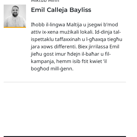
Miktub Minn
Emil Calleja Bayliss
Iħobb il-lingwa Maltija u jsegwi b’mod
attiv ix-xena mużikali lokali. Id-dinja tal-
ispettaklu taffaxxinah u l-għaxqa tiegħu
jara xows differenti. Biex jirrilassa Emil
jieħu gost imur ħdejn il-baħar u fil-
kampanja, hemm isib ftit kwiet ’il
bogħod mill-ġenn.