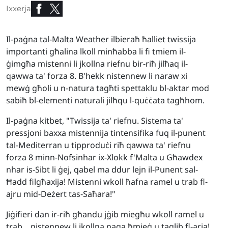
Ixxerja
Il-paġna tal-Malta Weather ilbieraħ ħalliet twissija
importanti għalina lkoll minħabba li fi tmiem il-
ġimgħa mistenni li jkollna riefnu bir-riħ jilħaq il-
qawwa ta' forza 8. B'hekk nistennew li naraw xi
mewġ għoli u n-natura tagħti spettaklu bl-aktar mod
sabiħ bl-elementi naturali jilħqu l-quċċata tagħhom.
Il-paġna kitbet, "Twissija ta' riefnu. Sistema ta'
pressjoni baxxa mistennija tintensifika fuq il-punent
tal-Mediterran u tipproduċi riħ qawwa ta' riefnu
forza 8 minn-Nofsinhar ix-Xlokk f'Malta u Għawdex
nhar is-Sibt li ġej, qabel ma ddur lejn il-Punent sal-
Ħadd filgħaxija! Mistenni wkoll ħafna ramel u trab fl-
ajru mid-Deżert tas-Saħara!"
Jiġifieri dan ir-riħ għandu jġib miegħu wkoll ramel u
trab... nistennew li jkollna naqa ħmieġ u taqlib fl-arja!