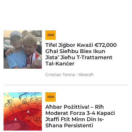
ISSA
Tifel Jiġbor Kważi €72,000
Għal Sieħbu Biex Ikun
Jista’ Jieħu T-Trattament
Tal-Kanċer
Cristian Tonna • Ilbieraħ
ISSA
Aħbar Pożittiva! – Riħ
Moderat Forza 3-4 Kapaċi
Jtaffi Ftit Minn Din Is-
Sħana Persistenti