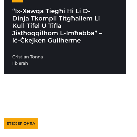
“Ix-Xewqa Tiegħi Hi Li D-
Dinja Tkompli Titgħallem Li
Kull Tifel U Tifla
Jistħoqqilhom L-Imħabba” –
Iċ-Ċkejken Guilherme
Cristian Tonna
Ilbieraħ
STEJJER OĦRA