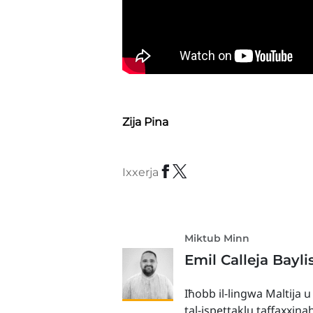
Zija Pina
Ixxerja
Miktub Minn
Emil Calleja Bayli
Iħobb il-lingwa Maltija u
tal-ispettaklu taffaxxina