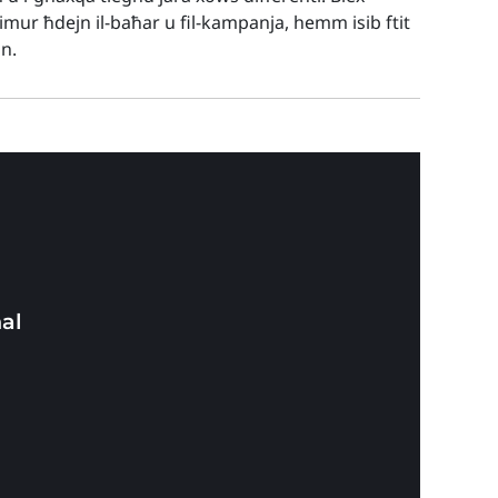
t imur ħdejn il-baħar u fil-kampanja, hemm isib ftit
nn.
al