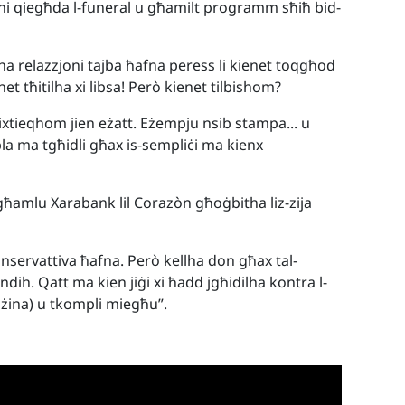
ni qiegħda l-funeral u għamilt programm sħiħ bid-
llha relazzjoni tajba ħafna peress li kienet toqgħod
et tħitilha xi libsa! Però kienet tilbishom?
nixtieqhom jien eżatt. Eżempju nsib stampa... u
 bla ma tgħidli għax is-sempliċi ma kienx
i għamlu Xarabank lil Coraz
ò
n għoġbitha liz-zija
konservattiva ħafna. Però kellha don għax tal-
ndih. Qatt ma kien jiġi xi ħadd jgħidilha kontra l-
ażina) u tkompli miegħu”.