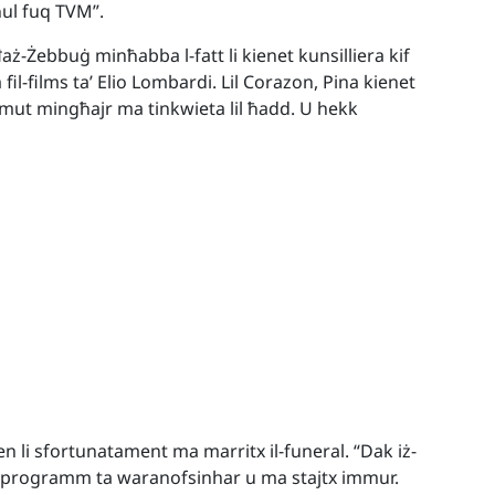
ħul fuq TVM”.
aż-Żebbuġ minħabba l-fatt li kienet kunsilliera kif
 fil-films ta’ Elio Lombardi. Lil Corazon, Pina kienet
i tmut mingħajr ma tinkwieta lil ħadd. U hekk
en li sfortunatament ma marritx il-funeral. “Dak iż-
l-programm ta waranofsinhar u ma stajtx immur.