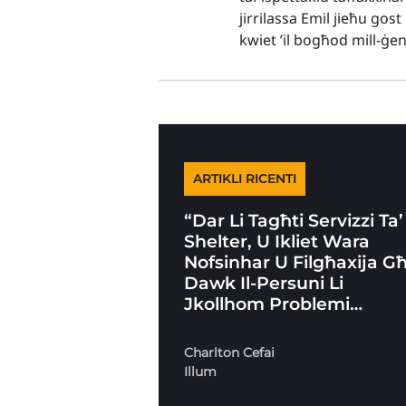
jirrilassa Emil jieħu gos
kwiet ’il bogħod mill-ġe
ARTIKLI RICENTI
“Dar Li Tagħti Servizzi Ta’
Shelter, U Ikliet Wara
Nofsinhar U Filgħaxija Għ
Dawk Il-Persuni Li
Jkollhom Problemi…
Charlton Cefai
Illum