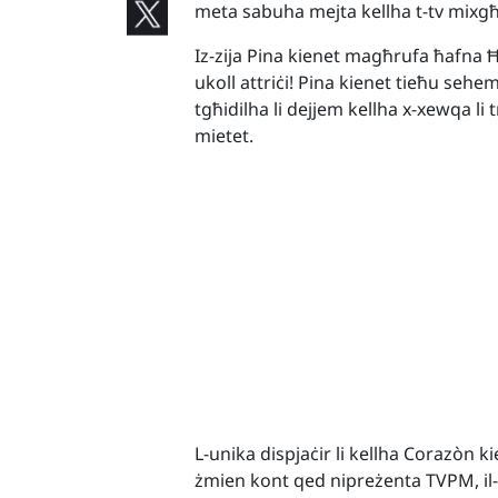
meta sabuha mejta kellha t-tv mixg
Iz-zija Pina kienet magħrufa ħafna Ħ
ukoll attriċi! Pina kienet tieħu sehem
tgħidilha li dejjem kellha x-xewqa l
mietet.
L-unika dispjaċir li kellha
Corazòn
ki
żmien kont qed nipreżenta TVPM, i