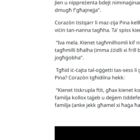
Jien u nippreżenta bdejt nimmaġina
dmugħ f’għajnejja”.
Coraz
ò
n tistqarr li maz-zija Pina ke
viċin tan-nanna tagħha. Ta’ spiss kien
“Iva mela. Kienet tagħmilhomli kif 
tagħmilli bħalha (imma żżidli xi frill
jogħġobha”.
Tgħid iċ-ċajta tal-oġġetti tas-sess l
Pina? Coraz
ò
n tgħidilna hekk:
“Kienet tiskrupla ftit, għax kienet 
familja kollox tajjeb u dejjem tiddefe
familja (anke jekk għamel xi ħaġa ħ