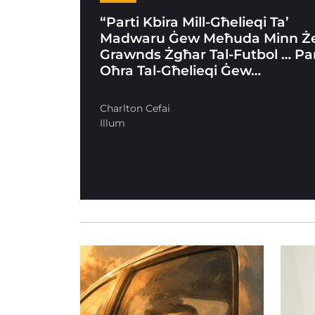
“Parti Kbira Mill-Għelieqi Ta’
Madwaru Ġew Meħuda Minn Ż
Grawnds Żgħar Tal-Futbol … Par
Oħra Tal-Għelieqi Ġew…
Charlton Cefai
Illum