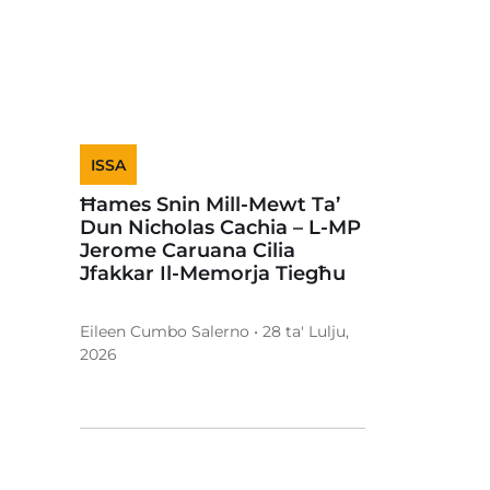
ISSA
Ħames Snin Mill-Mewt Ta’
Dun Nicholas Cachia – L-MP
Jerome Caruana Cilia
Jfakkar Il-Memorja Tiegħu
Eileen Cumbo Salerno • 28 ta' Lulju,
2026