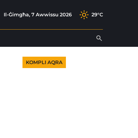
ram
k
tube
Il-Ġimgħa, 7 Awwissu 2026
29°C
KOMPLI AQRA