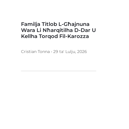
Familja Titlob L-Għajnuna
Wara Li Nħarqitilha D-Dar U
Kellha Torqod Fil-Karozza
Cristian Tonna • 29 ta' Lulju, 2026