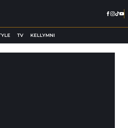
Facebook
Instag
Tikto
You
TYLE
TV
KELLYMNI