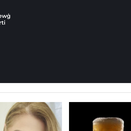
ewġ
ti