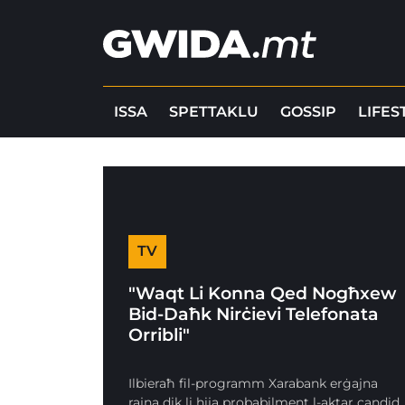
ISSA
SPETTAKLU
GOSSIP
LIFES
TV
"Waqt Li Konna Qed Nogħxew
Bid-Daħk Nirċievi Telefonata
Orribli"
Ilbieraħ fil-programm Xarabank erġajna
rajna dik li hija probabilment l-aktar candid