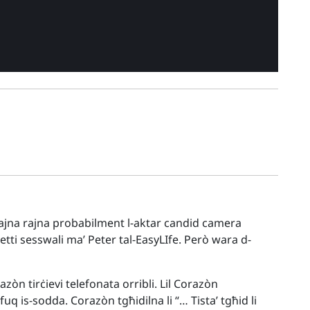
ajna rajna probabilment l-aktar candid camera
etti sesswali ma’ Peter tal-EasyLIfe. Però wara d-
azòn tirċievi telefonata orribli. Lil Coraz
ò
n
 fuq is-sodda. Coraz
ò
n tgħidilna li “… Tista’ tgħid li