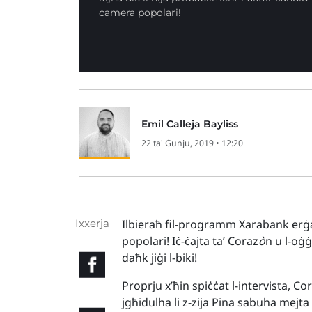
camera popolari!
Emil Calleja Bayliss
22 ta' Ġunju, 2019 • 12:20
Ixxerja
Ilbieraħ fil-programm Xarabank erġ
popolari! Iċ-ċajta ta’ Coraz
ò
n u l-oġġ
daħk jiġi l-biki!
Proprju x’ħin spiċċat l-intervista, Cor
jgħidulha li z-zija Pina sabuha mejta