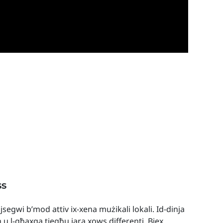
ss
 jsegwi b’mod attiv ix-xena mużikali lokali. Id-dinja
h u l-għaxqa tiegħu jara xows differenti. Biex