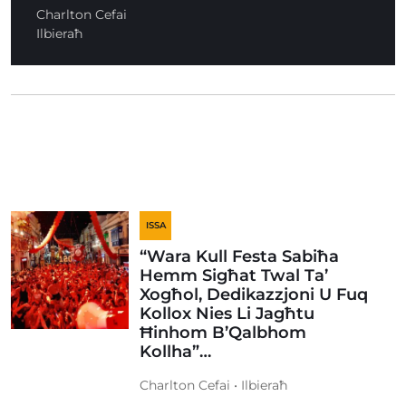
Charlton Cefai
Ilbieraħ
ISSA
“Wara Kull Festa Sabiħa
Hemm Sigħat Twal Ta’
Xogħol, Dedikazzjoni U Fuq
Kollox Nies Li Jagħtu
Ħinhom B’Qalbhom
Kollha”…
Charlton Cefai • Ilbieraħ