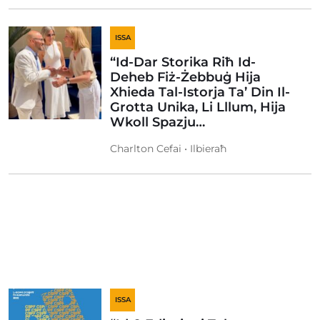
ISSA
“Id-Dar Storika Riħ Id-
Deheb Fiż-Żebbuġ Hija
Xhieda Tal-Istorja Ta’ Din Il-
Grotta Unika, Li Lllum, Hija
Wkoll Spazju…
Charlton Cefai • Ilbieraħ
ISSA