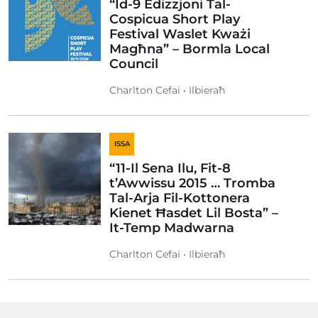
“Id-9 Edizzjoni Tal-
Cospicua Short Play
Festival Waslet Kważi
Magħna” – Bormla Local
Council
Charlton Cefai • Ilbieraħ
ISSA
“11-Il Sena Ilu, Fit-8
t’Awwissu 2015 … Tromba
Tal-Arja Fil-Kottonera
Kienet Ħasdet Lil Bosta” –
It-Temp Madwarna
Charlton Cefai • Ilbieraħ