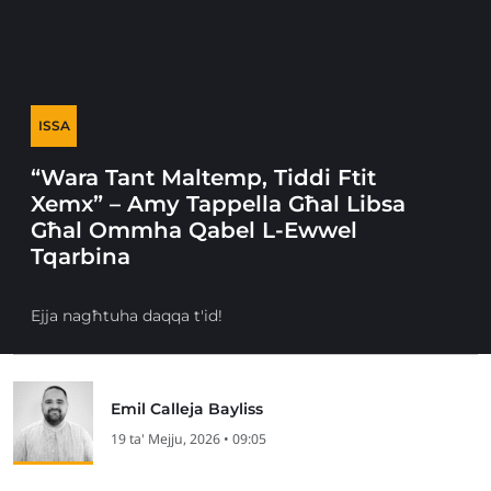
ISSA
“Wara Tant Maltemp, Tiddi Ftit
Xemx” – Amy Tappella Għal Libsa
Għal Ommha Qabel L-Ewwel
Tqarbina
Ejja nagħtuha daqqa t'id!
Emil Calleja Bayliss
19 ta' Mejju, 2026 • 09:05