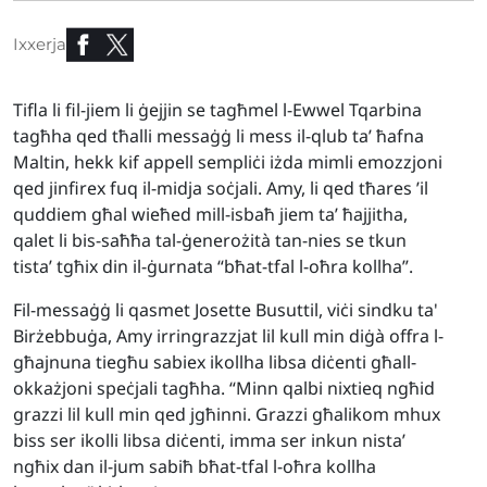
Ixxerja
Tifla li fil-jiem li ġejjin se tagħmel l-Ewwel Tqarbina
tagħha qed tħalli messaġġ li mess il-qlub ta’ ħafna
Maltin, hekk kif appell sempliċi iżda mimli emozzjoni
qed jinfirex fuq il-midja soċjali. Amy, li qed tħares ’il
quddiem għal wieħed mill-isbaħ jiem ta’ ħajjitha,
qalet li bis-saħħa tal-ġenerożità tan-nies se tkun
tista’ tgħix din il-ġurnata “bħat-tfal l-oħra kollha”.
Fil-messaġġ li qasmet Josette Busuttil, viċi sindku ta'
Birżebbuġa, Amy irringrazzjat lil kull min diġà offra l-
għajnuna tiegħu sabiex ikollha libsa diċenti għall-
okkażjoni speċjali tagħha. “Minn qalbi nixtieq ngħid
grazzi lil kull min qed jgħinni. Grazzi għalikom mhux
biss ser ikolli libsa diċenti, imma ser inkun nista’
ngħix dan il-jum sabiħ bħat-tfal l-oħra kollha