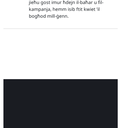
jieħu gost imur ħdejn il-baħar u fil-
kampanja, hemm isib ftit kwiet ’il
bogħod mill-ġenn.