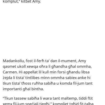
komplut,” kitbet Amy.
Madankollu, fost il-ferħ ta’ dan il-mument, Amy
qasmet ukoll xewqa oħra li għandha għal ommha,
Carmen. Hi appellat lil kull min forsi għandu libsa
żejda li tista’ tintlibes minn ommha sabiex anke hi
tkun tista’ tħoss ruħha sabiħa u komda fil-jum tant
importanti għal bintha.
“Tkun tassew sabiħa li wara tant maltemp, tiddi ftit
xemx fil-jum speċjali tiegħi,” kompliet tgħid fit-talba