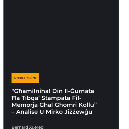
ARTIKLI RICENTI
“Għamilniha! Din Il-Ġurnata
Ħa Tibqa’ Stampata Fil-
Memorja Għal Għomri Kollu”
– Analise U Mirko Jiżżewġu
Bernard Xuereb