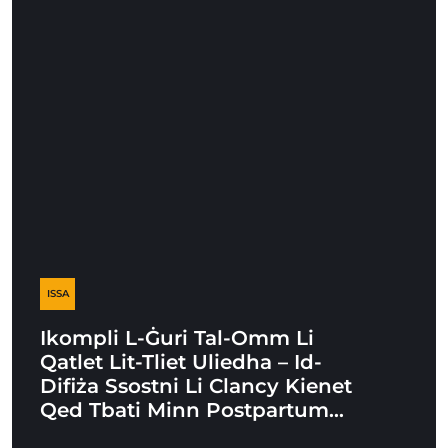
ISSA
Ikompli L-Ġuri Tal-Omm Li
Qatlet Lit-Tliet Uliedha – Id-
Difiża Ssostni Li Clancy Kienet
Qed Tbati Minn Postpartum…