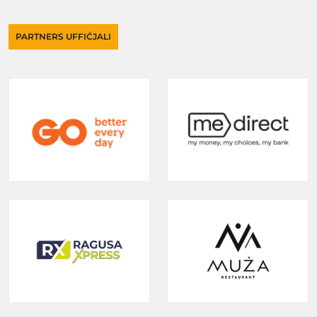
PARTNERS UFFIĊJALI