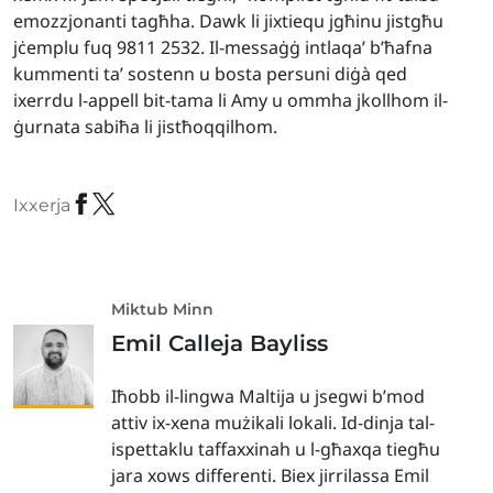
emozzjonanti tagħha. Dawk li jixtiequ jgħinu jistgħu
jċemplu fuq 9811 2532. Il-messaġġ intlaqa’ b’ħafna
kummenti ta’ sostenn u bosta persuni diġà qed
ixerrdu l-appell bit-tama li Amy u ommha jkollhom il-
ġurnata sabiħa li jistħoqqilhom.
Ixxerja
Miktub Minn
Emil Calleja Bayliss
Iħobb il-lingwa Maltija u jsegwi b’mod
attiv ix-xena mużikali lokali. Id-dinja tal-
ispettaklu taffaxxinah u l-għaxqa tiegħu
jara xows differenti. Biex jirrilassa Emil