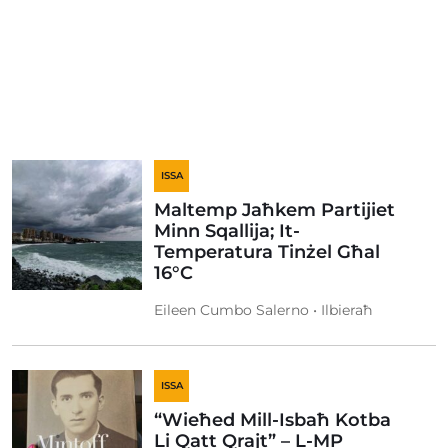
ISSA
Maltemp Jaħkem Partijiet
Minn Sqallija; It-
Temperatura Tinżel Għal
16°C
Eileen Cumbo Salerno • Ilbieraħ
ISSA
“Wieħed Mill-Isbaħ Kotba
Li Qatt Qrajt” – L-MP