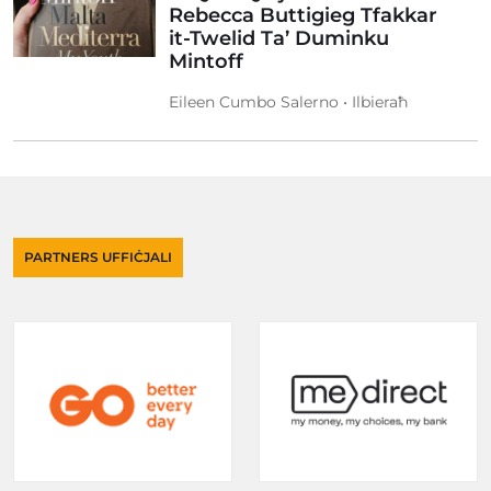
Rebecca Buttigieg Tfakkar
it-Twelid Ta’ Duminku
Mintoff
Eileen Cumbo Salerno • Ilbieraħ
PARTNERS UFFIĊJALI