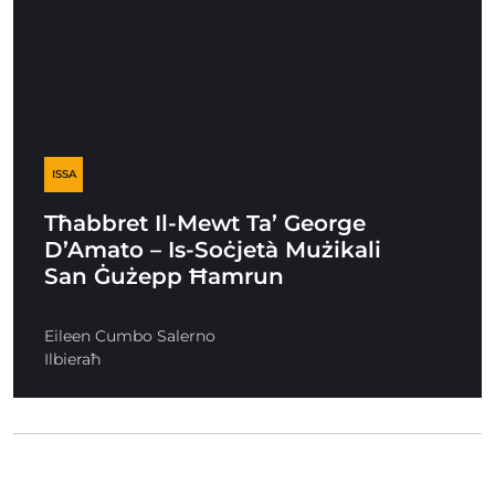
ISSA
Tħabbret Il-Mewt Ta’ George
D’Amato – Is-Soċjetà Mużikali
San Ġużepp Ħamrun
Eileen Cumbo Salerno
Ilbieraħ