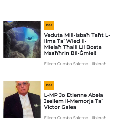
ISSA
Veduta Mill-Isbaħ Taħt L-
Ilma Ta’ Wied Il-
Mielaħ Tħalli Lil Bosta
Msaħħrin Bil-Ġmiel!
Eileen Cumbo Salerno • Ilbieraħ
ISSA
L-MP Jo Etienne Abela
Jsellem il-Memorja Ta’
Victor Galea
Eileen Cumbo Salerno • Ilbieraħ