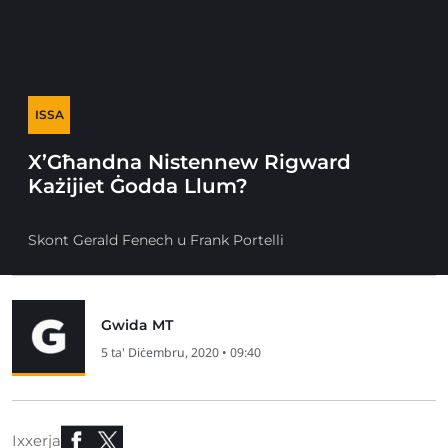
ISSA
X’Għandna Nistennew Rigward
Każijiet Ġodda Llum?
Skont Gerald Fenech u Frank Portelli
Gwida MT
5 ta' Diċembru, 2020 • 09:40
Ixxerja