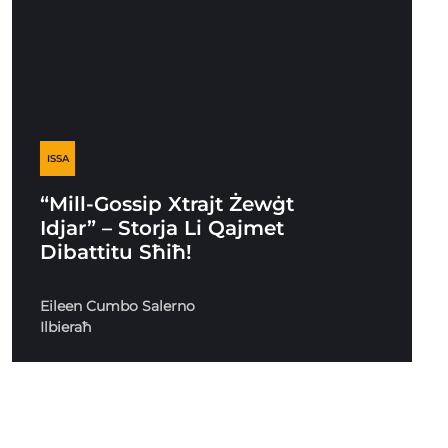
ISSA
“Mill-Gossip Xtrajt Żewġt
Idjar” – Storja Li Qajmet
Dibattitu Sħiħ!
Eileen Cumbo Salerno
Ilbieraħ