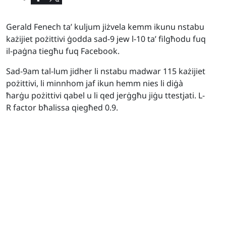
Gerald Fenech
ta’ kuljum jiżvela kemm ikunu nstabu
każijiet pożittivi ġodda sad-9 jew l-10 ta’ filgħodu fuq
il-paġna tiegħu fuq Facebook.
Sad-9am tal-lum jidher li nstabu madwar 115 każijiet
pożittivi, li minnhom jaf ikun hemm nies li diġà
ħarġu pożittivi qabel u li qed jerġgħu jiġu ttestjati. L-
R factor bħalissa qiegħed 0.9.