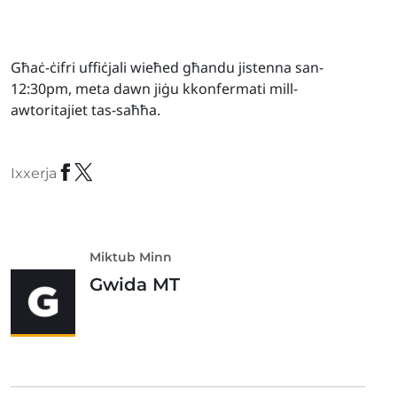
Għaċ-ċifri uffiċjali wieħed għandu jistenna san-
12:30pm, meta dawn jiġu kkonfermati mill-
awtoritajiet tas-saħħa.
Ixxerja
Miktub Minn
Gwida MT