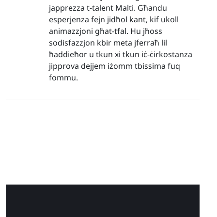
japprezza t-talent Malti. Għandu
esperjenza fejn jidħol kant, kif ukoll
animazzjoni għat-tfal. Hu jħoss
sodisfazzjon kbir meta jferraħ lil
ħaddieħor u tkun xi tkun iċ-ċirkostanza
jipprova dejjem iżomm tbissima fuq
fommu.