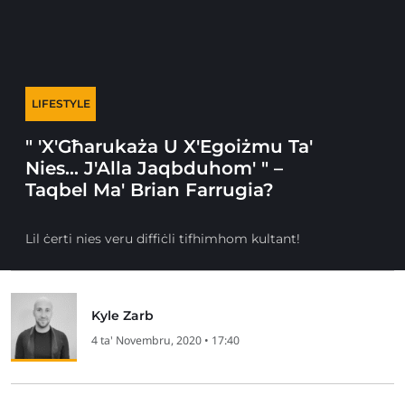
LIFESTYLE
" 'X'Għarukaża U X'Egoiżmu Ta'
Nies… J'Alla Jaqbduhom' " –
Taqbel Ma' Brian Farrugia?
Lil ċerti nies veru diffiċli tifhimhom kultant!
Kyle Zarb
4 ta' Novembru, 2020 • 17:40