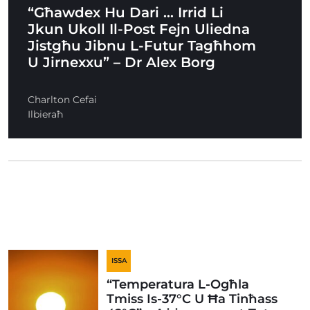
“Għawdex Hu Dari … Irrid Li
Jkun Ukoll Il-Post Fejn Uliedna
Jistgħu Jibnu L-Futur Tagħhom
U Jirnexxu” – Dr Alex Borg
Charlton Cefai
Ilbieraħ
ISSA
“Temperatura L-Ogħla
Tmiss Is-37°C U Ħa Tinħass