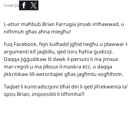
Ixxerja
L-attur maħbub Brian Farrugia jinsab imħawwad, u
nifhmuh għax aħna miegħu!
Fuq Facebook, fejn kulħadd jgħid tiegħu u jdawwar l-
argumenti kif jaqbillu, qed isiru ħafna ġudizzji.
Daqqa jiġġudikaw lil dawk il-persuni li ma jimxux
mar-regoli u ma jilbsux il-maskra eċċ, u daqqa
jikkritikaw lill-awtoritajiet għax jagħmlu xogħlhom.
Taqbel li kontradizzjoni bħal din li qed jifrekwenta ta'
spiss Brian, impossibli li tifhimha?!