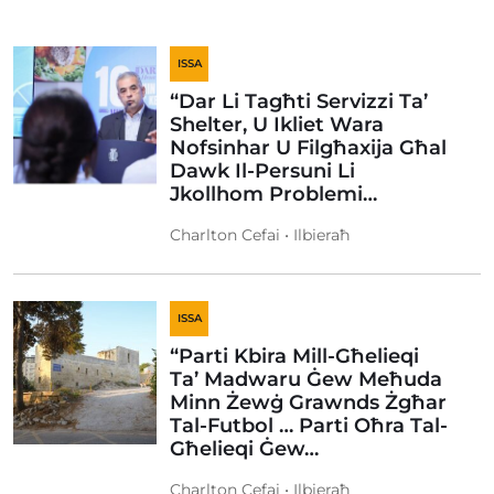
ISSA
“Dar Li Tagħti Servizzi Ta’
Shelter, U Ikliet Wara
Nofsinhar U Filgħaxija Għal
Dawk Il-Persuni Li
Jkollhom Problemi…
Charlton Cefai • Ilbieraħ
ISSA
“Parti Kbira Mill-Għelieqi
Ta’ Madwaru Ġew Meħuda
Minn Żewġ Grawnds Żgħar
Tal-Futbol … Parti Oħra Tal-
Għelieqi Ġew…
Charlton Cefai • Ilbieraħ