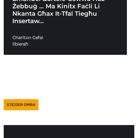
Żebbuġ … Ma Kinitx Faċli Li
Nkanta Għax It-Tfal Tiegħu
Insertaw…
Charlton Cefai
Ilbieraħ
STEJJER OĦRA