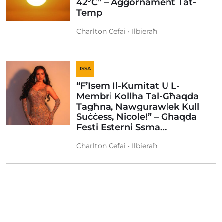
42°C” – Aġġornament Tat-
Temp
Charlton Cefai • Ilbieraħ
ISSA
“F’Isem Il-Kumitat U L-
Membri Kollha Tal-Għaqda
Tagħna, Nawgurawlek Kull
Suċċess, Nicole!” – Ghaqda
Festi Esterni Ssma…
Charlton Cefai • Ilbieraħ