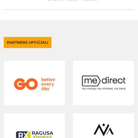
PARTNERS UFFIĊJALI