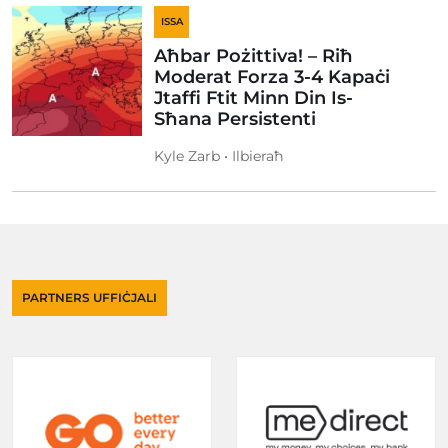
ISSA
Aħbar Pożittiva! – Riħ
Moderat Forza 3-4 Kapaċi
Jtaffi Ftit Minn Din Is-
Sħana Persistenti
Kyle Zarb • Ilbieraħ
PARTNERS UFFIĊJALI