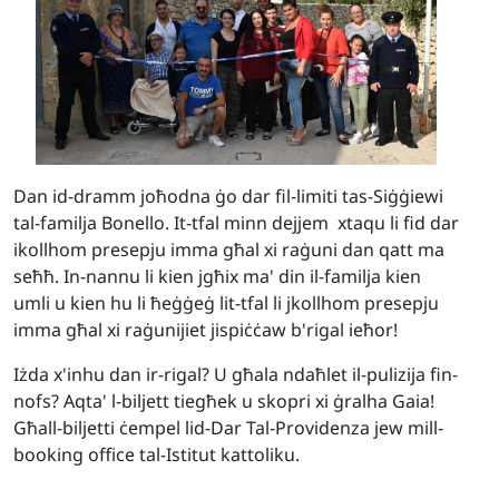
Dan id-dramm joħodna ġo dar fil-limiti tas-Siġġiewi
tal-familja Bonello. It-tfal minn dejjem xtaqu li fid dar
ikollhom presepju imma għal xi raġuni dan qatt ma
seħħ. In-nannu li kien jgħix ma' din il-familja kien
umli u kien hu li ħeġġeġ lit-tfal li jkollhom presepju
imma għal xi raġunijiet jispiċċaw b'rigal ieħor!
Iżda x'inhu dan ir-rigal? U għala ndaħlet il-pulizija fin-
nofs? Aqta' l-biljett tiegħek u skopri xi ġralha Gaia!
G
ħall-biljetti ċempel lid-Dar Tal-Providenza jew mill-
booking office tal-Istitut kattoliku.