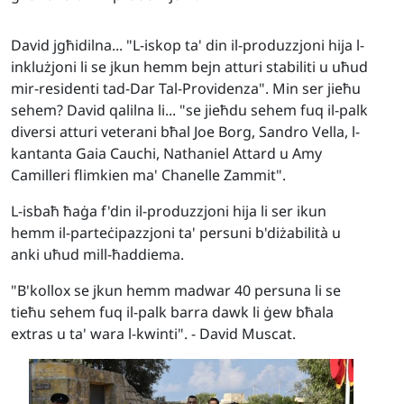
David jgħidilna... "L-iskop ta' din il-produzzjoni hija l-
inklużjoni li se jkun hemm bejn atturi stabiliti u uħud
mir-residenti tad-Dar Tal-Providenza". Min ser jieħu
sehem? David qalilna li... "se jieħdu sehem fuq il-palk
diversi atturi veterani bħal Joe Borg, Sandro Vella, l-
kantanta Gaia Cauchi, Nathaniel Attard u Amy
Camilleri flimkien ma' Chanelle Zammit".
L-isbaħ ħaġa f'din il-produzzjoni hija li ser ikun
hemm il-parteċipazzjoni ta' persuni b'diżabilità u
anki uħud mill-ħaddiema.
"B'kollox se jkun hemm madwar 40 persuna li se
tieħu sehem fuq il-palk barra dawk li ġew bħala
extras u ta' wara l-kwinti". - David Muscat.