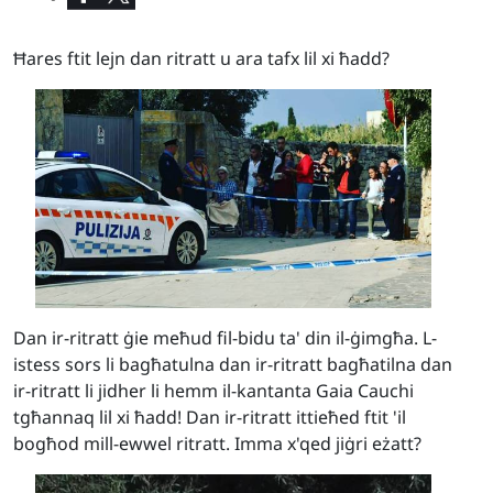
Ħares ftit lejn dan ritratt u ara tafx lil xi ħadd?
Dan ir-ritratt ġie meħud fil-bidu ta' din il-ġimgħa. L-
istess sors li bagħatulna dan ir-ritratt bagħatilna dan
ir-ritratt li jidher li hemm il-kantanta Gaia Cauchi
tgħannaq lil xi ħadd! Dan ir-ritratt ittieħed ftit 'il
bogħod mill-ewwel ritratt. Imma x'qed jiġri eżatt?