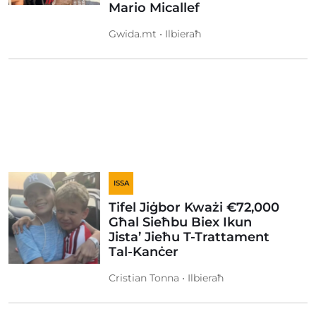
Mario Micallef
Gwida.mt • Ilbieraħ
ISSA
Tifel Jiġbor Kważi €72,000
Għal Sieħbu Biex Ikun
Jista’ Jieħu T-Trattament
Tal-Kanċer
Cristian Tonna • Ilbieraħ