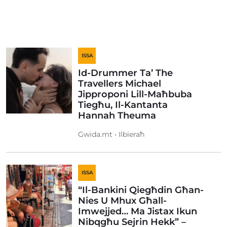
ISSA
Id-Drummer Ta’ The
Travellers Michael
Jipproponi Lill-Maħbuba
Tiegħu, Il-Kantanta
Hannah Theuma
Gwida.mt • Ilbieraħ
ISSA
“Il-Bankini Qiegħdin Għan-
Nies U Mhux Għall-
Imwejjed… Ma Jistax Ikun
Nibqgħu Sejrin Hekk” –