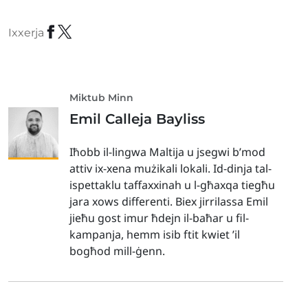
Ixxerja
Miktub Minn
Emil Calleja Bayliss
Iħobb il-lingwa Maltija u jsegwi b’mod
attiv ix-xena mużikali lokali. Id-dinja tal-
ispettaklu taffaxxinah u l-għaxqa tiegħu
jara xows differenti. Biex jirrilassa Emil
jieħu gost imur ħdejn il-baħar u fil-
kampanja, hemm isib ftit kwiet ’il
bogħod mill-ġenn.