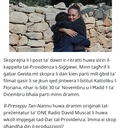
Skoprejna li l-post ta' dawn ir-ritratti huwa viċin il-
kappella tal-Providenza s-Siġġiewi. Minn tagħrif li
ġabar Gwida.mt skopra li dan kien parti mill-ġbid ta'
filmat qasir li se jkun qed jintwera l-Istitut Kattoliku l-
Floriana, nhar is-Sibt 30 ta' Novembru u l-Ħadd 1 ta'
Diċembru bħala parti minn dramm.
Il-Presepju Tan-Nannu
huwa dramm oriġinali tal-
preżentatur ta' ONE Radio David Muscat li huwa
wkoll impjegat tad-Dar tal-Providenza. Imma xi skop
għandha din il-produzzjoni?