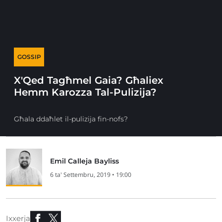
GOSSIP
X'Qed Tagħmel Gaia? Għaliex
Hemm Karozza Tal-Pulizija?
Għala ddaħlet il-pulizija fin-nofs?
Emil Calleja Bayliss
6 ta' Settembru, 2019 • 19:00
Ixxerja