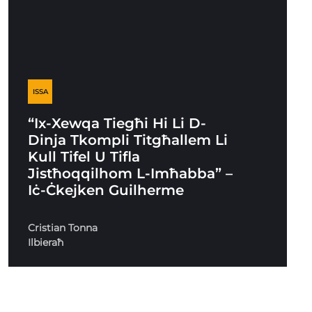
ISSA
“Ix-Xewqa Tiegħi Hi Li D-
Dinja Tkompli Titgħallem Li
Kull Tifel U Tifla
Jistħoqqilhom L-Imħabba” –
Iċ-Ċkejken Guilherme
Cristian Tonna
Ilbieraħ