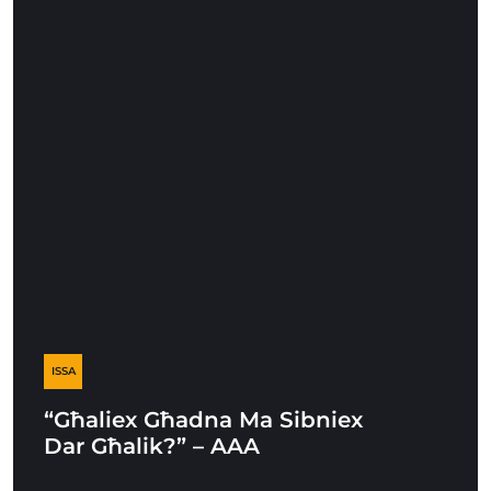
ISSA
“Għaliex Għadna Ma Sibniex
Dar Għalik?” – AAA