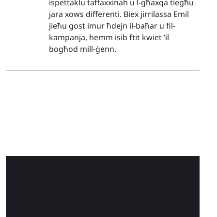
ispettaklu taffaxxinah u l-għaxqa tiegħu
jara xows differenti. Biex jirrilassa Emil
jieħu gost imur ħdejn il-baħar u fil-
kampanja, hemm isib ftit kwiet ’il
bogħod mill-ġenn.