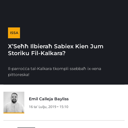
ISSA
X’Seħħ Ilbieraħ Sabiex Kien Jum
Storiku Fil-Kalkara?
Il-parroċċa tal-Kalkara tkompli ssebbaħ ix-xena
pittoreska!
Emil Calleja Bayliss
16 ta' Lulju, 2019 • 15:10