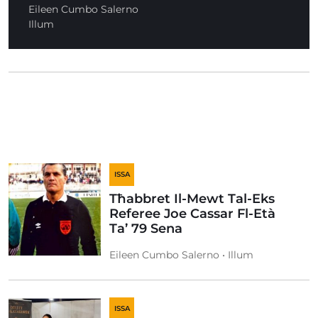
Eileen Cumbo Salerno
Illum
ISSA
Tħabbret Il-Mewt Tal-Eks
Referee Joe Cassar Fl-Età
Ta’ 79 Sena
Eileen Cumbo Salerno • Illum
ISSA