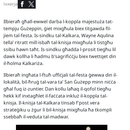
Ixxerja
Ilbieraħ għall-ewwel darba l-koppla majestuża tat-
tempju Ġużeppin, ġiet mixgħula biex titgawda fil-
jiem tal-festa. Is-sindku tal-Kalkara, Wayne Aqulina
tella’ ritratt mill-isbaħ tal-knisja mixgħula li tistgħu
ssibu hawn taħt. Is-sindku għadda l-prosit tiegħu lil
dawk kollha li ħadmu b’sagrifiċċju biex twettqet din
il-ħolma Kalkariża.
Ilbieraħ ingħata l-ftuħ uffiċjali tal-festa ġewwa din il-
lokalità, bil-ħruġ tal-vara ta’ San Ġużepp minn niċċa
għal fuq iz-zuntier. Dan kollu laħaq il-qofol tiegħu
hekk kif inxtagħlet il-faċċata inkluż il-koppla tal-
knisja. Il-knisja tal-Kalkara tinsab f’post vera
strateġiku u żgur li bil-knisja mixgħula ħa tkompli
ssebbaħ il-veduta tal-madwar.