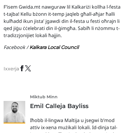
F’isem Gwida.mt nawguraw lil Kalkariżi kollha l-festa
t-tajba! Kellu bżonn it-temp jaqleb għall-aħjar ħalli
kulħadd ikun jista’ jgawdi din il-festa u festi oħrajn li
qed jiġu ċċelebrati din il-ġimgħa. Sabiħ li nżommu t-
tradizzjonijiet lokali ħajjin.
Facebook /
Kalkara Local Council
Ixxerja
Miktub Minn
Emil Calleja Bayliss
Iħobb il-lingwa Maltija u jsegwi b’mod
attiv ix-xena mużikali lokali. Id-dinja tal-