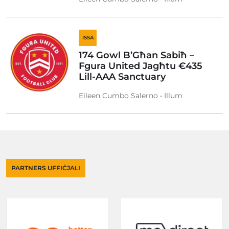
ISSA
174 Gowl B’Għan Sabiħ –
Fgura United Jagħtu €435
Lill-AAA Sanctuary
Eileen Cumbo Salerno • Illum
PARTNERS UFFIĊJALI