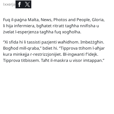
Ixxerja
Fuq il-paġna Malta, News, Photos and People, Gloria,
li hija infermiera, bgħatet ritratt tagħha nnifisha u
żvelat l-esperjenza tagħha fuq xogħolha.
“Xi sfida hi li tassisti pazjenti waħidhom. Imbeżżgħin.
Bogħod mill-qraba,” bdiet hi. “Tipprova ttihom l-aħjar
kura minkejja r-restrizzjonijiet. Bl-ingwanti f’idejk.
Tipprova titbissem. Taħt il-maskra u visor imtappan.”