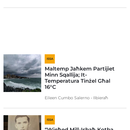
ISSA
Maltemp Jaħkem Partijiet
Minn Sqallija; It-
Temperatura Tinżel Għal
16°C
Eileen Cumbo Salerno • Ilbieraħ
ISSA
“Wieħed Mill-Isbaħ Kotba