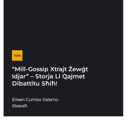
ISSA
“Mill-Gossip Xtrajt Żewġt
Idjar” – Storja Li Qajmet
Dibattitu Sħiħ!
Eileen Cumbo Salerno
Ilbieraħ