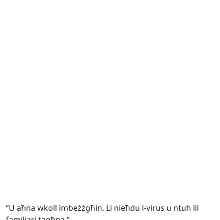
“U aħna wkoll imbeżżgħin. Li nieħdu l-virus u ntuh lil
familjari tagħna.”