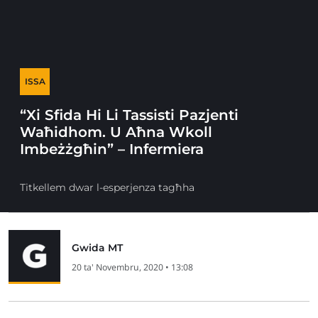
ISSA
“Xi Sfida Hi Li Tassisti Pazjenti
Waħidhom. U Aħna Wkoll
Imbeżżgħin” – Infermiera
Titkellem dwar l-esperjenza tagħha
Gwida MT
20 ta' Novembru, 2020 • 13:08