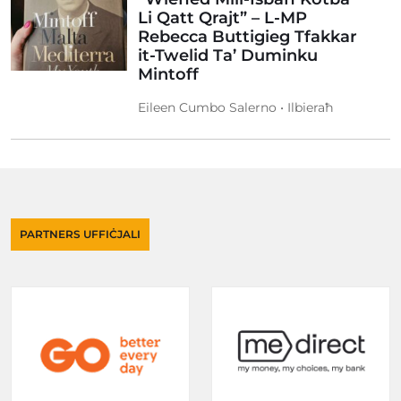
Li Qatt Qrajt” – L-MP
Rebecca Buttigieg Tfakkar
it-Twelid Ta’ Duminku
Mintoff
Eileen Cumbo Salerno • Ilbieraħ
PARTNERS UFFIĊJALI