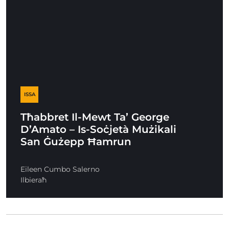
ISSA
Tħabbret Il-Mewt Ta’ George
D’Amato – Is-Soċjetà Mużikali
San Ġużepp Ħamrun
Eileen Cumbo Salerno
Ilbieraħ