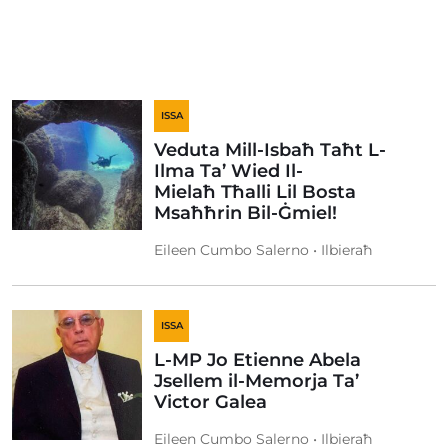
ISSA
Veduta Mill-Isbaħ Taħt L-
Ilma Ta’ Wied Il-
Mielaħ Tħalli Lil Bosta
Msaħħrin Bil-Ġmiel!
Eileen Cumbo Salerno • Ilbieraħ
ISSA
L-MP Jo Etienne Abela
Jsellem il-Memorja Ta’
Victor Galea
Eileen Cumbo Salerno • Ilbieraħ