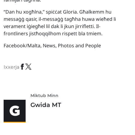
“Dan hu xogħlna,” spiċċat Gloria. Għalkemm hu
messaġġ qasir, il-messaġġ tagħha huwa wieħed li
verament iġiegħel lil dak li jkun jirrifletti. Il-
frontliners jistħoqqilhom rispett bla tmiem.
Facebook/Malta, News, Photos and People
Ixxerja
Miktub Minn
Gwida MT