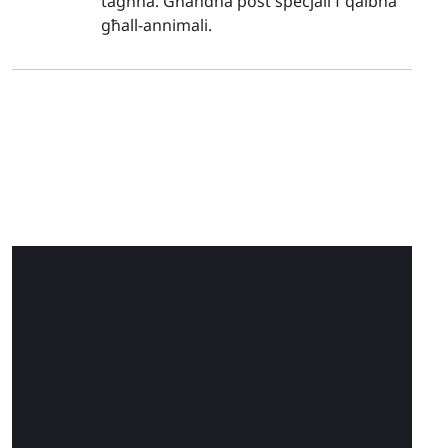
tagħha. Għandha post speċjali f'qalbha
għall-annimali.