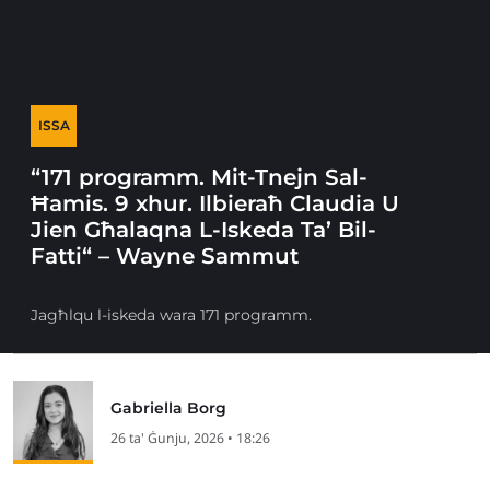
ISSA
“171 programm. Mit-Tnejn Sal-
Ħamis. 9 xhur. Ilbieraħ Claudia U
Jien Għalaqna L-Iskeda Ta’ Bil-
Fatti“ – Wayne Sammut
Jagħlqu l-iskeda wara 171 programm.
Gabriella Borg
26 ta' Ġunju, 2026 • 18:26