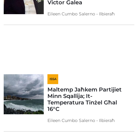
Victor Galea
Eileen Cumbo Salerno • Ilbieraħ
ISSA
Maltemp Jaħkem Partijiet
Minn Sqallija; It-
Temperatura Tinżel Għal
16°C
Eileen Cumbo Salerno • Ilbieraħ