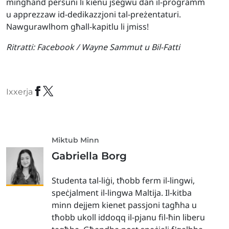
mingħand persuni li kienu jsegwu dan il-programm
u apprezzaw id-dedikazzjoni tal-preżentaturi.
Nawgurawlhom għall-kapitlu li jmiss!
Ritratti:
Facebook / Wayne Sammut u Bil-Fatti
Ixxerja
Miktub Minn
Gabriella Borg
Studenta tal-liġi, tħobb ferm il-lingwi,
speċjalment il-lingwa Maltija. Il-kitba
minn dejjem kienet passjoni tagħha u
tħobb ukoll iddoqq il-pjanu fil-ħin liberu