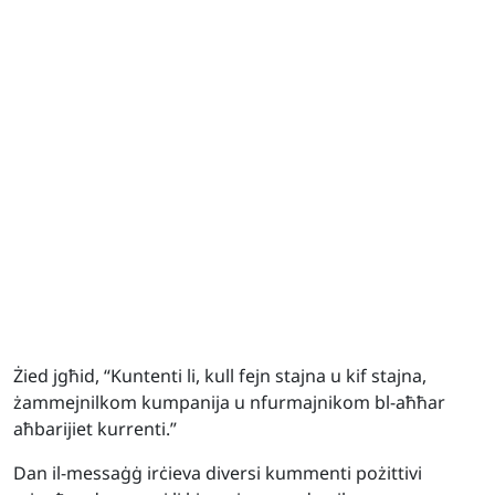
Żied jgħid, “Kuntenti li, kull fejn stajna u kif stajna,
żammejnilkom kumpanija u nfurmajnikom bl-aħħar
aħbarijiet kurrenti.”
Dan il-messaġġ irċieva diversi kummenti pożittivi