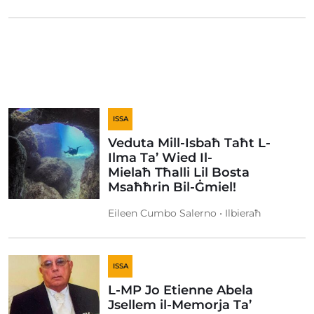
ISSA
Veduta Mill-Isbaħ Taħt L-
Ilma Ta’ Wied Il-
Mielaħ Tħalli Lil Bosta
Msaħħrin Bil-Ġmiel!
Eileen Cumbo Salerno • Ilbieraħ
ISSA
L-MP Jo Etienne Abela
Jsellem il-Memorja Ta’