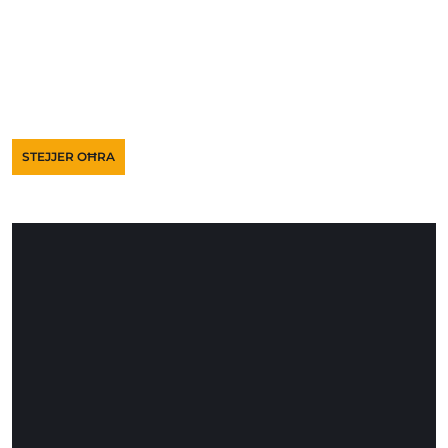
STEJJER OĦRA