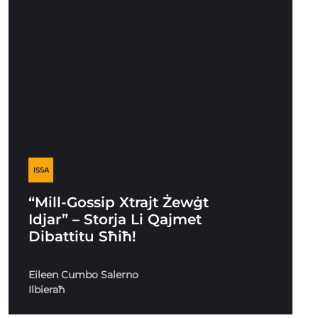
ISSA
“Mill-Gossip Xtrajt Żewġt
Idjar” – Storja Li Qajmet
Dibattitu Sħiħ!
Eileen Cumbo Salerno
Ilbieraħ