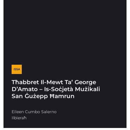
ISSA
Tħabbret Il-Mewt Ta’ George
D’Amato – Is-Soċjetà Mużikali
San Ġużepp Ħamrun
Eileen Cumbo Salerno
Ilbieraħ