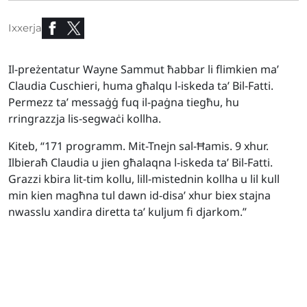
Ixxerja
Il-preżentatur Wayne Sammut ħabbar li flimkien ma’
Claudia Cuschieri, huma għalqu l-iskeda ta’ Bil-Fatti.
Permezz ta’ messaġġ fuq il-paġna tiegħu, hu
rringrazzja lis-segwaċi kollha.
Kiteb, “171 programm. Mit-Tnejn sal-Ħamis. 9 xhur.
Ilbieraħ Claudia u jien għalaqna l-iskeda ta’ Bil-Fatti.
Grazzi kbira lit-tim kollu, lill-mistednin kollha u lil kull
min kien magħna tul dawn id-disa’ xhur biex stajna
nwasslu xandira diretta ta’ kuljum fi djarkom.”