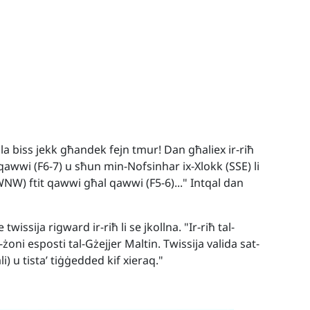
 biss jekk għandek fejn tmur! Dan għaliex ir-riħ
 qawwi (F6-7) u sħun min-Nofsinhar ix-Xlokk (SSE) li
WNW) ftit qawwi għal qawwi (F5-6)..." Intqal dan
twissija rigward ir-riħ li se jkollna. "Ir-riħ tal-
żoni esposti tal-Gżejjer Maltin. Twissija valida sat-
ali) u tista’ tiġġedded kif xieraq."