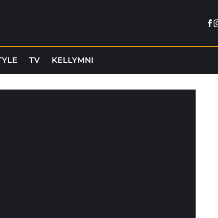
Fa
I
TYLE
TV
KELLYMNI