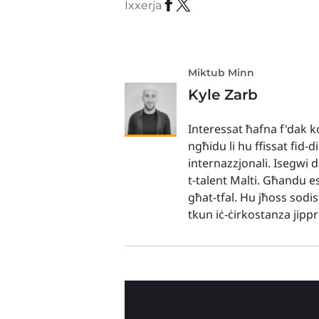
Ixxerja
Miktub Minn
Kyle Zarb
Interessat ħafna f'dak ko
ngħidu li hu ffissat fid-d
internazzjonali. Isegwi 
t-talent Malti. Għandu es
għat-tfal. Hu jħoss sodis
tkun iċ-ċirkostanza jip