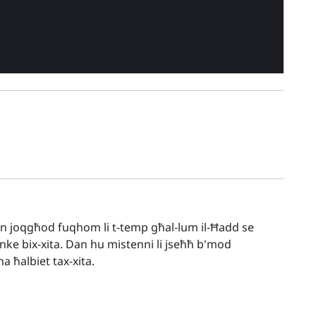
min joqgħod fuqhom li t-temp għal-lum il-Ħadd se
nke bix-xita. Dan hu mistenni li jseħħ b'mod
lna ħalbiet tax-xita.