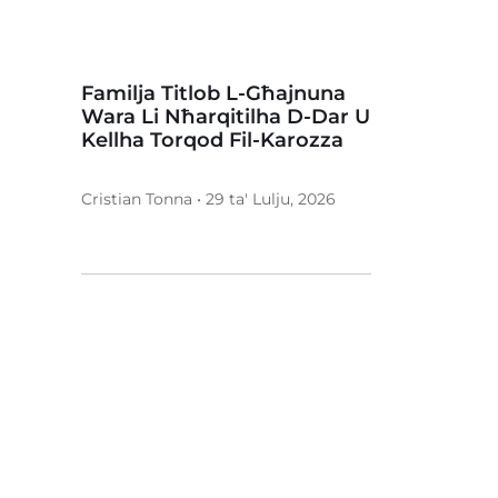
Familja Titlob L-Għajnuna
Wara Li Nħarqitilha D-Dar U
Kellha Torqod Fil-Karozza
Cristian Tonna • 29 ta' Lulju, 2026