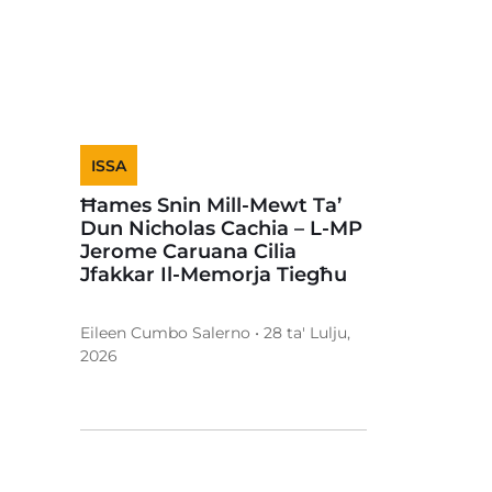
ISSA
Ħames Snin Mill-Mewt Ta’
Dun Nicholas Cachia – L-MP
Jerome Caruana Cilia
Jfakkar Il-Memorja Tiegħu
Eileen Cumbo Salerno • 28 ta' Lulju,
2026