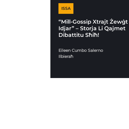
ISSA
“Mill-Gossip Xtrajt Żewġt
Idjar” – Storja Li Qajmet
Dibattitu Sħiħ!
Eileen Cumbo Salerno
Ilbieraħ