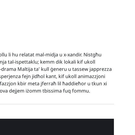
llu li hu relatat mal-midja u x-xandir. Nistgħu
inja tal-ispettaklu; kemm dik lokali kif ukoll
d-drama Maltija ta' kull ġeneru u tassew japprezza
perjenza fejn jidħol kant, kif ukoll animazzjoni
fazzjon kbir meta jferraħ lil ħaddieħor u tkun xi
prova dejjem iżomm tbissima fuq fommu.