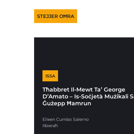
STEJJER OĦRA
ISSA
Tħabbret Il-Mewt Ta’ George
D’Amato – Is-Soċjetà Mużikali 
Ġużepp Ħamrun
Eileen Cumbo Salerno
Ilbieraħ