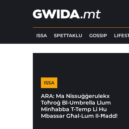
ISSA
SPETTAKLU
GOSSIP
LIFES
ISSA
ARA: Ma Nissuġġerulekx
Toħroġ Bl-Umbrella Llum
Minħabba T-Temp Li Hu
Mbassar Għal-Lum Il-Ħadd!