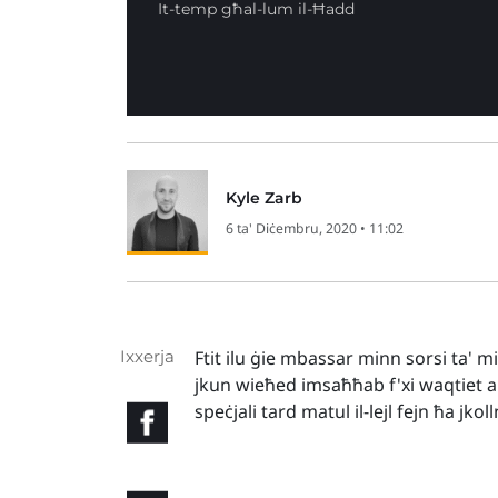
It-temp għal-lum il-Ħadd
Kyle Zarb
6 ta' Diċembru, 2020 • 11:02
Ixxerja
Ftit ilu ġie mbassar minn sorsi ta' 
jkun wieħed imsaħħab f'xi waqtiet a
speċjali tard matul il-lejl fejn ħa jkol