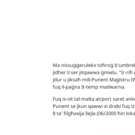
Ma nissuġġerulekx toħroġ b'umbrella
jidher li ser jitqawwa ġmielu. "
Ir-riħ
jdur u jiksaħ mill-Punent Majjistru (
fuq il-paġna It-temp madwarna.
Fuq is-sit tal-malta airport saret anke 
Punent se jkun qawwi xi drabi fuq iż-
8 ta' filgħaxija llejla (06/2000 ħin lok