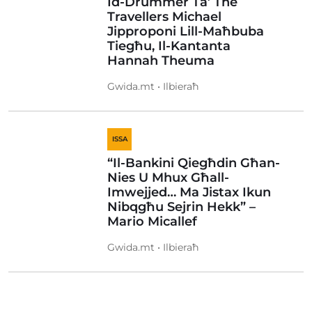
Id-Drummer Ta’ The
Travellers Michael
Jipproponi Lill-Maħbuba
Tiegħu, Il-Kantanta
Hannah Theuma
Gwida.mt • Ilbieraħ
ISSA
“Il-Bankini Qiegħdin Għan-
Nies U Mhux Għall-
Imwejjed… Ma Jistax Ikun
Nibqgħu Sejrin Hekk” –
Mario Micallef
Gwida.mt • Ilbieraħ