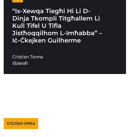
“Ix-Xewqa Tiegħi Hi Li D-
Dinja Tkompli Titgħallem Li
Kull Tifel U Tifla
Jistħoqqilhom L-Imħabba” –
Iċ-Ċkejken Guilherme
Cristian Tonna
Ilbieraħ
STEJJER OĦRA