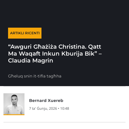
ARTIKLI RICENTI
“Awguri Għażiża Christina. Qatt
Ma Waqaft Inkun Kburija Bik” –
Claudia Magrin
Għeluq snin it-tifla tagħha
Bernard Xuereb
7 ta' Ġunju, 2026 • 10:48