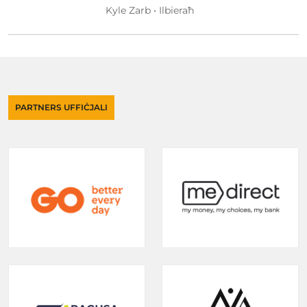
Kyle Zarb • Ilbieraħ
PARTNERS UFFIĊJALI