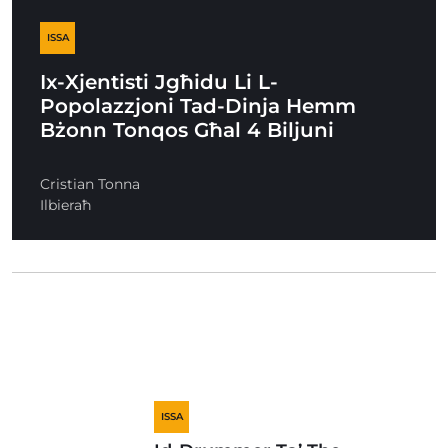
ISSA
Ix-Xjentisti Jgħidu Li L-
Popolazzjoni Tad-Dinja Hemm
Bżonn Tonqos Għal 4 Biljuni
Cristian Tonna
Ilbieraħ
ISSA