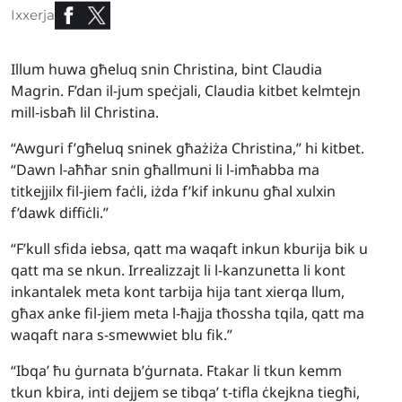
Ixxerja
Illum huwa għeluq snin Christina, bint Claudia
Magrin. F’dan il-jum speċjali, Claudia kitbet kelmtejn
mill-isbaħ lil Christina.
“Awguri f’għeluq sninek għażiża Christina,” hi kitbet.
“Dawn l-aħħar snin għallmuni li l-imħabba ma
titkejjilx fil-jiem faċli, iżda f’kif inkunu għal xulxin
f’dawk diffiċli.”
“F’kull sfida iebsa, qatt ma waqaft inkun kburija bik u
qatt ma se nkun. Irrealizzajt li l-kanzunetta li kont
inkantalek meta kont tarbija hija tant xierqa llum,
għax anke fil-jiem meta l-ħajja tħossha tqila, qatt ma
waqaft nara s-smewwiet blu fik.”
“Ibqa’ ħu ġurnata b’ġurnata. Ftakar li tkun kemm
tkun kbira, inti dejjem se tibqa’ t-tifla ċkejkna tiegħi,