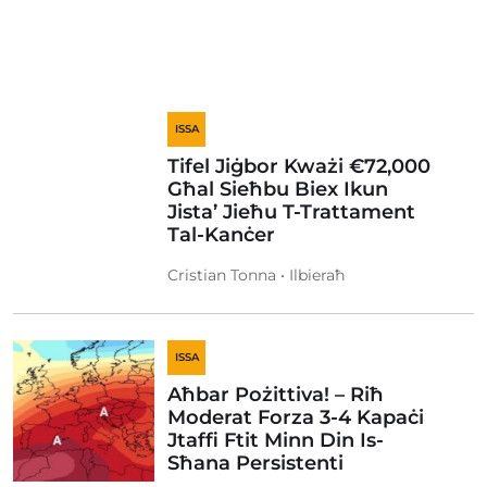
ISSA
Tifel Jiġbor Kważi €72,000
Għal Sieħbu Biex Ikun
Jista’ Jieħu T-Trattament
Tal-Kanċer
Cristian Tonna • Ilbieraħ
ISSA
Aħbar Pożittiva! – Riħ
Moderat Forza 3-4 Kapaċi
Jtaffi Ftit Minn Din Is-
Sħana Persistenti