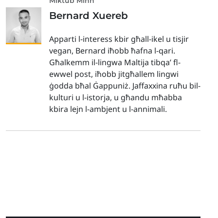
Miktub Minn
Bernard Xuereb
Apparti l-interess kbir għall-ikel u tisjir
vegan, Bernard iħobb ħafna l-qari.
Għalkemm il-lingwa Maltija tibqa’ fl-
ewwel post, iħobb jitgħallem lingwi
ġodda bħal Ġappuniż. Jaffaxxina ruħu bil-
kulturi u l-istorja, u għandu mħabba
kbira lejn l-ambjent u l-annimali.