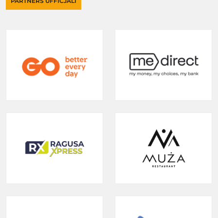
PARTNERS UFFIĊJALI