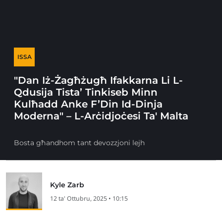
ISSA
"Dan Iż-Żagħżugħ Ifakkarna Li L-
Qdusija Tista’ Tinkiseb Minn
Kulħadd Anke F’Din Id-Dinja
Moderna" – L-Arċidjoċesi Ta' Malta
Bosta għandhom tant devozzjoni lejh
Kyle Zarb
12 ta' Ottubru, 2025 • 10:15