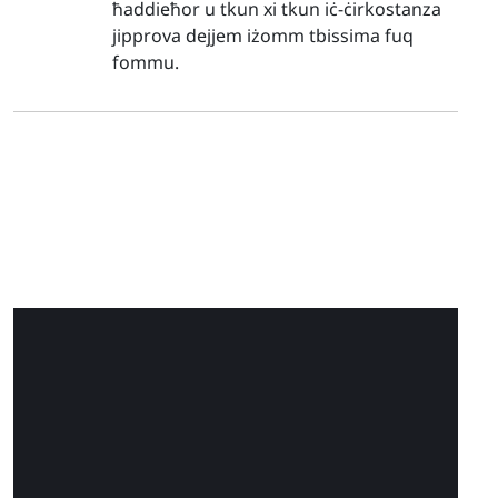
ħaddieħor u tkun xi tkun iċ-ċirkostanza
jipprova dejjem iżomm tbissima fuq
fommu.