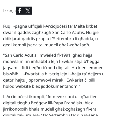
Ixxerja
Fuq il-paġna uffiċjali l-Arċidjoċesi ta' Malta kitbet
dwar il-qaddis żagħżugħ San Carlo Acutis. Hu ġie
ddikjarat qaddis propju f'Settembru li għadda, u
qedi kompli jservi ta' mudell għaż-żgħażagħ.
"San Carlo Acutis, imwieled fl-1991, għex ħajja
mdawla minn imħabbtu lejn l-Ewkaristija b’ħeġġa li
jaqsam il-fidi tiegħu b’mod diġitali. Hu kien jemmen
bis-sħiħ li l-Ewaristija hi t-triq lejn il-ħajja ta’ dejjem u
qatta’ ħajtu jippromwovi mirakli Ewkaristiċi billi
ħoloq website biex jiddokumentahom."
L-Arċidjoċesi tkompli, "Id-devozzjoni u l-għarfien
diġitali tiegħu ħeġġew lill-Papa Franġisku biex
jirrikonoxxih bħala mudell għaż-żgħażagħ fl-era
diġitali tal-lum. Fis-7 ta' Settembru ta' din is-sena,