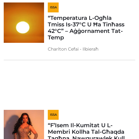
ISSA
“Temperatura L-Ogħla
Tmiss Is-37°C U Ħa Tinħass
42°C” – Aġġornament Tat-
Temp
Charlton Cefai • Ilbieraħ
ISSA
“F’Isem Il-Kumitat U L-
Membri Kollha Tal-Għaqda
Tagħna, Nawgurawlek Kull