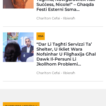
Suċċess, Nicole!” – Ghaqda
Festi Esterni Ssma…
Charlton Cefai • Ilbieraħ
ISSA
“Dar Li Tagħti Servizzi Ta’
Shelter, U Ikliet Wara
Nofsinhar U Filgħaxija Għal
Dawk Il-Persuni Li
Jkollhom Problemi…
Charlton Cefai • Ilbieraħ