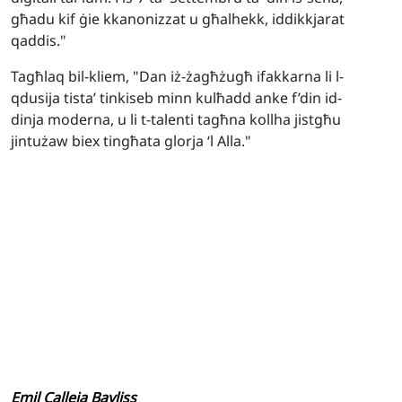
għadu kif ġie kkanonizzat u għalhekk, iddikkjarat
qaddis."
Tagħlaq bil-kliem, "Dan iż-żagħżugħ ifakkarna li l-
qdusija tista’ tinkiseb minn kulħadd anke f’din id-
dinja moderna, u li t-talenti tagħna kollha jistgħu
jintużaw biex tingħata glorja ‘l Alla."
Emil Calleja Bayliss