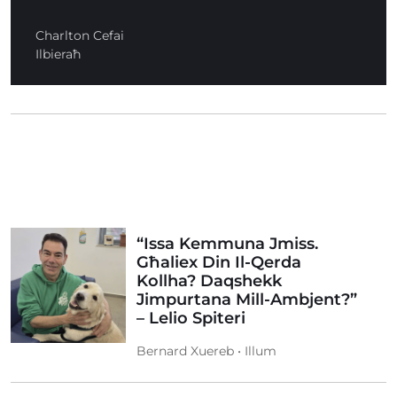
Charlton Cefai
Ilbieraħ
“Issa Kemmuna Jmiss.
Għaliex Din Il-Qerda
Kollha? Daqshekk
Jimpurtana Mill-Ambjent?”
– Lelio Spiteri
Bernard Xuereb • Illum