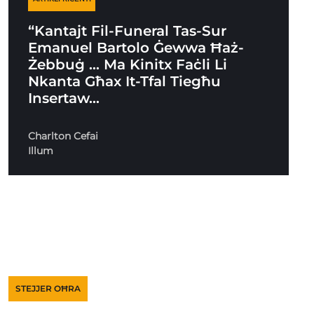
“Kantajt Fil-Funeral Tas-Sur
Emanuel Bartolo Ġewwa Ħaż-
Żebbuġ … Ma Kinitx Faċli Li
Nkanta Għax It-Tfal Tiegħu
Insertaw…
Charlton Cefai
Illum
STEJJER OĦRA