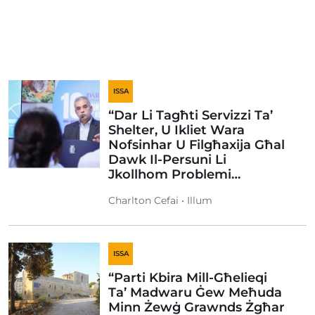
ISSA
“Dar Li Tagħti Servizzi Ta’
Shelter, U Ikliet Wara
Nofsinhar U Filgħaxija Għal
Dawk Il-Persuni Li
Jkollhom Problemi…
Charlton Cefai • Illum
ISSA
“Parti Kbira Mill-Għelieqi
Ta’ Madwaru Ġew Meħuda
Minn Żewġ Grawnds Żgħar