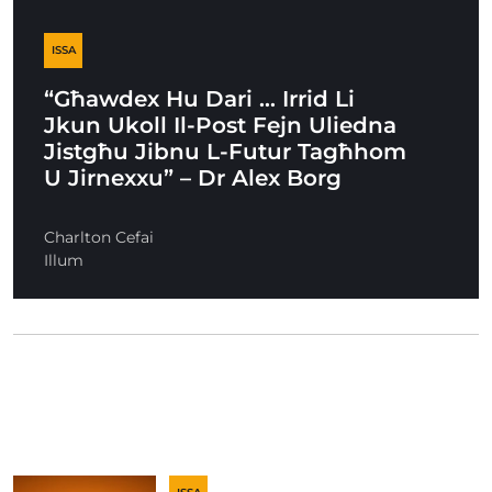
ISSA
“Għawdex Hu Dari … Irrid Li
Jkun Ukoll Il-Post Fejn Uliedna
Jistgħu Jibnu L-Futur Tagħhom
U Jirnexxu” – Dr Alex Borg
Charlton Cefai
Illum