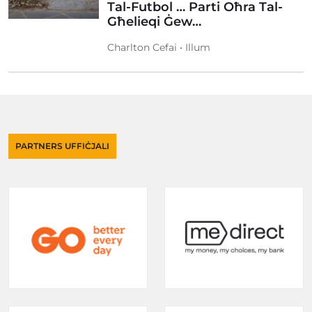
Tal-Futbol … Parti Oħra Tal-
Għelieqi Ġew…
Charlton Cefai • Illum
PARTNERS UFFIĊJALI