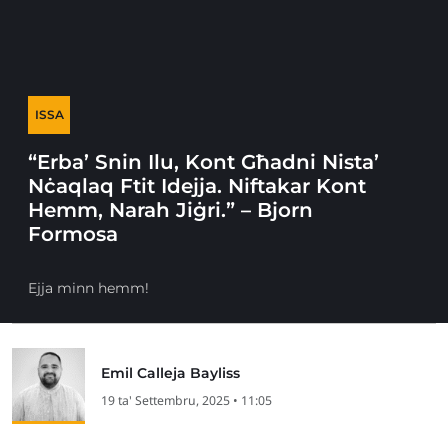
ISSA
“Erba’ Snin Ilu, Kont Għadni Nista’
Nċaqlaq Ftit Idejja. Niftakar Kont
Hemm, Narah Jiġri.” – Bjorn
Formosa
Ejja minn hemm!
Emil Calleja Bayliss
19 ta' Settembru, 2025 • 11:05