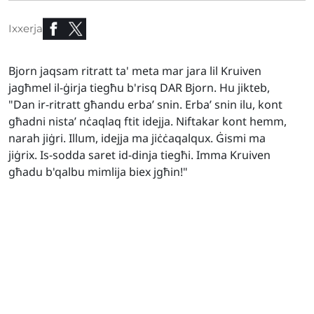
Ixxerja
Bjorn jaqsam ritratt ta' meta mar jara lil Kruiven
jagħmel il-ġirja tiegħu b'risq DAR Bjorn. Hu jikteb,
"Dan ir-ritratt għandu erba’ snin. Erba’ snin ilu, kont
għadni nista’ nċaqlaq ftit idejja. Niftakar kont hemm,
narah jiġri. Illum, idejja ma jiċċaqalqux. Ġismi ma
jiġrix. Is-sodda saret id-dinja tiegħi. Imma Kruiven
għadu b'qalbu mimlija biex jgħin!"