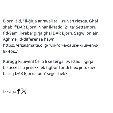
Bjorn iżid, "Il-ġirja annwali ta' Kruiven riesqa. Għal
sħabi f’DAR Bjorn. Nhar il-Ħadd, 21 ta' Settembru,
fid-9am, il-raba' ġirja għal DAR Bjorn. Segwi onlajn!
Agħmel id-differenza hawn:
https://efr.alsmalta.org/run-for-a-cause-kruiven-s-
8k-for..."
Kuraġġ Kruiven! Ċerti li se terġa' twettaq il-ġirja
b'suċċess u jirnexxilek tiġbor fondi biex jintużaw
b'risq DAR Bjorn. Ibqa' sejjer hekk!
Ixxerja