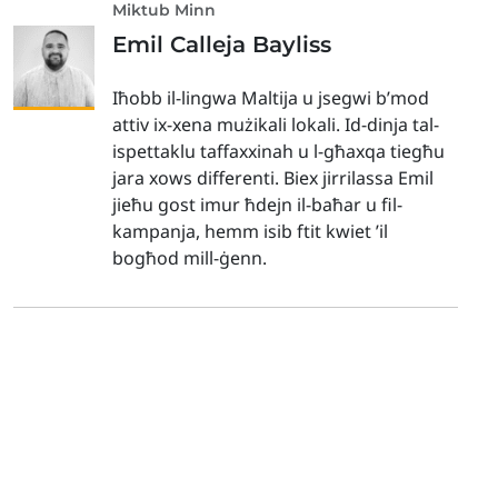
Miktub Minn
Emil Calleja Bayliss
Iħobb il-lingwa Maltija u jsegwi b’mod
attiv ix-xena mużikali lokali. Id-dinja tal-
ispettaklu taffaxxinah u l-għaxqa tiegħu
jara xows differenti. Biex jirrilassa Emil
jieħu gost imur ħdejn il-baħar u fil-
kampanja, hemm isib ftit kwiet ’il
bogħod mill-ġenn.