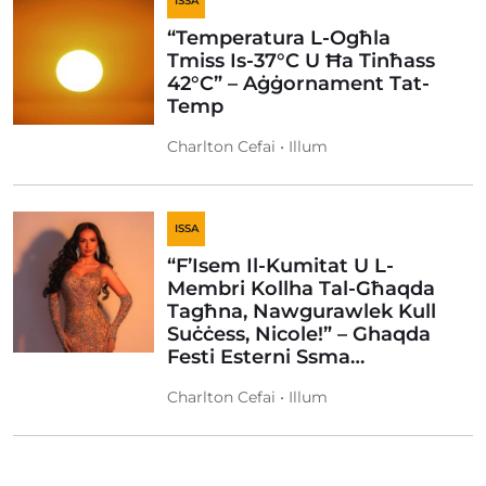
ISSA
“Temperatura L-Ogħla
Tmiss Is-37°C U Ħa Tinħass
42°C” – Aġġornament Tat-
Temp
Charlton Cefai • Illum
ISSA
“F’Isem Il-Kumitat U L-
Membri Kollha Tal-Għaqda
Tagħna, Nawgurawlek Kull
Suċċess, Nicole!” – Ghaqda
Festi Esterni Ssma…
Charlton Cefai • Illum