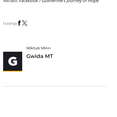
Ritratti:
Facebook / Guilherme’s Journey of Hope
Ixxerja
Miktub Minn
Gwida MT