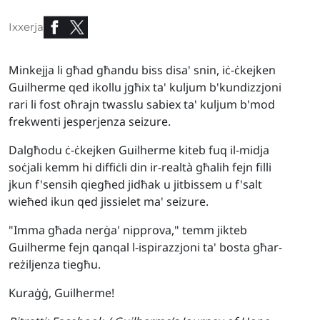
Ixxerja
Minkejja li għad għandu biss disa' snin, iċ-ċkejken
Guilherme qed ikollu jgħix ta' kuljum b'kundizzjoni
rari li fost oħrajn twasslu sabiex ta' kuljum b'mod
frekwenti jesperjenza seizure.
Dalgħodu ċ-ċkejken Guilherme kiteb fuq il-midja
soċjali kemm hi diffiċli din ir-realtà għalih fejn filli
jkun f'sensih qiegħed jidħak u jitbissem u f'salt
wieħed ikun qed jissielet ma' seizure.
"Imma għada nerġa' nipprova," temm jikteb
Guilherme fejn qanqal l-ispirazzjoni ta' bosta għar-
reżiljenza tiegħu.
Kuraġġ, Guilherme!