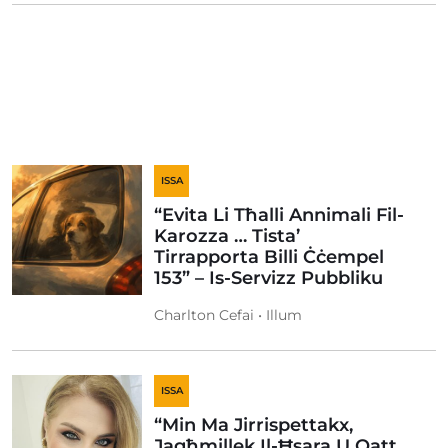
ISSA
“Evita Li Tħalli Annimali Fil-
Karozza … Tista’
Tirrapporta Billi Ċċempel
153” – Is-Servizz Pubbliku
Charlton Cefai • Illum
ISSA
“Min Ma Jirrispettakx,
Jagħmillek Il-Ħsara U Qatt