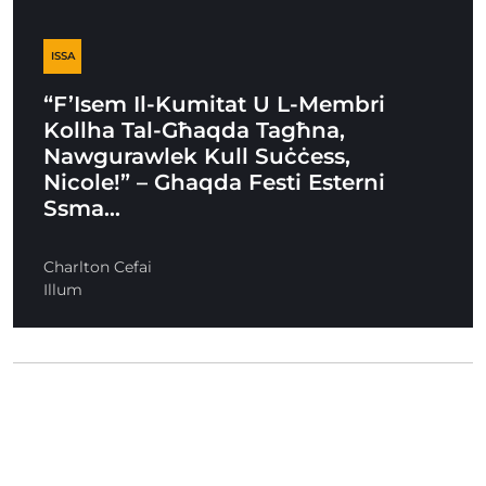
ISSA
“F’Isem Il-Kumitat U L-Membri
Kollha Tal-Għaqda Tagħna,
Nawgurawlek Kull Suċċess,
Nicole!” – Ghaqda Festi Esterni
Ssma…
Charlton Cefai
Illum