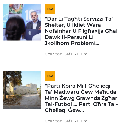
ISSA
“Dar Li Tagħti Servizzi Ta’
Shelter, U Ikliet Wara
Nofsinhar U Filgħaxija Għal
Dawk Il-Persuni Li
Jkollhom Problemi…
Charlton Cefai • Illum
ISSA
“Parti Kbira Mill-Għelieqi
Ta’ Madwaru Ġew Meħuda
Minn Żewġ Grawnds Żgħar
Tal-Futbol … Parti Oħra Tal-
Għelieqi Ġew…
Charlton Cefai • Illum