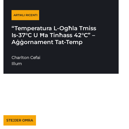
ARTIKLI RICENTI
“Temperatura L-Ogħla Tmiss
Is-37°C U Ħa Tinħass 42°C” –
Aġġornament Tat-Temp
Charlton Cefai
Illum
STEJJER OĦRA