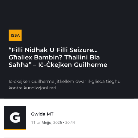
ISSA
“Filli Nidħak U Filli Seizure…
Għaliex Bambin? Tħallini Bla
Saħħa” – Iċ-Ċkejken Guilherme
Iċ-ċkejken Guilherme jitkellem dwar il-ġlieda tiegħu
kontra kundizzjoni rari!
Gwida MT
11 ta' Mejju, 2026 • 20:44