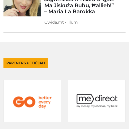
Ma Jiskuża Ruħu, Ħallieh!”
– Maria La Barokka
Gwida.mt • Illum
PARTNERS UFFIĊJALI