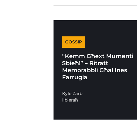
GOSSIP
“Kemm Għext Mumenti
Sbieħ!” – Ritratt
Memorabbli Għal Ines
Farrugia
Kyle Zarb
Ilbieraħ