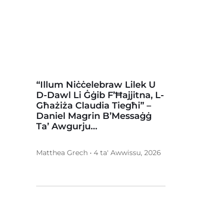
“Illum Niċċelebraw Lilek U
D-Dawl Li Ġġib F’Ħajjitna, L-
Għażiża Claudia Tiegħi” –
Daniel Magrin B’Messaġġ
Ta’ Awgurju…
Matthea Grech • 4 ta' Awwissu, 2026