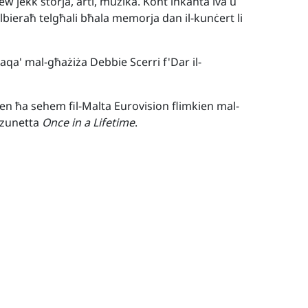
w jekk storja, arti, mużika. Kont inkanta iva u
lbieraħ telgħali bħala memorja dan il-kunċert li
ltaqa' mal-għażiża Debbie Scerri f'Dar il-
ien ħa sehem fil-Malta Eurovision flimkien mal-
anzunetta
Once in a Lifetime
.