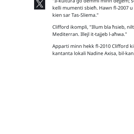
"Il-kultura ġo demmi minn dejjem; se
kelli mumenti sbieħ. Hawn fl-2007 u 
kien sar Tas-Sliema."
Clifford ikompli, "Illum bla ħsieb, ni
Mediterran. Illejl it-tajjeb l-aħwa."
Apparti minn hekk fl-2010 Clifford k
kantanta lokali Nadine Axisa, bil-k