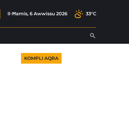
ok
gram
tok
outube
Il-Ħamis, 6 Awwissu 2026
33°C
KOMPLI AQRA