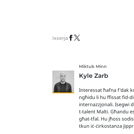
Ixxerja
Miktub Minn
Kyle Zarb
Interessat ħafna f'dak ko
ngħidu li hu ffissat fid-d
internazzjonali. Isegwi 
t-talent Malti. Għandu es
għat-tfal. Hu jħoss sodis
tkun iċ-ċirkostanza jip