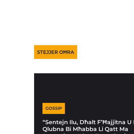
STEJJER OĦRA
GOSSIP
“Sentejn Ilu, Dħalt F’Ħajjitna U 
Qlubna Bi Mħabba Li Qatt Ma