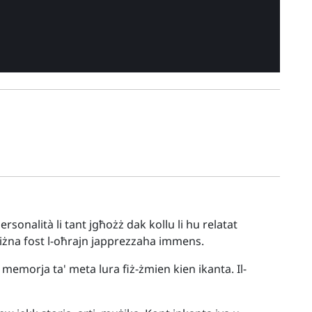
rsonalità li tant jgħożż dak kollu li hu relatat
ajjiżna fost l-oħrajn japprezzaha immens.
 memorja ta' meta lura fiż-żmien kien ikanta. Il-