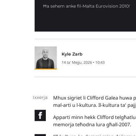
Ħa sehem anke fil-Malta Eurovision 2010!
Kyle Zarb
14 ta' Mejju, 2026 • 10:43
Ixxerja
Mhux sigriet li Clifford Galea huwa pe
mal-arti u l-kultura. Il-kultura ta' p
Apparti minn hekk Clifford telgħatlu
memorja teħodna lura għall-2007.