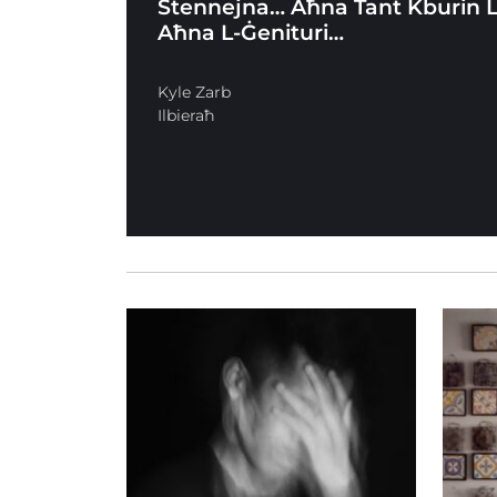
Stennejna… Aħna Tant Kburin L
Aħna L-Ġenituri…
Kyle Zarb
Ilbieraħ