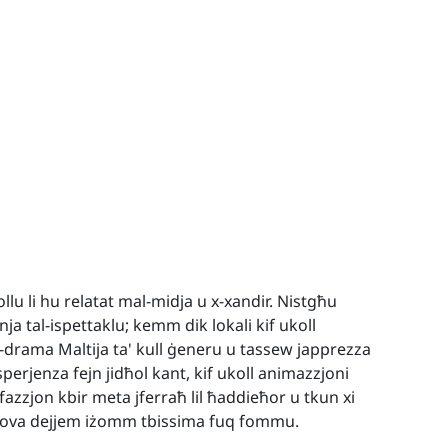
llu li hu relatat mal-midja u x-xandir. Nistgħu
inja tal-ispettaklu; kemm dik lokali kif ukoll
d-drama Maltija ta' kull ġeneru u tassew japprezza
perjenza fejn jidħol kant, kif ukoll animazzjoni
fazzjon kbir meta jferraħ lil ħaddieħor u tkun xi
prova dejjem iżomm tbissima fuq fommu.