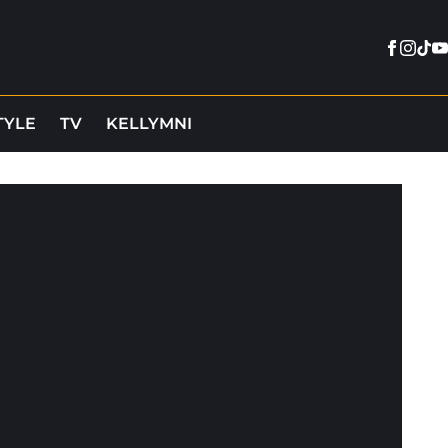
Facebo
Insta
Tik
Y
TYLE
TV
KELLYMNI