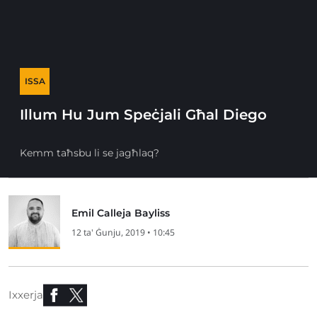
ISSA
Illum Hu Jum Speċjali Għal Diego
Kemm taħsbu li se jagħlaq?
Emil Calleja Bayliss
12 ta' Ġunju, 2019 • 10:45
Ixxerja