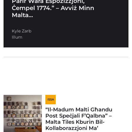
Parir Wara Espożizzjoni,
Ċempel 1774.” – Avviż Minn
Malta…
Kyle Zarb
Illum
ISSA
“Il-Madum Malti Għandu
Post Speċjali F’Qalbna” –
Malta Tiles Kburin Bil-
Kollaborazzjoni Ma’