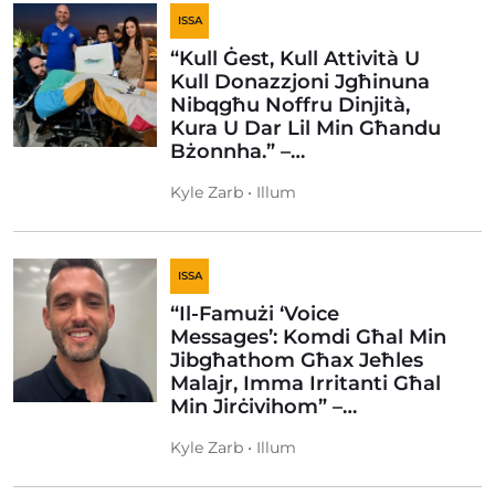
ISSA
“Kull Ġest, Kull Attività U
Kull Donazzjoni Jgħinuna
Nibqgħu Noffru Dinjità,
Kura U Dar Lil Min Għandu
Bżonnha.” –…
Kyle Zarb • Illum
ISSA
“Il-Famużi ‘Voice
Messages’: Komdi Għal Min
Jibgħathom Għax Jeħles
Malajr, Imma Irritanti Għal
Min Jirċivihom” –…
Kyle Zarb • Illum