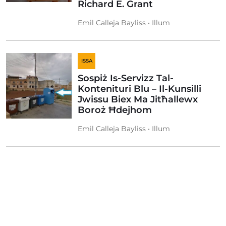
Richard E. Grant
Emil Calleja Bayliss • Illum
ISSA
Sospiż Is-Servizz Tal-
Kontenituri Blu – Il-Kunsilli
Jwissu Biex Ma Jitħallewx
Boroż Ħdejhom
Emil Calleja Bayliss • Illum