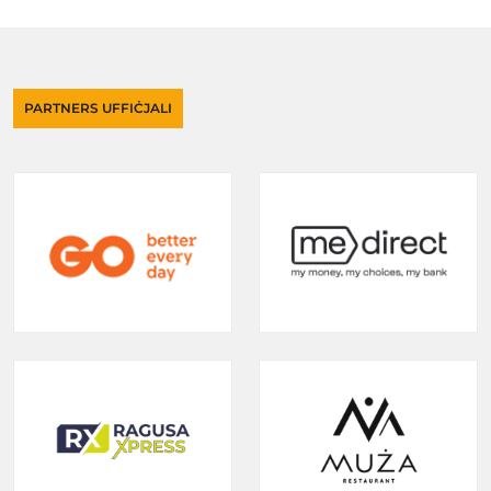
PARTNERS UFFIĊJALI