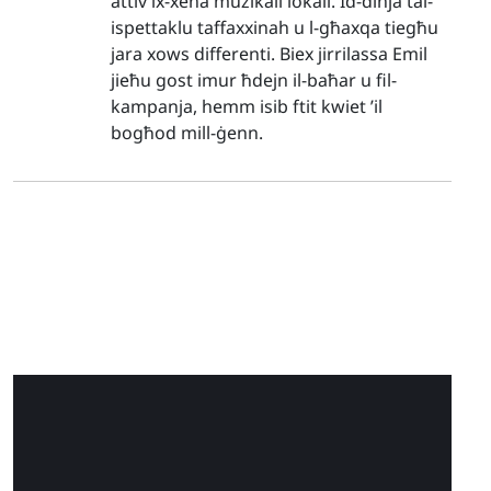
attiv ix-xena mużikali lokali. Id-dinja tal-
ispettaklu taffaxxinah u l-għaxqa tiegħu
jara xows differenti. Biex jirrilassa Emil
jieħu gost imur ħdejn il-baħar u fil-
kampanja, hemm isib ftit kwiet ’il
bogħod mill-ġenn.