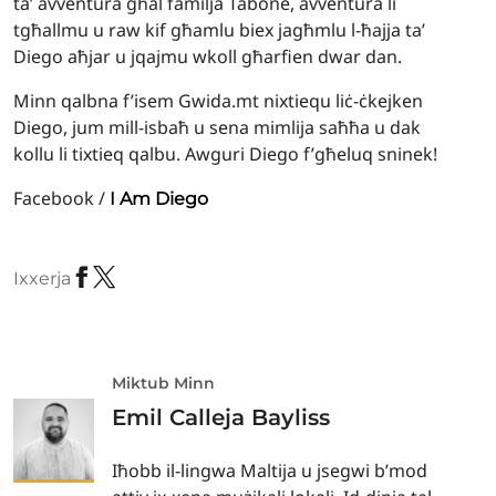
ta’ avventura għal familja Tabone, avventura li
tgħallmu u raw kif għamlu biex jagħmlu l-ħajja ta’
Diego aħjar u jqajmu wkoll għarfien dwar dan.
Minn qalbna f’isem Gwida.mt nixtiequ liċ-ċkejken
Diego, jum mill-isbaħ u sena mimlija saħħa u dak
kollu li tixtieq qalbu. Awguri Diego f’għeluq sninek!
Facebook /
I Am Diego
Ixxerja
Miktub Minn
Emil Calleja Bayliss
Iħobb il-lingwa Maltija u jsegwi b’mod