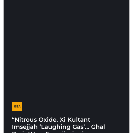
ISSA
“Nitrous Oxide, Xi Kultant
Imsejjaħ ‘Laughing Gas’… Għal