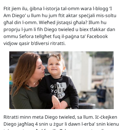
Ftit jiem ilu, ġibna l-istorja tal-omm wara l-blogg ‘I
Am Diego’ u llum hu jum ftit aktar speċjali mis-soltu
għal din l-omm. Wieħed jistaqsi għala? Illum hu
proprju l-jum li fih Diego twieled u biex tfakkar dan
ommu Sefora tellgħet fuq il-paġna ta’ Facebook
vidjow qasir b’diversi ritratti.
Ritratti minn meta Diego twieled, sa llum. Iċ-ċkejken
Diego jagħlaq 4 snin u żgur li dawn l-erba’ snin kienu