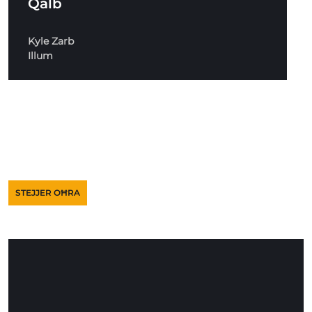
Qalb
Kyle Zarb
Illum
STEJJER OĦRA