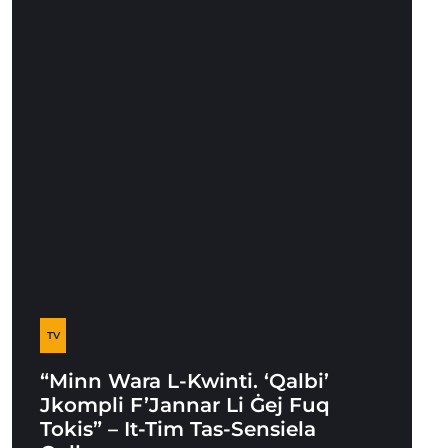
TV
“Minn Wara L-Kwinti. ‘Qalbi’
Jkompli F’Jannar Li Ġej Fuq
Tokis” – It-Tim Tas-Sensiela