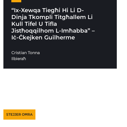
“Ix-Xewqa Tiegħi Hi Li D-
Dinja Tkompli Titgħallem Li
Kull Tifel U Tifla
Jistħoqqilhom L-Imħabba” –
Iċ-Ċkejken Guilherme
Cristian Tonna
Ilbieraħ
STEJJER OĦRA