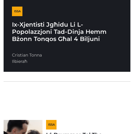
ISSA
Ix-Xjentisti Jgħidu Li L-
Popolazzjoni Tad-Dinja Hemm
Bżonn Tonqos Għal 4 Biljuni
Cristian Tonna
Ilbieraħ
ISSA