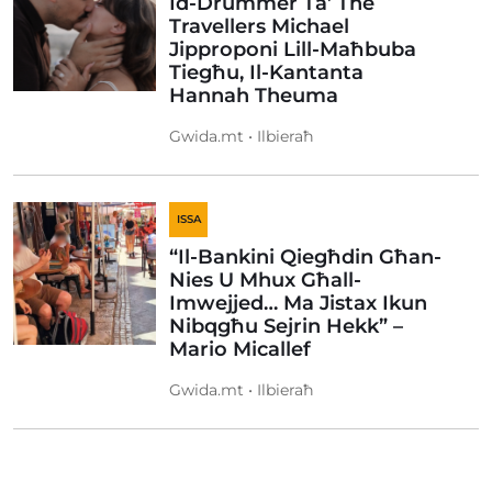
Id-Drummer Ta’ The
Travellers Michael
Jipproponi Lill-Maħbuba
Tiegħu, Il-Kantanta
Hannah Theuma
Gwida.mt • Ilbieraħ
ISSA
“Il-Bankini Qiegħdin Għan-
Nies U Mhux Għall-
Imwejjed… Ma Jistax Ikun
Nibqgħu Sejrin Hekk” –
Mario Micallef
Gwida.mt • Ilbieraħ