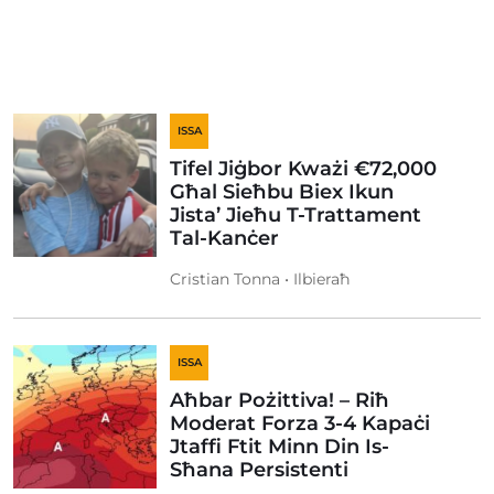
ISSA
Tifel Jiġbor Kważi €72,000
Għal Sieħbu Biex Ikun
Jista’ Jieħu T-Trattament
Tal-Kanċer
Cristian Tonna • Ilbieraħ
ISSA
Aħbar Pożittiva! – Riħ
Moderat Forza 3-4 Kapaċi
Jtaffi Ftit Minn Din Is-
Sħana Persistenti