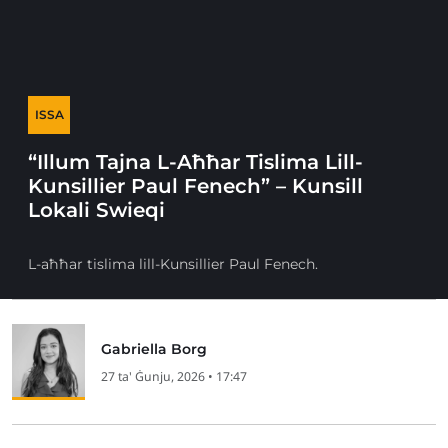
ISSA
“Illum Tajna L-Aħħar Tislima Lill-
Kunsillier Paul Fenech” – Kunsill
Lokali Swieqi
L-aħħar tislima lill-Kunsillier Paul Fenech.
Gabriella Borg
27 ta' Ġunju, 2026 • 17:47