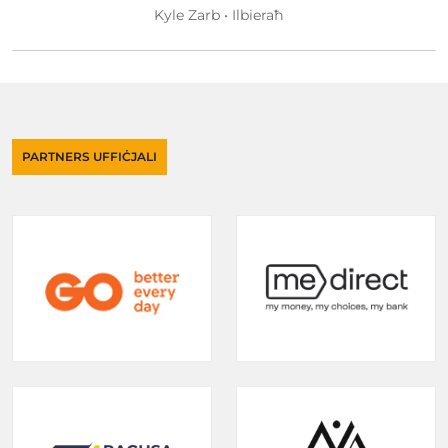
Kyle Zarb • Ilbieraħ
PARTNERS UFFIĊJALI