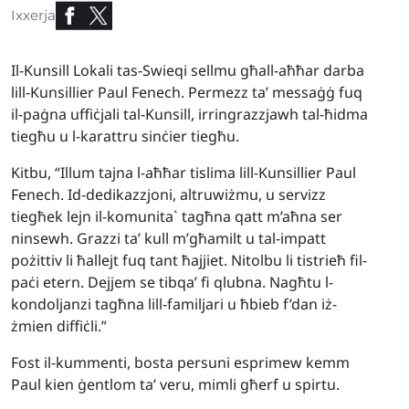
Ixxerja
Il-Kunsill Lokali tas-Swieqi sellmu għall-aħħar darba
lill-Kunsillier Paul Fenech. Permezz ta’ messaġġ fuq
il-paġna uffiċjali tal-Kunsill, irringrazzjawh tal-ħidma
tiegħu u l-karattru sinċier tiegħu.
Kitbu, “Illum tajna l-aħħar tislima lill-Kunsillier Paul
Fenech. Id-dedikazzjoni, altruwiżmu, u servizz
tiegħek lejn il-komunita` tagħna qatt m’aħna ser
ninsewh. Grazzi ta’ kull m’għamilt u tal-impatt
pożittiv li ħallejt fuq tant ħajjiet. Nitolbu li tistrieħ fil-
paċi etern. Dejjem se tibqa’ fi qlubna. Nagħtu l-
kondoljanzi tagħna lill-familjari u ħbieb f’dan iż-
żmien diffiċli.”
Fost il-kummenti, bosta persuni esprimew kemm
Paul kien ġentlom ta’ veru, mimli għerf u spirtu.