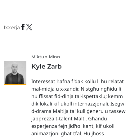
Ixxerja
Miktub Minn
Kyle Zarb
Interessat ħafna f'dak kollu li hu relatat
mal-midja u x-xandir. Nistgħu ngħidu li
hu ffissat fid-dinja tal-ispettaklu; kemm
dik lokali kif ukoll internazzjonali. Isegwi
d-drama Maltija ta' kull ġeneru u tassew
japprezza t-talent Malti. Għandu
esperjenza fejn jidħol kant, kif ukoll
animazzjoni għat-tfal. Hu jħoss