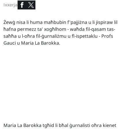
Ixxerja
Żewġ nisa li huma maħbubin f'pajjiżna u li jispiraw lil
ħafna permezz ta' xogħlhom - waħda fil-qasam tas-
saħħa u l-oħra fil-ġurnaliżmu u fl-ispettaklu - Profs
Gauci u Maria La Barokka.
Maria La Barokka tgħid li bħal ġurnalisti oħra kienet