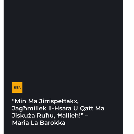
ISSA
“Min Ma Jirrispettakx,
Jagħmillek Il-Ħsara U Qatt Ma
Jiskuża Ruħu, Ħallieh!” –
Maria La Barokka