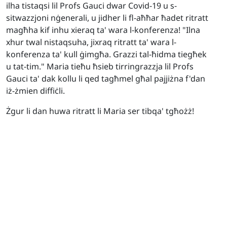
ilha tistaqsi lil Profs Gauci dwar Covid-19 u s-
sitwazzjoni nġenerali, u jidher li fl-aħħar ħadet ritratt
magħha kif inhu xieraq ta' wara l-konferenza! "
Ilna
xhur twal nistaqsuha, jixraq ritratt ta' wara l-
konferenza ta' kull ġimgħa. Grazzi tal-ħidma tiegħek
u tat-tim." Maria tieħu ħsieb tirringrazzja lil Profs
Gauci ta' dak kollu li qed tagħmel għal pajjiżna f'dan
iż-żmien diffiċli.
Żgur li dan huwa ritratt li Maria ser tibqa' tgħożż!