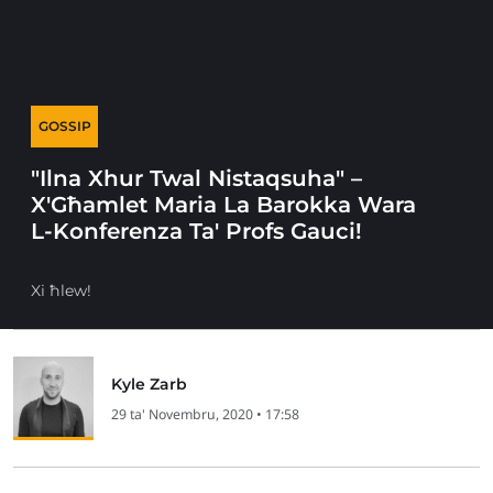
GOSSIP
"Ilna Xhur Twal Nistaqsuha" –
X'Għamlet Maria La Barokka Wara
L-Konferenza Ta' Profs Gauci!
Xi ħlew!
Kyle Zarb
29 ta' Novembru, 2020 • 17:58