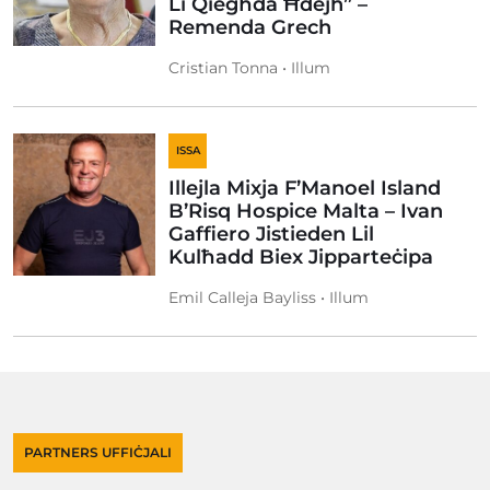
Li Qiegħda Ħdejh” –
Remenda Grech
Cristian Tonna • Illum
ISSA
Illejla Mixja F’Manoel Island
B’Risq Hospice Malta – Ivan
Gaffiero Jistieden Lil
Kulħadd Biex Jipparteċipa
Emil Calleja Bayliss • Illum
PARTNERS UFFIĊJALI