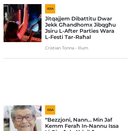
ISSA
Jitqajjem Dibattitu Dwar
Jekk Għandhomx Jibqgħu
Jsiru L-After Parties Wara
L-Festi Tar-Raħal
Cristian Tonna • Illum
ISSA
“Bezzjoni, Nann… Min Jaf
Kemm Feraħ In-Nannu Issa