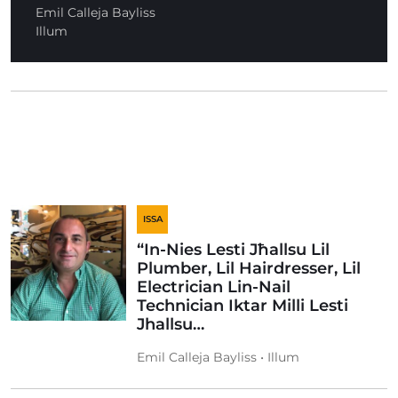
Emil Calleja Bayliss
Illum
ISSA
“In-Nies Lesti Jħallsu Lil
Plumber, Lil Hairdresser, Lil
Electrician Lin-Nail
Technician Iktar Milli Lesti
Jhallsu…
Emil Calleja Bayliss • Illum