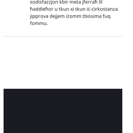
sodisfazzjon kbir meta jferraħ lil
ħaddieħor u tkun xi tkun iċ-ċirkostanza
jipprova dejjem iżomm tbissima fuq
fommu.