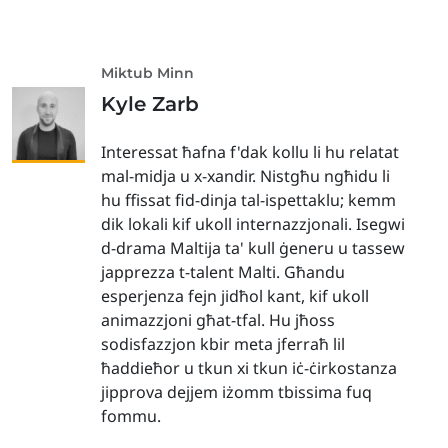
Miktub Minn
Kyle Zarb
Interessat ħafna f'dak kollu li hu relatat
mal-midja u x-xandir. Nistgħu ngħidu li
hu ffissat fid-dinja tal-ispettaklu; kemm
dik lokali kif ukoll internazzjonali. Isegwi
d-drama Maltija ta' kull ġeneru u tassew
japprezza t-talent Malti. Għandu
esperjenza fejn jidħol kant, kif ukoll
animazzjoni għat-tfal. Hu jħoss
sodisfazzjon kbir meta jferraħ lil
ħaddieħor u tkun xi tkun iċ-ċirkostanza
jipprova dejjem iżomm tbissima fuq
fommu.