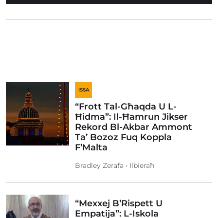
ISSA
“Frott Tal-Għaqda U L-
Ħidma”: Il-Ħamrun Jikser
Rekord Bl-Akbar Ammont
Ta’ Bozoz Fuq Koppla
F’Malta
Bradley Zerafa • Ilbieraħ
“Mexxej B’Rispett U
Empatija”: L-Iskola