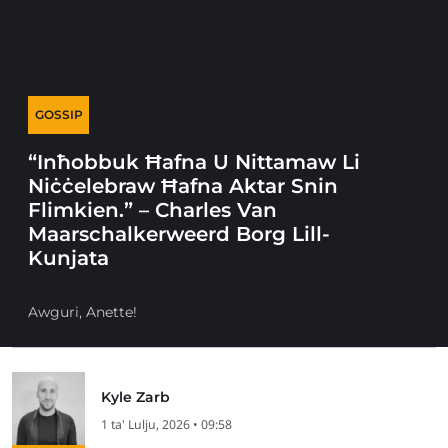
GOSSIP
“Inħobbuk Ħafna U Nittamaw Li
Niċċelebraw Ħafna Aktar Snin
Flimkien.” – Charles Van
Maarschalkerweerd Borg Lill-
Kunjata
Awguri, Anette!
Kyle Zarb
1 ta' Lulju, 2026 • 09:58