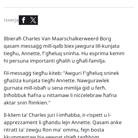
Ixxerja
Ilbieraħ Charles Van Maarschalkerweerd Borg
qasam messaġġ mill-qalb biex jawgura lill-kunjata
tiegħu, Annette, f'għeluq sninha. Hu esprima kemm
hi persuna importanti għalih u għall-familja.
Fil-messaġġ tiegħu kiteb: "Awguri f'għeluq sninek
għażiża kunjata tiegħi Annette. Nawgurawlek
ġurnata mill-isbaħ u sena mimlija ġid u ferħ.
Inħobbuk ħafna u nittamaw li niċċelebraw ħafna
aktar snin flimkien."
Il-kliem ta’ Charles juri l-imħabba, ir-rispett u l-
apprezzament li għandu lejn Annette. Qasam anke
ritratt ta' żewġu Ron ma' ommu, fejn bosta
kkummentaw bix-xewqat sbieħ tagħhom.