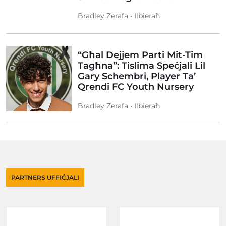
Bradley Zerafa • Ilbieraħ
“Għal Dejjem Parti Mit-Tim
Tagħna”: Tislima Speċjali Lil
Gary Schembri, Player Ta’
Qrendi FC Youth Nursery
Bradley Zerafa • Ilbieraħ
PARTNERS UFFIĊJALI