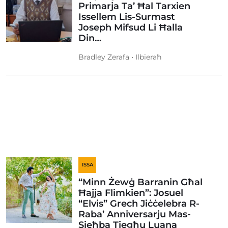
Primarja Ta’ Ħal Tarxien
Issellem Lis-Surmast
Joseph Mifsud Li Ħalla
Din…
Bradley Zerafa • Ilbieraħ
ISSA
“Minn Żewġ Barranin Għal
Ħajja Flimkien”: Josuel
“Elvis” Grech Jiċċelebra R-
Raba’ Anniversarju Mas-
Sieħba Tiegħu Luana