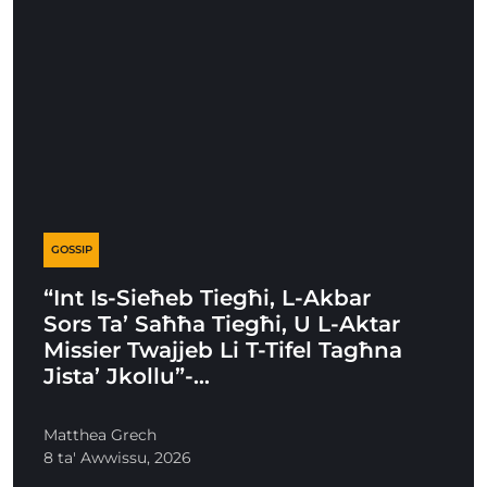
GOSSIP
“Int Is-Sieħeb Tiegħi, L-Akbar
Sors Ta’ Saħħa Tiegħi, U L-Aktar
Missier Twajjeb Li T-Tifel Tagħna
Jista’ Jkollu”-…
Matthea Grech
8 ta' Awwissu, 2026