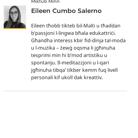
Miktub Minn
Eileen Cumbo Salerno
Eileen tħobb tikteb bil-Malti u tħaddan
b’passjoni l-lingwa bħala edukattriċi.
Għandha interess kbir fid-dinja tal-moda
u l-mużika – żewġ oqsma li jgħinuha
tesprimi min hi b’mod artistiku u
spontanju. Il-meditazzjoni u l-qari
jgħinuha tibqa’ tikber kemm fuq livell
personali kif ukoll dak kreattiv.