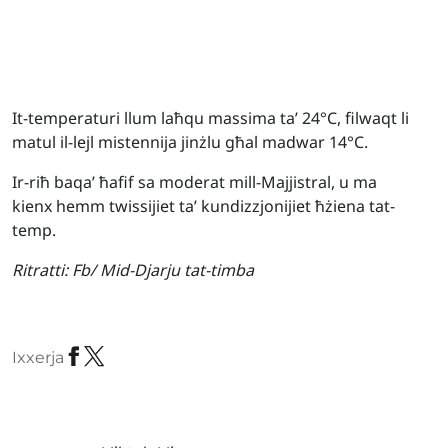
It-temperaturi llum laħqu massima ta’ 24°C, filwaqt li
matul il-lejl mistennija jinżlu għal madwar 14°C.
Ir-riħ baqa’ ħafif sa moderat mill-Majjistral, u ma
kienx hemm twissijiet ta’ kundizzjonijiet ħżiena tat-
temp.
Ritratti:
Fb/ Mid-Djarju tat-timba
Ixxerja