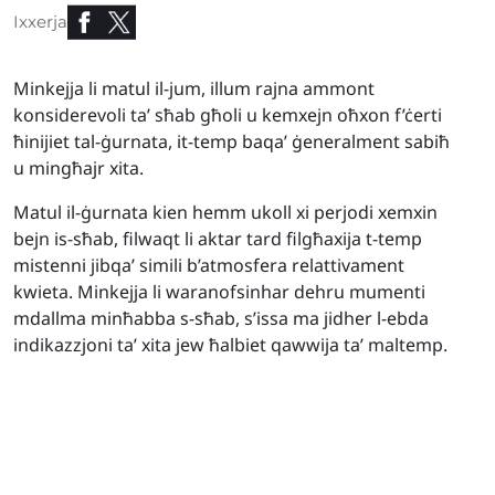
Ixxerja
Minkejja li matul il-jum, illum rajna ammont
konsiderevoli ta’ sħab għoli u kemxejn oħxon f’ċerti
ħinijiet tal-ġurnata, it-temp baqa’ ġeneralment sabiħ
u mingħajr xita.
Matul il-ġurnata kien hemm ukoll xi perjodi xemxin
bejn is-sħab, filwaqt li aktar tard filgħaxija t-temp
mistenni jibqa’ simili b’atmosfera relattivament
kwieta. Minkejja li waranofsinhar dehru mumenti
mdallma minħabba s-sħab, s’issa ma jidher l-ebda
indikazzjoni ta’ xita jew ħalbiet qawwija ta’ maltemp.