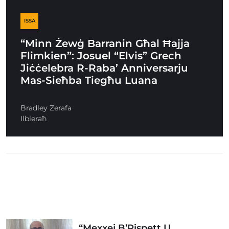
ISSA
“Minn Żewġ Barranin Għal Ħajja
Flimkien”: Josuel “Elvis” Grech
Jiċċelebra R-Raba’ Anniversarju
Mas-Sieħba Tiegħu Luana
Bradley Zerafa
Ilbieraħ
“Mexxej B’Rispett U