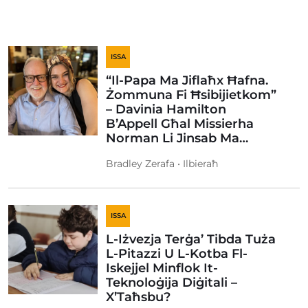
ISSA
“Il-Papa Ma Jiflaħx Ħafna.
Żommuna Fi Ħsibijietkom”
– Davinia Hamilton
B’Appell Għal Missierha
Norman Li Jinsab Ma…
Bradley Zerafa • Ilbieraħ
ISSA
L-Iżvezja Terġa’ Tibda Tuża
L-Pitazzi U L-Kotba Fl-
Iskejjel Minflok It-
Teknoloġija Diġitali –
X’Taħsbu?