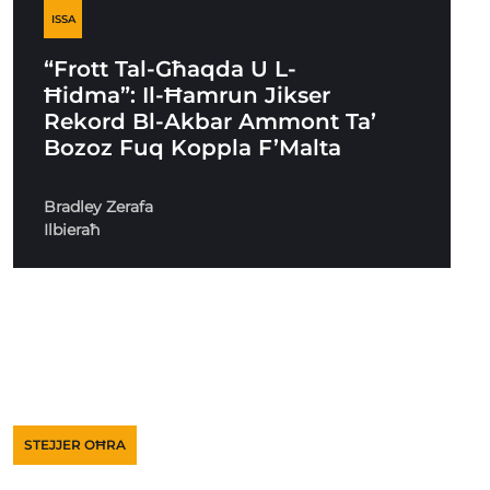
ISSA
“Frott Tal-Għaqda U L-
Ħidma”: Il-Ħamrun Jikser
Rekord Bl-Akbar Ammont Ta’
Bozoz Fuq Koppla F’Malta
Bradley Zerafa
Ilbieraħ
STEJJER OĦRA