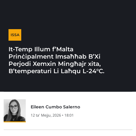
ISSA
It-Temp Illum f’Malta
Prinċipalment Imsaħħab B’Xi
Perjodi Xemxin Mingħajr xita,
B’temperaturi Li Laħqu L-24°C.
Eileen Cumbo Salerno
12 ta' Mejju, 2026 • 18:01