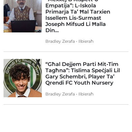
Empatija”: L-Iskola
Primarja Ta’ Ħal Tarxien
Issellem Lis-Surmast
Joseph Mifsud Li Ħalla
Din…
Bradley Zerafa • Ilbieraħ
“Għal Dejjem Parti Mit-Tim
Tagħna”: Tislima Speċjali Lil
Gary Schembri, Player Ta’
Qrendi FC Youth Nursery
Bradley Zerafa • Ilbieraħ