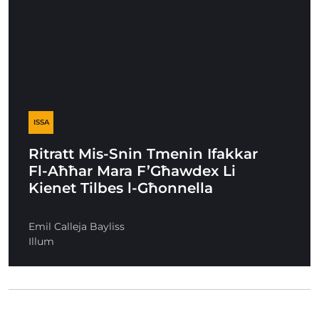
ISSA
Ritratt Mis-Snin Tmenin Ifakkar
Fl-Aħħar Mara F’Għawdex Li
Kienet Tilbes l-Għonnella
Emil Calleja Bayliss
Illum