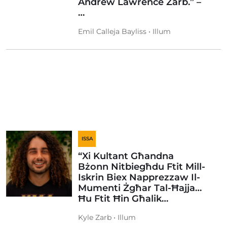
Andrew Lawrence Zarb.” –
…
Emil Calleja Bayliss • Illum
ISSA
“Xi Kultant Għandna
Bżonn Nitbiegħdu Ftit Mill-
Iskrin Biex Napprezzaw Il-
Mumenti Żgħar Tal-Ħajja…
Ħu Ftit Ħin Għalik…
Kyle Zarb • Illum