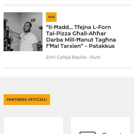
ISSA
“Il-Ħadd… Tfejna L-Forn
Tal-Pizza Għall-Aħħar
Darba Mill-Ħanut Tagħna
f’Ħal Tarxien” – Patakkus
Emil Calleja Bayliss • Illum
PARTNERS UFFIĊJALI