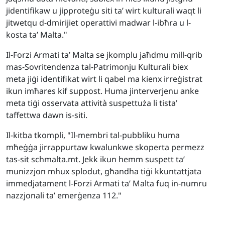
jidentifikaw u jipproteġu siti ta’ wirt kulturali waqt li
jitwetqu d-dmirijiet operattivi madwar l-ibħra u l-
kosta ta’ Malta."
Il-Forzi Armati ta’ Malta se jkomplu jaħdmu mill-qrib
mas-Sovritendenza tal-Patrimonju Kulturali biex
meta jiġi identifikat wirt li qabel ma kienx irreġistrat
ikun imħares kif suppost. Huma jinterverjenu anke
meta tiġi osservata attività suspettuża li tista’
taffettwa dawn is-siti.
Il-kitba tkompli, "Il-membri tal-pubbliku huma
mħeġġa jirrappurtaw kwalunkwe skoperta permezz
tas-sit schmalta.mt. Jekk ikun hemm suspett ta’
munizzjon mhux splodut, għandha tiġi kkuntattjata
immedjatament l-Forzi Armati ta’ Malta fuq in-numru
nazzjonali ta’ emerġenza 112."