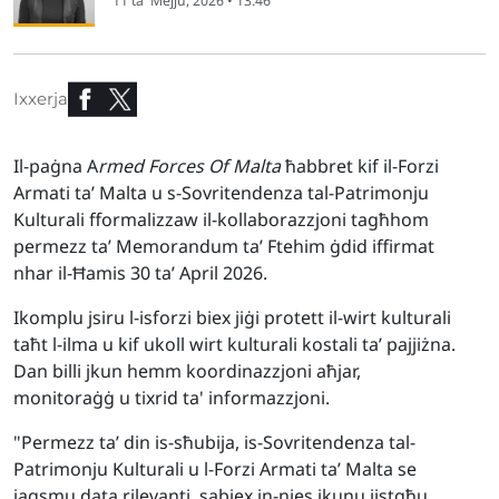
11 ta' Mejju, 2026 • 13:46
Ixxerja
Il-paġna A
rmed Forces Of Malta
ħabbret kif il-Forzi
Armati ta’ Malta u s-Sovritendenza tal-Patrimonju
Kulturali fformalizzaw il-kollaborazzjoni tagħhom
permezz ta’ Memorandum ta’ Ftehim ġdid iffirmat
nhar il-Ħamis 30 ta’ April 2026.
Ikomplu jsiru l-isforzi biex jiġi protett il-wirt kulturali
taħt l-ilma u kif ukoll wirt kulturali kostali ta’ pajjiżna.
Dan billi jkun hemm koordinazzjoni aħjar,
monitoraġġ u tixrid ta' informazzjoni.
"Permezz ta’ din is-sħubija, is-Sovritendenza tal-
Patrimonju Kulturali u l-Forzi Armati ta’ Malta se
jaqsmu data rilevanti, sabiex in-nies ikunu jistgħu