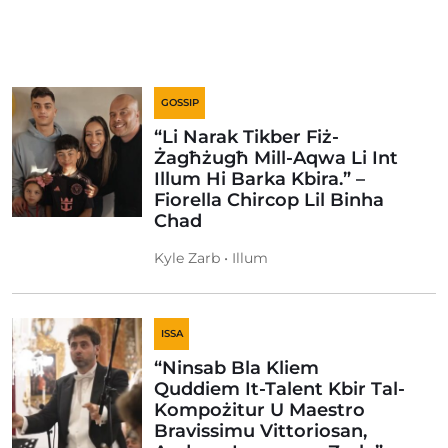
GOSSIP
“Li Narak Tikber Fiż-
Żagħżugħ Mill-Aqwa Li Int
Illum Hi Barka Kbira.” –
Fiorella Chircop Lil Binha
Chad
Kyle Zarb • Illum
ISSA
“Ninsab Bla Kliem
Quddiem It-Talent Kbir Tal-
Kompożitur U Maestro
Bravissimu Vittoriosan,