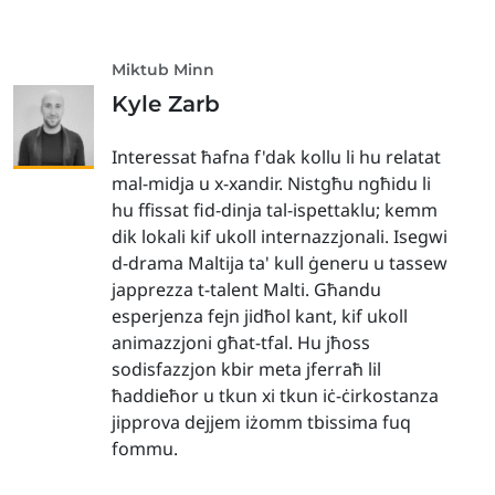
Miktub Minn
Kyle Zarb
Interessat ħafna f'dak kollu li hu relatat
mal-midja u x-xandir. Nistgħu ngħidu li
hu ffissat fid-dinja tal-ispettaklu; kemm
dik lokali kif ukoll internazzjonali. Isegwi
d-drama Maltija ta' kull ġeneru u tassew
japprezza t-talent Malti. Għandu
esperjenza fejn jidħol kant, kif ukoll
animazzjoni għat-tfal. Hu jħoss
sodisfazzjon kbir meta jferraħ lil
ħaddieħor u tkun xi tkun iċ-ċirkostanza
jipprova dejjem iżomm tbissima fuq
fommu.