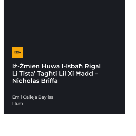
ISSA
Iż-Żmien Huwa l-Isbaħ Rigal
Li Tista’ Tagħti Lil Xi Ħadd –
Nicholas Briffa
Emil Calleja Bayliss
Illum