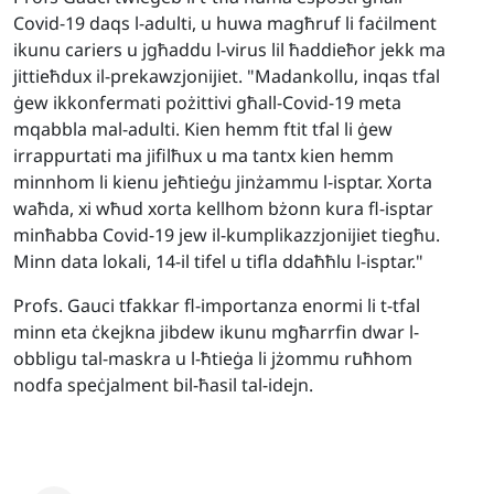
Covid-19 daqs l-adulti, u huwa magħruf li faċilment
ikunu cariers u jgħaddu l-virus lil ħaddieħor jekk ma
jittieħdux il-prekawzjonijiet. "Madankollu, inqas tfal
ġew ikkonfermati pożittivi għall-Covid-19 meta
mqabbla mal-adulti. Kien hemm ftit tfal li ġew
irrappurtati ma jifilħux u ma tantx kien hemm
minnhom li kienu jeħtieġu jinżammu l-isptar. Xorta
waħda, xi wħud xorta kellhom bżonn kura fl-isptar
minħabba Covid-19 jew il-kumplikazzjonijiet tiegħu.
Minn data lokali, 14-il tifel u tifla ddaħħlu l-isptar."
Profs. Gauci tfakkar fl-importanza enormi li t-tfal
minn eta ċkejkna jibdew ikunu mgħarrfin dwar l-
obbligu tal-maskra u l-ħtieġa li jżommu ruħhom
nodfa speċjalment bil-ħasil tal-idejn.