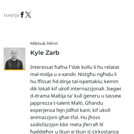
Ixxerja
Miktub Minn
Kyle Zarb
Interessat ħafna f'dak kollu li hu relatat
mal-midja u x-xandir. Nistgħu ngħidu li
hu ffissat fid-dinja tal-ispettaklu; kemm
dik lokali kif ukoll internazzjonali. Isegwi
d-drama Maltija ta' kull ġeneru u tassew
japprezza t-talent Malti. Għandu
esperjenza fejn jidħol kant, kif ukoll
animazzjoni għat-tfal. Hu jħoss
sodisfazzjon kbir meta jferraħ lil
ħaddieħor u tkun xi tkun iċ-ċirkostanza