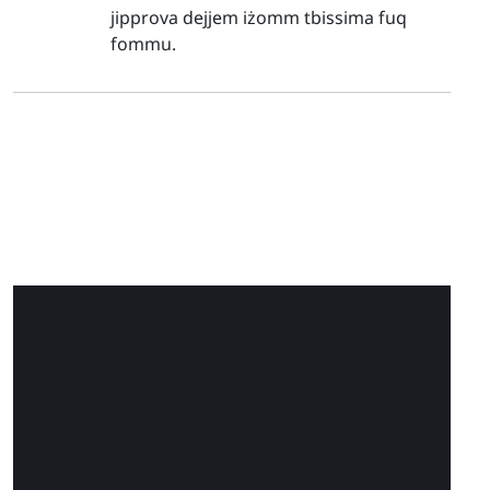
jipprova dejjem iżomm tbissima fuq
fommu.