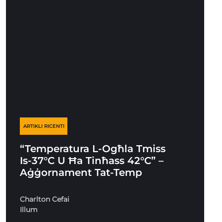
ARTIKLI RICENTI
“Temperatura L-Ogħla Tmiss
Is-37°C U Ħa Tinħass 42°C” –
Aġġornament Tat-Temp
Charlton Cefai
Illum