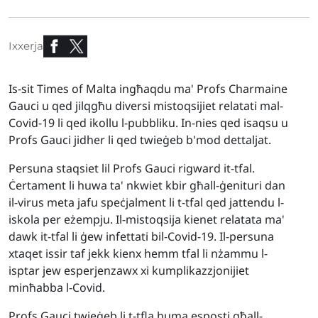
Ixxerja
Is-sit Times of Malta ingħaqdu ma' Profs Charmaine
Gauci u qed jilqgħu diversi mistoqsijiet relatati mal-
Covid-19 li qed ikollu l-pubbliku. In-nies qed isaqsu u
Profs Gauci jidher li qed twieġeb b'mod dettaljat.
Persuna staqsiet lil Profs Gauci rigward it-tfal.
Ċertament li huwa ta' nkwiet kbir għall-ġenituri dan
il-virus meta jafu speċjalment li t-tfal qed jattendu l-
iskola per eżempju. Il-mistoqsija kienet relatata ma'
dawk it-tfal li ġew infettati bil-Covid-19. Il-persuna
xtaqet issir taf jekk kienx hemm tfal li nżammu l-
isptar jew esperjenzawx xi kumplikazzjonijiet
minħabba l-Covid.
Profs Gauci twieġeb li t-tfla huma esposti għall-