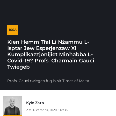
ISSA
Kien Hemm Tfal Li Nżammu L-
Isptar Jew Esperjenzaw Xi
Kumplikazzjonijiet Minħabba L-
Covid-19? Profs. Charmain Gauci
Twieġeb
Profs. Gauci twieġeb fuq is-sit Times of Malta
Kyle Zarb
2 ta' Diċembru, 2020 • 18:36