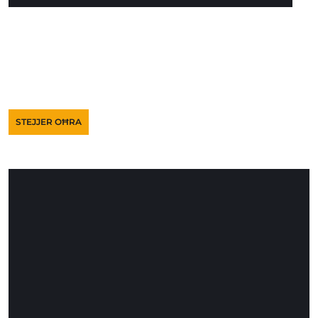
STEJJER OĦRA