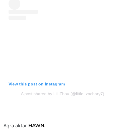
View this post on Instagram
A post shared by Lili Zhou (@little_zachary7)
Aqra aktar
.
HAWN