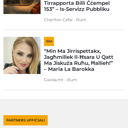
Tirrapporta Billi Ċċempel
153” – Is-Servizz Pubbliku
Charlton Cefai • Illum
ISSA
“Min Ma Jirrispettakx,
Jagħmillek Il-Ħsara U Qatt
Ma Jiskuża Ruħu, Ħallieh!”
– Maria La Barokka
Gwida.mt • Illum
PARTNERS UFFIĊJALI