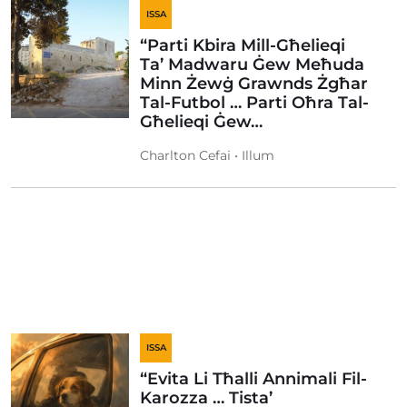
ISSA
“Parti Kbira Mill-Għelieqi
Ta’ Madwaru Ġew Meħuda
Minn Żewġ Grawnds Żgħar
Tal-Futbol … Parti Oħra Tal-
Għelieqi Ġew…
Charlton Cefai • Illum
ISSA
“Evita Li Tħalli Annimali Fil-
Karozza … Tista’