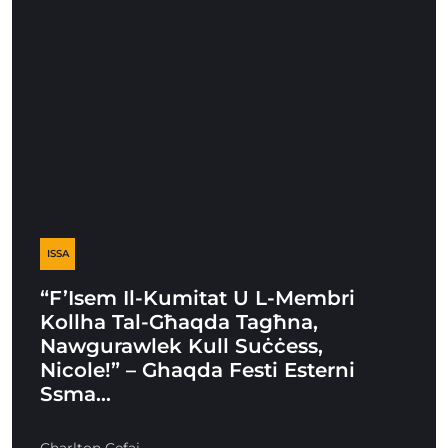
ISSA
“F’Isem Il-Kumitat U L-Membri
Kollha Tal-Għaqda Tagħna,
Nawgurawlek Kull Suċċess,
Nicole!” – Ghaqda Festi Esterni
Ssma…