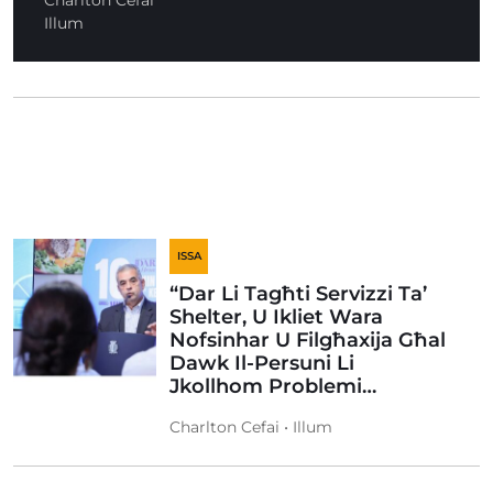
Charlton Cefai
Illum
ISSA
“Dar Li Tagħti Servizzi Ta’
Shelter, U Ikliet Wara
Nofsinhar U Filgħaxija Għal
Dawk Il-Persuni Li
Jkollhom Problemi…
Charlton Cefai • Illum