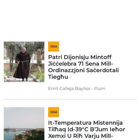
ISSA
Patri Dijonisju Mintoff
Jiċċelebra 71 Sena Mill-
Ordinazzjoni Saċerdotali
Tiegħu
Emil Calleja Bayliss • Illum
ISSA
It-Temperatura Mistennija
Tilħaq Id-39°C B’Jum Ieħor
Xemxi U Riħ Varju Mill-