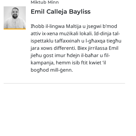
Miktub Minn
Emil Calleja Bayliss
Iħobb il-lingwa Maltija u jsegwi b’mod
attiv ix-xena mużikali lokali. Id-dinja tal-
ispettaklu taffaxxinah u l-għaxqa tiegħu
jara xows differenti. Biex jirrilassa Emil
jieħu gost imur ħdejn il-baħar u fil-
kampanja, hemm isib ftit kwiet ’il
bogħod mill-ġenn.