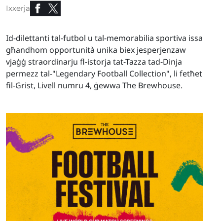
Ixxerja
Id-dilettanti tal-futbol u tal-memorabilia sportiva issa
għandhom opportunità unika biex jesperjenzaw
vjaġġ straordinarju fl-istorja tat-Tazza tad-Dinja
permezz tal-"Legendary Football Collection", li fetħet
fil-Grist, Livell numru 4, ġewwa The Brewhouse.