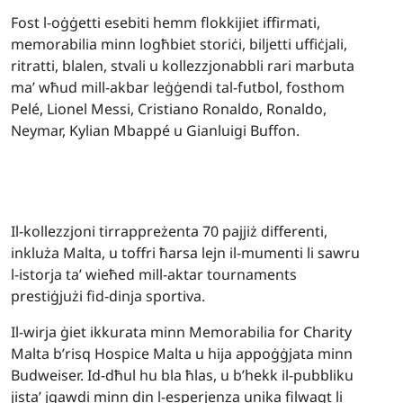
Fost l-oġġetti esebiti hemm flokkijiet iffirmati,
memorabilia minn logħbiet storiċi, biljetti uffiċjali,
ritratti, blalen, stvali u kollezzjonabbli rari marbuta
ma’ wħud mill-akbar leġġendi tal-futbol, fosthom
Pelé, Lionel Messi, Cristiano Ronaldo, Ronaldo,
Neymar, Kylian Mbappé u Gianluigi Buffon.
Il-kollezzjoni tirrappreżenta 70 pajjiż differenti,
inkluża Malta, u toffri ħarsa lejn il-mumenti li sawru
l-istorja ta’ wieħed mill-aktar tournaments
prestiġjużi fid-dinja sportiva.
Il-wirja ġiet ikkurata minn Memorabilia for Charity
Malta b’risq Hospice Malta u hija appoġġjata minn
Budweiser. Id-dħul hu bla ħlas, u b’hekk il-pubbliku
jista’ jgawdi minn din l-esperjenza unika filwaqt li