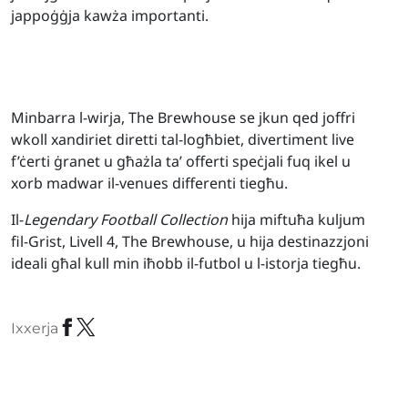
jappoġġja kawża importanti.
Minbarra l-wirja, The Brewhouse se jkun qed joffri
wkoll xandiriet diretti tal-logħbiet, divertiment live
f’ċerti ġranet u għażla ta’ offerti speċjali fuq ikel u
xorb madwar il-venues differenti tiegħu.
Il-
Legendary Football Collection
hija miftuħa kuljum
fil-Grist, Livell 4, The Brewhouse, u hija destinazzjoni
ideali għal kull min iħobb il-futbol u l-istorja tiegħu.
Ixxerja