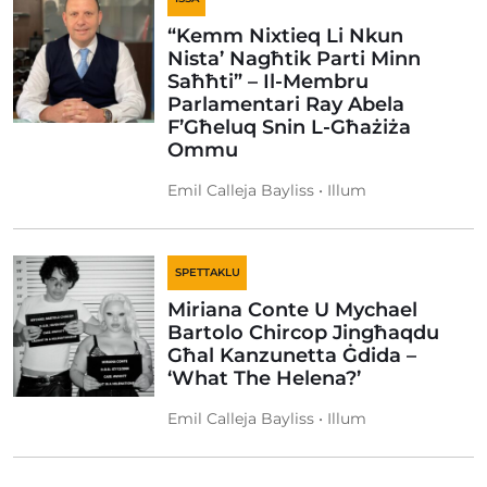
“Kemm Nixtieq Li Nkun
Nista’ Nagħtik Parti Minn
Saħħti” – Il-Membru
Parlamentari Ray Abela
F’Għeluq Snin L-Għażiża
Ommu
Emil Calleja Bayliss • Illum
SPETTAKLU
Miriana Conte U Mychael
Bartolo Chircop Jingħaqdu
Għal Kanzunetta Ġdida –
‘What The Helena?’
Emil Calleja Bayliss • Illum