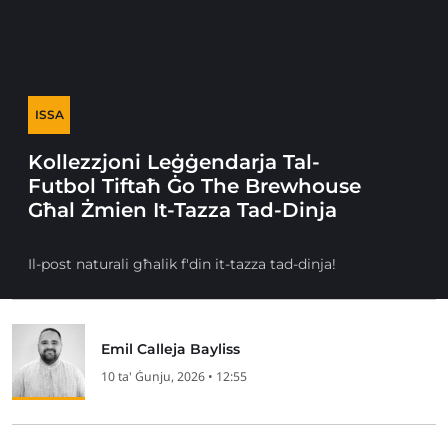
ISSA
Kollezzjoni Leġġendarja Tal-
Futbol Tiftaħ Ġo The Brewhouse
Għal Żmien It-Tazza Tad-Dinja
Il-post naturali għalik f'din it-tazza tad-dinja!
Emil Calleja Bayliss
10 ta' Ġunju, 2026 • 12:55