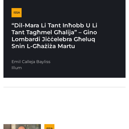
ISSA
“Dil-Mara Li Tant Inħobb U Li
Tant Tagħmel Għalija” – Gino
Lombardi Jiċċelebra Għeluq
Snin L-Għażiża Martu
Emil Calleja Bayliss
Illum
ISSA