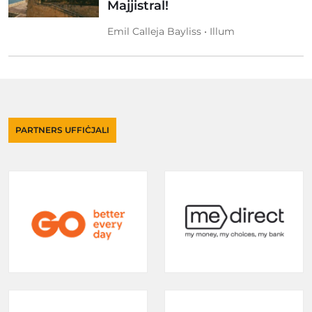
Majjistral!
Emil Calleja Bayliss • Illum
PARTNERS UFFIĊJALI