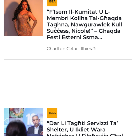
ISSA
“F’Isem Il-Kumitat U L-
Membri Kollha Tal-Għaqda
Tagħna, Nawgurawlek Kull
Suċċess, Nicole!” – Ghaqda
Festi Esterni Ssma…
Charlton Cefai • Ilbieraħ
ISSA
“Dar Li Tagħti Servizzi Ta’
Shelter, U Ikliet Wara