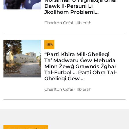
Nofsinhar U Filgħaxija Għal
Dawk Il-Persuni Li
Jkollhom Problemi…
Charlton Cefai • Ilbieraħ
ISSA
“Parti Kbira Mill-Għelieqi
Ta’ Madwaru Ġew Meħuda
Minn Żewġ Grawnds Żgħar
Tal-Futbol … Parti Oħra Tal-
Għelieqi Ġew…
Charlton Cefai • Ilbieraħ