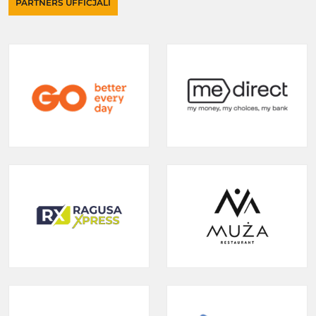
PARTNERS UFFIĊJALI