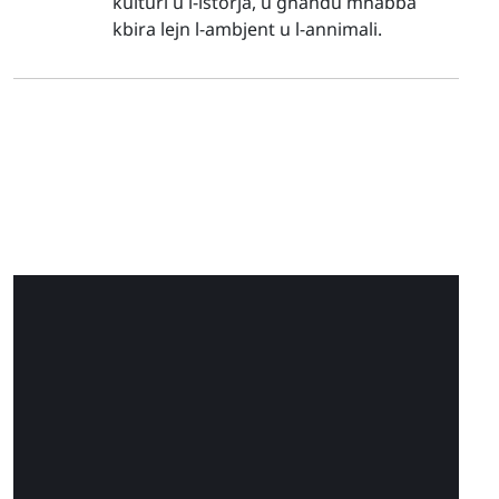
kulturi u l-istorja, u għandu mħabba
kbira lejn l-ambjent u l-annimali.