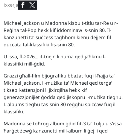
Ixxerja
Michael Jackson u Madonna kisbu t-titlu tar-Re u r-
Reġina tal-Pop hekk kif iddominaw is-snin 80. Il-
kanzunetti ta’ suċċess tagħhom kienu dejjem fil-
quċċata tal-klassifiki fis-snin 80.
U issa, fl-2026... it-tnejn li huma qed jaħkmu l-
klassifiki mill-ġdid.
Grazzi għall-film bijografiku bbażat fuq il-ħajja ta’
Michael Jackson, il-mużika ta’ Michael qed terġa’
tikseb l-attenzjoni li jixirqilha hekk kif
ġenerazzjonijiet ġodda qed jiskopru l-mużika tiegħu.
L-albums tiegħu tas-snin 80 reġgħu spiċċaw fuq il-
klassifiki.
Madonna se toħroġ album ġdid fit-3 ta’ Lulju u s’issa
ħarġet żewġ kanzunetti mill-album li ġej li qed