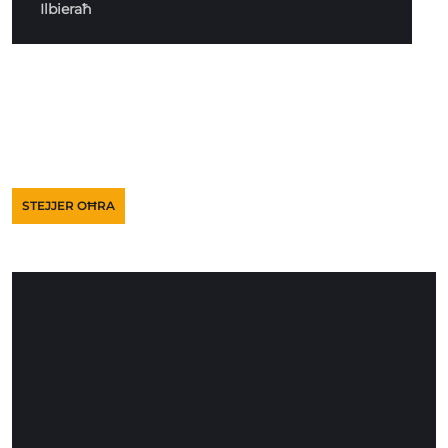
Ilbieraħ
STEJJER OĦRA