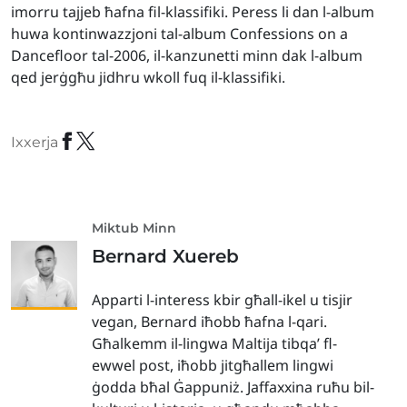
imorru tajjeb ħafna fil-klassifiki. Peress li dan l-album
huwa kontinwazzjoni tal-album Confessions on a
Dancefloor tal-2006, il-kanzunetti minn dak l-album
qed jerġgħu jidhru wkoll fuq il-klassifiki.
Ixxerja
Miktub Minn
Bernard Xuereb
Apparti l-interess kbir għall-ikel u tisjir
vegan, Bernard iħobb ħafna l-qari.
Għalkemm il-lingwa Maltija tibqa’ fl-
ewwel post, iħobb jitgħallem lingwi
ġodda bħal Ġappuniż. Jaffaxxina ruħu bil-