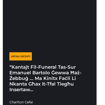
ARTIKLI RICENTI
“Kantajt Fil-Funeral Tas-Sur
Emanuel Bartolo Ġewwa Ħaż-
Żebbuġ … Ma Kinitx Faċli Li
Nkanta Għax It-Tfal Tiegħu
Insertaw…
Charlton Cefai