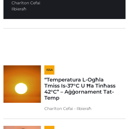
Charlton Cefai
Ilbieraħ
ISSA
“Temperatura L-Ogħla
Tmiss Is-37°C U Ħa Tinħass
42°C” – Aġġornament Tat-
Temp
Charlton Cefai • Ilbieraħ