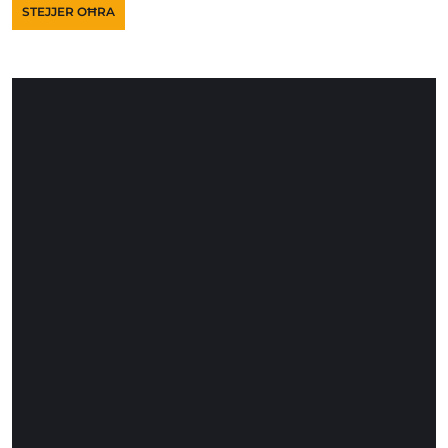
STEJJER OĦRA