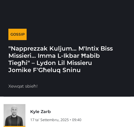
GOSSIP
"Napprezzak Kuljum… M'Intix Biss
Missieri… Imma L-Ikbar Ħabib
Tiegħi" – Lydon Lil Missieru
Jomike F'Għeluq Sninu
Xewqat sbieħ!
Kyle Zarb
17 ta' Settembru, 2025 • 09:40