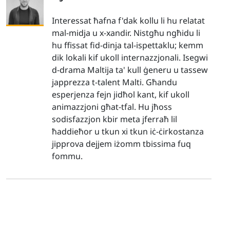
Interessat ħafna f'dak kollu li hu relatat
mal-midja u x-xandir. Nistgħu ngħidu li
hu ffissat fid-dinja tal-ispettaklu; kemm
dik lokali kif ukoll internazzjonali. Isegwi
d-drama Maltija ta' kull ġeneru u tassew
japprezza t-talent Malti. Għandu
esperjenza fejn jidħol kant, kif ukoll
animazzjoni għat-tfal. Hu jħoss
sodisfazzjon kbir meta jferraħ lil
ħaddieħor u tkun xi tkun iċ-ċirkostanza
jipprova dejjem iżomm tbissima fuq
fommu.