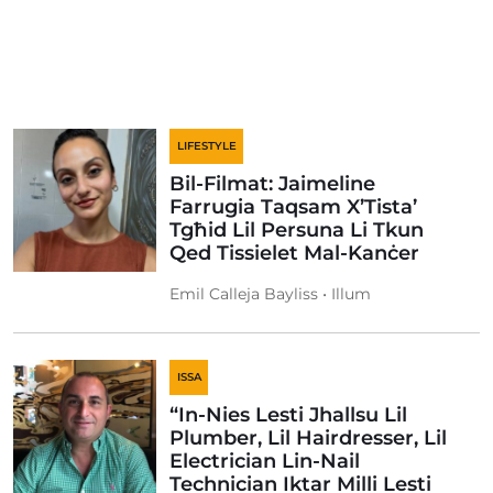
LIFESTYLE
Bil-Filmat: Jaimeline
Farrugia Taqsam X’Tista’
Tgħid Lil Persuna Li Tkun
Qed Tissielet Mal-Kanċer
Emil Calleja Bayliss • Illum
ISSA
“In-Nies Lesti Jhallsu Lil
Plumber, Lil Hairdresser, Lil
Electrician Lin-Nail
Technician Iktar Milli Lesti