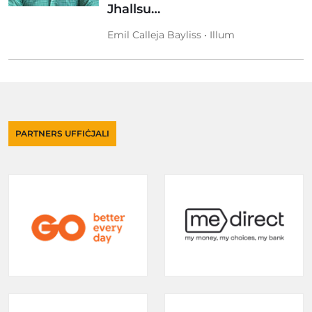
Jhallsu…
Emil Calleja Bayliss • Illum
PARTNERS UFFIĊJALI