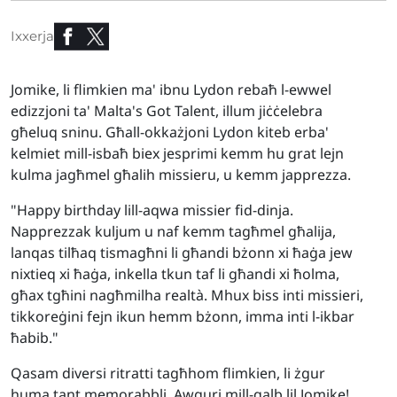
Ixxerja
Jomike, li flimkien ma' ibnu Lydon rebaħ l-ewwel
edizzjoni ta' Malta's Got Talent, illum jiċċelebra
għeluq sninu. Għall-okkażjoni Lydon kiteb erba'
kelmiet mill-isbaħ biex jesprimi kemm hu grat lejn
kulma jagħmel għalih missieru, u kemm japprezza.
"Happy birthday lill-aqwa missier fid-dinja.
Napprezzak kuljum u naf kemm tagħmel għalija,
lanqas tilħaq tismagħni li għandi bżonn xi ħaġa jew
nixtieq xi ħaġa, inkella tkun taf li għandi xi ħolma,
għax tgħini nagħmilha realtà. Mhux biss inti missieri,
tikkoreġini fejn ikun hemm bżonn, imma inti l-ikbar
ħabib."
Qasam diversi ritratti tagħhom flimkien, li żgur
huma tant memorabbli. Awguri mill-qalb lil Jomike!