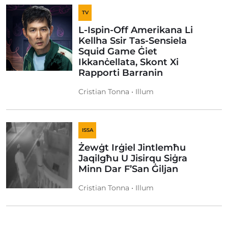
TV
L-Ispin-Off Amerikana Li
Kellha Ssir Tas-Sensiela
Squid Game Ġiet
Ikkanċellata, Skont Xi
Rapporti Barranin
Cristian Tonna • Illum
ISSA
Żewġt Irġiel Jintlemħu
Jaqilgħu U Jisirqu Siġra
Minn Dar F’San Ġiljan
Cristian Tonna • Illum