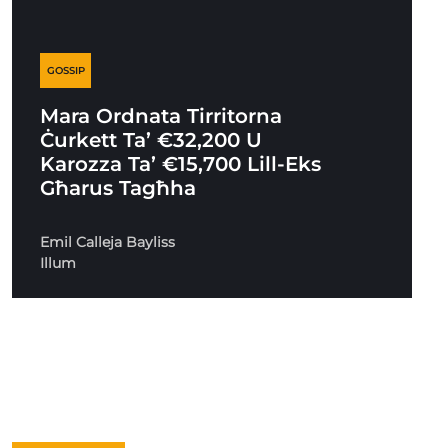
GOSSIP
Mara Ordnata Tirritorna
Ċurkett Ta’ €32,200 U
Karozza Ta’ €15,700 Lill-Eks
Għarus Tagħha
Emil Calleja Bayliss
Illum