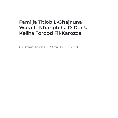
Familja Titlob L-Għajnuna
Wara Li Nħarqitilha D-Dar U
Kellha Torqod Fil-Karozza
Cristian Tonna • 29 ta' Lulju, 2026