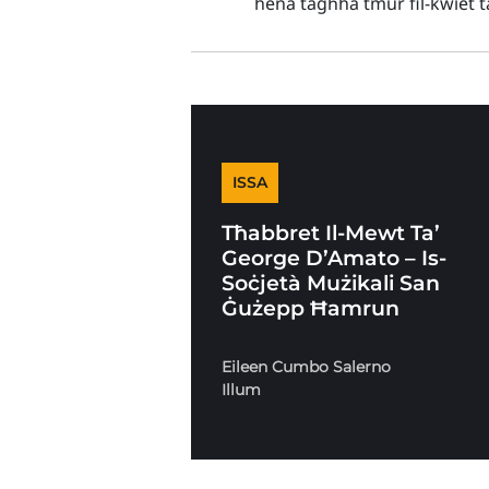
hena tagħha tmur fil-kwiet t
ISSA
Tħabbret Il-Mewt Ta’
George D’Amato – Is-
Soċjetà Mużikali San
Ġużepp Ħamrun
Eileen Cumbo Salerno
Illum