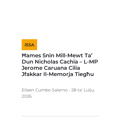
ISSA
Ħames Snin Mill-Mewt Ta’
Dun Nicholas Cachia – L-MP
Jerome Caruana Cilia
Jfakkar Il-Memorja Tiegħu
Eileen Cumbo Salerno • 28 ta' Lulju,
2026