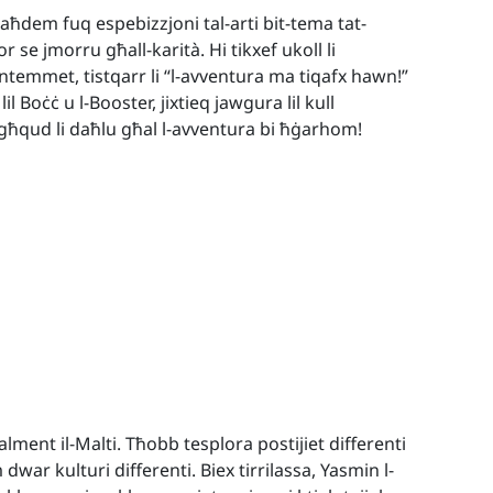
 taħdem fuq espebizzjoni tal-arti bit-tema tat-
bor se jmorru għall-karità. Hi tikxef ukoll li
ntemmet, tistqarr li “l-avventura ma tiqafx hawn!”
il Boċċ u l-Booster, jixtieq jawgura lil kull
għqud li daħlu għal l-avventura bi ħġarhom!
alment il-Malti. Tħobb tesplora postijiet differenti
war kulturi differenti. Biex tirrilassa, Yasmin l-