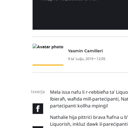
Yasmin Camilleri
9 ta' Lulju, 2019 • 12:05
Ixxerja
Mela issa nafu li r-rebbieħa ta’ Liq
lbieraħ, waħda mill-parteċipanti, Natha
parteċipanti kollha mpinġi!
Nathalie hija pittriċi brava ħafna u b
Liquorish, inkluż dawk il-pareċipant