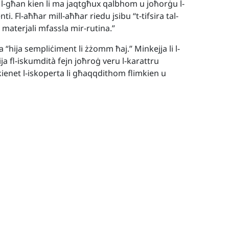
 li l-għan kien li ma jaqtgħux qalbhom u joħorġu l-
ti. Fl-aħħar mill-aħħar riedu jsibu “t-tifsira tal-
materjali mfassla mir-rutina.”
jja “hija sempliċiment li żżomm ħaj.” Minkejja li l-
ja fl-iskumdità fejn joħroġ veru l-karattru
ienet l-iskoperta li għaqqdithom flimkien u