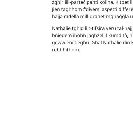
żgħir lill-parteċipanti kollha. Kitbet
Jien tagħhom f’diversi aspetti differen
ħajja mdella mill-ġranet mgħaġġla u 
Nathalie tgħid li t-tifsira veru tal-ħa
bniedem iħobb jagħżel il-kumdità, hi
ġewwieni tiegħu. Għal Nathalie din k
rebbħithom.