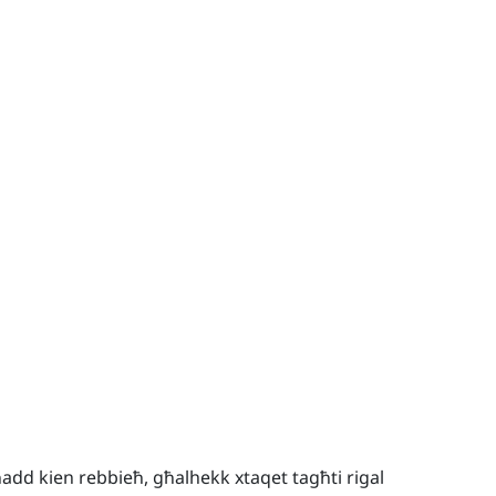
lħadd kien rebbieħ, għalhekk xtaqet tagħti rigal