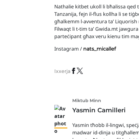
Nathalie kitbet ukoll li bħalissa qed
Tanzanija, fejn il-flus kollha li se tiġ
għalkemm l-avventura ta’ Liquorish 
Filwaqt li t-tim ta’ Gwida.mt jawgura l
parteċipant għax veru kienu tim ma
Instagram /
nats_micallef
Ixxerja
Miktub Minn
Yasmin Camilleri
Yasmin tħobb il-lingwi, speċj
madwar id-dinja u titgħallem d