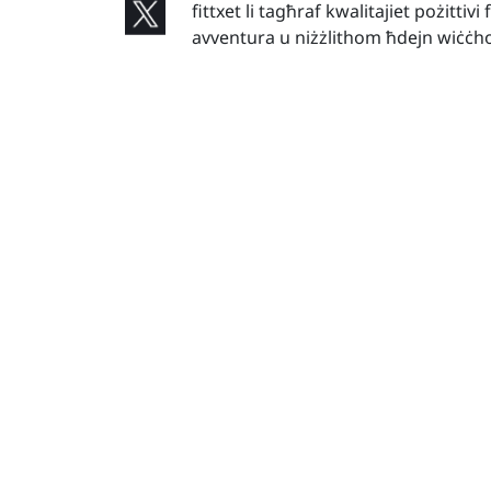
fittxet li tagħraf kwalitajiet pożittivi 
avventura u niżżlithom ħdejn wiċċh