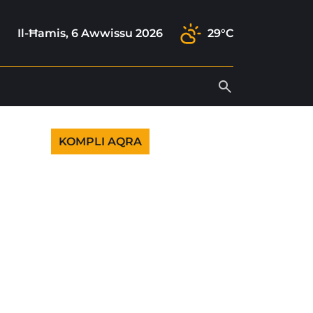
ok
gram
ok
outube
Il-Ħamis, 6 Awwissu 2026
29°C
KOMPLI AQRA