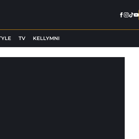
Facebo
Insta
Tikt
Y
TYLE
TV
KELLYMNI