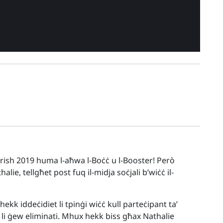
uorish 2019 huma l-aħwa l-Boċċ u l-Booster! Però
lie, tellgħet post fuq il-midja soċjali b’wiċċ il-
’hekk iddeċidiet li tpinġi wiċċ kull parteċipant ta’
i li ġew eliminati. Mhux hekk biss għax Nathalie