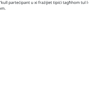
f’kull parteċipant u xi frażijiet tipiċi tagħhom tul l-
om.