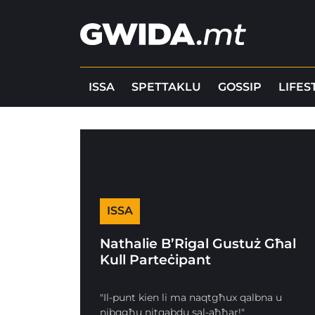
ISSA
SPETTAKLU
GOSSIP
LIFES
ISSA
Nathalie B’Rigal Gustuż Għal
Kull Parteċipant
"Il-punt kien li ma naqtgħux qalbna u
nibqgħu nitqabdu sal-aħħar!"