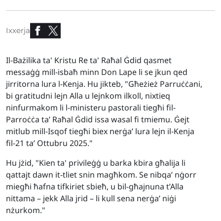
Ixxerja
Il-Bażilika ta' Kristu Re ta' Raħal Ġdid qasmet
messaġġ mill-isbaħ minn Don Lape li se jkun qed
jirritorna lura l-Kenja. Hu jikteb, "Għeżież Parruċċani,
bi gratitudni lejn Alla u lejnkom ilkoll, nixtieq
ninfurmakom li l-ministeru pastorali tiegħi fil-
Parroċċa ta’ Raħal Ġdid issa wasal fi tmiemu. Ġejt
mitlub mill-Isqof tiegħi biex nerġa’ lura lejn il-Kenja
fil-21 ta’ Ottubru 2025."
Hu jżid, "Kien ta' privileġġ u barka kbira għalija li
qattajt dawn it-tliet snin magħkom. Se nibqa’ nġorr
miegħi ħafna tifkiriet sbieħ, u bil-għajnuna t’Alla
nittama – jekk Alla jrid – li kull sena nerġa’ niġi
nżurkom."