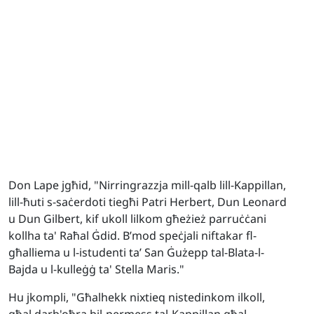
Don Lape jgħid, "Nirringrazzja mill-qalb lill-Kappillan,
lill-ħuti s-saċerdoti tiegħi Patri Herbert, Dun Leonard
u Dun Gilbert, kif ukoll lilkom għeżież parruċċani
kollha ta' Raħal Ġdid. B’mod speċjali niftakar fl-
għalliema u l-istudenti ta’ San Ġużepp tal-Blata-l-
Bajda u l-kulleġġ ta' Stella Maris."
Hu jkompli, "Għalhekk nixtieq nistedinkom ilkoll,