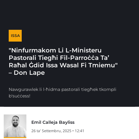
ISSA
"Ninfurmakom Li L-Ministeru
Pastorali Tiegħi Fil-Parroċċa Ta’
Raħal Ġdid Issa Wasal Fi Tmiemu"
– Don Lape
Nawgurawlek li l-ħidma pastorali tiegħek tkompli
b'suċċess!
Emil Calleja Bayliss
26 ta' Settembru, 2025 • 12:41