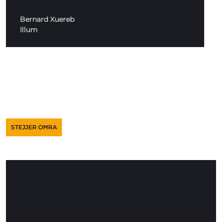
Bernard Xuereb
Illum
STEJJER OĦRA