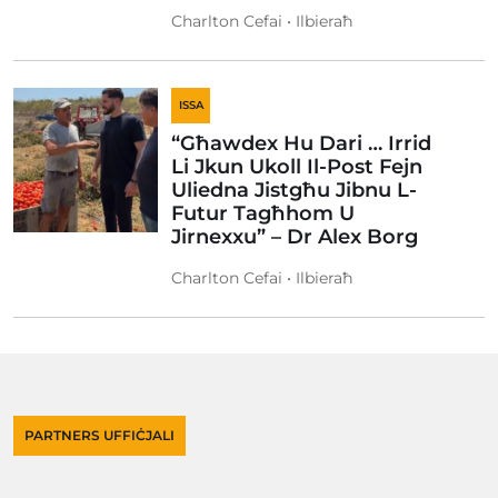
Charlton Cefai • Ilbieraħ
ISSA
“Għawdex Hu Dari … Irrid
Li Jkun Ukoll Il-Post Fejn
Uliedna Jistgħu Jibnu L-
Futur Tagħhom U
Jirnexxu” – Dr Alex Borg
Charlton Cefai • Ilbieraħ
PARTNERS UFFIĊJALI