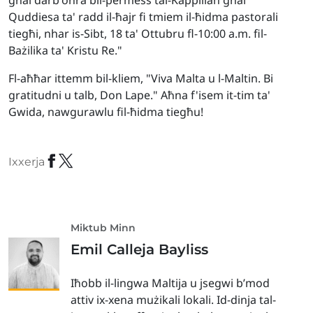
għal darb'oħra bil-permess tal-Kappillan għal
Quddiesa ta' radd il-ħajr fi tmiem il-ħidma pastorali
tiegħi, nhar is-Sibt, 18 ta' Ottubru fl-10:00 a.m. fil-
Bażilika ta' Kristu Re."
Fl-aħħar ittemm bil-kliem, "Viva Malta u l-Maltin. Bi
gratitudni u talb, Don Lape." Aħna f'isem it-tim ta'
Gwida, nawgurawlu fil-ħidma tiegħu!
Ixxerja
Miktub Minn
Emil Calleja Bayliss
Iħobb il-lingwa Maltija u jsegwi b’mod
attiv ix-xena mużikali lokali. Id-dinja tal-