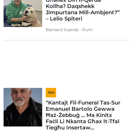
Għaliex Din Il-Qerda
Kollha? Daqshekk
Jimpurtana Mill-Ambjent?”
– Lelio Spiteri
Bernard Xuereb • Illum
ISSA
“Kantajt Fil-Funeral Tas-Sur
Emanuel Bartolo Ġewwa
Ħaż-Żebbuġ … Ma Kinitx
Faċli Li Nkanta Għax It-Tfal
Tiegħu Insertaw…