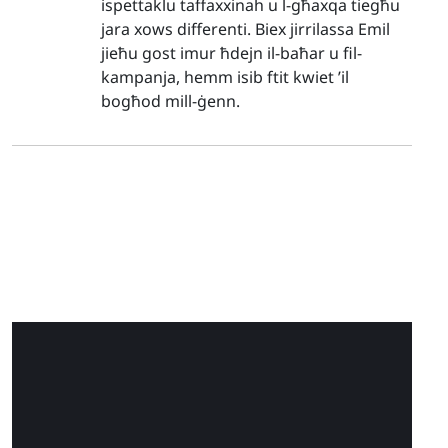
ispettaklu taffaxxinah u l-għaxqa tiegħu
jara xows differenti. Biex jirrilassa Emil
jieħu gost imur ħdejn il-baħar u fil-
kampanja, hemm isib ftit kwiet ’il
bogħod mill-ġenn.