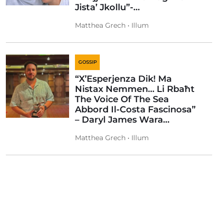
Jista’ Jkollu”-…
Matthea Grech • Illum
GOSSIP
“X’Esperjenza Dik! Ma
Nistax Nemmen… Li Rbaħt
The Voice Of The Sea
Abbord Il-Costa Fascinosa”
– Daryl James Wara…
Matthea Grech • Illum