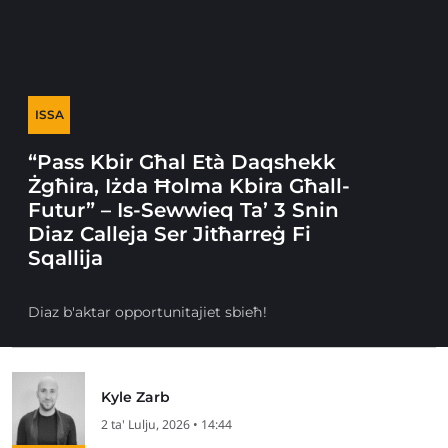
ISSA
“Pass Kbir Għal Età Daqshekk
Żgħira, Iżda Ħolma Kbira Għall-
Futur” – Is-Sewwieq Ta’ 3 Snin
Diaz Calleja Ser Jitħarreġ Fi
Sqallija
Diaz b'aktar opportunitajiet sbieħ!
Kyle Zarb
2 ta' Lulju, 2026 • 14:44