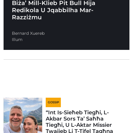
Biża’ Mill-Klieb Pit Bull Hija
Redikola U Jqabbilha Mar-
Razziżmu
Bernard Xuereb
Illum
GOSSIP
“Int Is-Sieħeb Tiegħi, L-
Akbar Sors Ta’ Saħħa
Tiegħi, U L-Aktar Missier
Twajjeb Li T-Tifel Tagħna