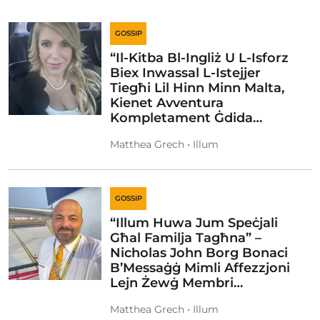
GOSSIP
“Il-Kitba Bl-Ingliż U L-Isforz
Biex Inwassal L-Istejjer
Tiegħi Lil Hinn Minn Malta,
Kienet Avventura
Kompletament Ġdida…
Matthea Grech • Illum
GOSSIP
“Illum Huwa Jum Speċjali
Għal Familja Tagħna” –
Nicholas John Borg Bonaci
B’Messaġġ Mimli Affezzjoni
Lejn Żewġ Membri…
Matthea Grech • Illum