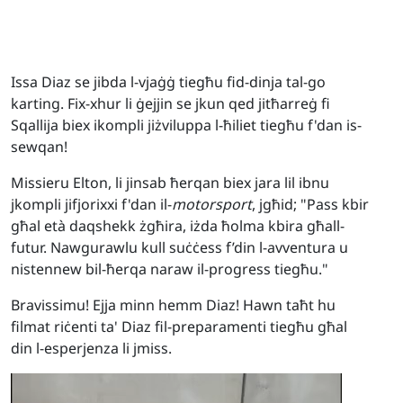
Issa Diaz se jibda l-vjaġġ tiegħu fid-dinja tal-go
karting. Fix-xhur li ġejjin se jkun qed jitħarreġ fi
Sqallija biex ikompli jiżviluppa l-ħiliet tiegħu f'dan is-
sewqan!
Missieru Elton, li jinsab ħerqan biex jara lil ibnu
jkompli jifjorixxi f'dan il-
motorsport
, jgħid; "Pass kbir
għal età daqshekk żgħira, iżda ħolma kbira għall-
futur. Nawgurawlu kull suċċess f’din l-avventura u
nistennew bil-ħerqa naraw il-progress tiegħu."
Bravissimu! Ejja minn hemm Diaz! Hawn taħt hu
filmat riċenti ta' Diaz fil-preparamenti tiegħu għal
din l-esperjenza li jmiss.