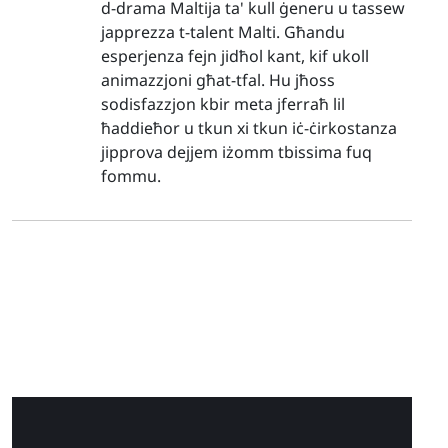
d-drama Maltija ta' kull ġeneru u tassew
japprezza t-talent Malti. Għandu
esperjenza fejn jidħol kant, kif ukoll
animazzjoni għat-tfal. Hu jħoss
sodisfazzjon kbir meta jferraħ lil
ħaddieħor u tkun xi tkun iċ-ċirkostanza
jipprova dejjem iżomm tbissima fuq
fommu.