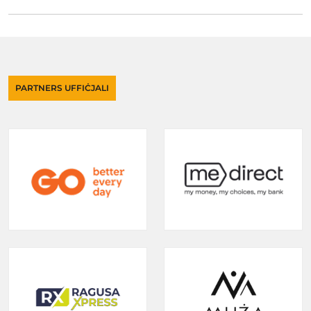
PARTNERS UFFIĊJALI