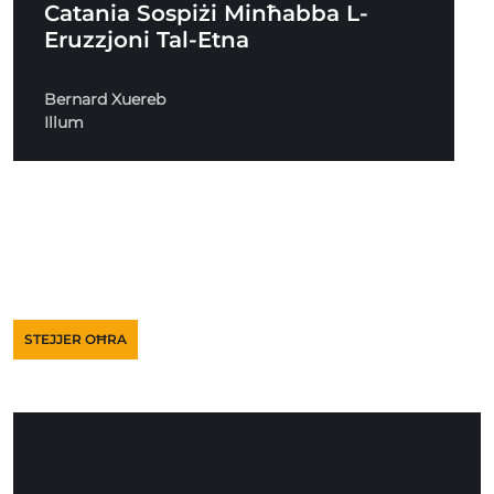
Catania Sospiżi Minħabba L-
Eruzzjoni Tal-Etna
Bernard Xuereb
Illum
STEJJER OĦRA