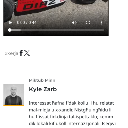
Ixxerja
Miktub Minn
Kyle Zarb
Interessat ħafna f'dak kollu li hu relatat
mal-midja u x-xandir. Nistgħu ngħidu li
hu ffissat fid-dinja tal-ispettaklu; kemm
dik lokali kif ukoll internazzjonali. Isegwi