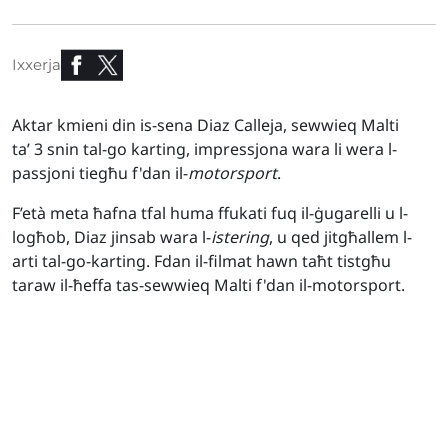
Ixxerja
Aktar kmieni din is-sena Diaz Calleja, sewwieq Malti
ta’ 3 snin tal-go karting, impressjona wara li wera l-
passjoni tiegħu f'dan il-
motorsport
.
F’età meta ħafna tfal huma ffukati fuq il-ġugarelli u l-
logħob, Diaz jinsab wara l-
istering
, u qed jitgħallem l-
arti tal-go-karting. Fdan il-filmat hawn taħt tistgħu
taraw il-ħeffa tas-sewwieq Malti f'dan il-motorsport.