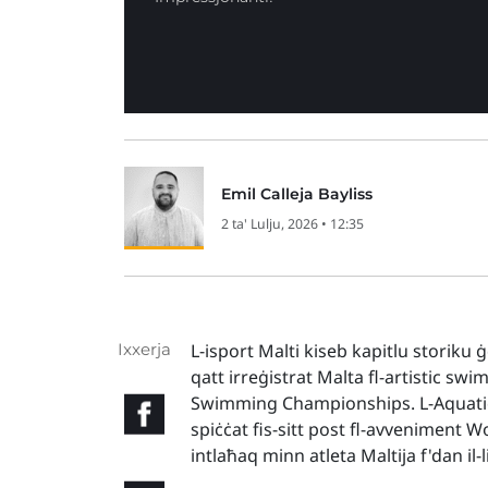
Emil Calleja Bayliss
2 ta' Lulju, 2026 • 12:35
Ixxerja
L-isport Malti kiseb kapitlu storiku 
qatt irreġistrat Malta fl-artistic sw
Swimming Championships. L-Aquatic 
spiċċat fis-sitt post fl-avveniment W
intlaħaq minn atleta Maltija f'dan il-