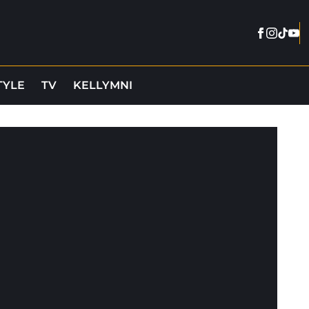
Facebook
Instag
Tikto
You
TYLE
TV
KELLYMNI