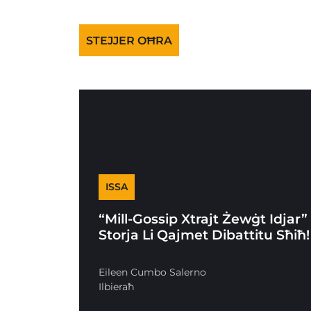
STEJJER OĦRA
ISSA
“Mill-Gossip Xtrajt Żewġt Idjar”
Storja Li Qajmet Dibattitu Sħiħ!
Eileen Cumbo Salerno
Ilbieraħ