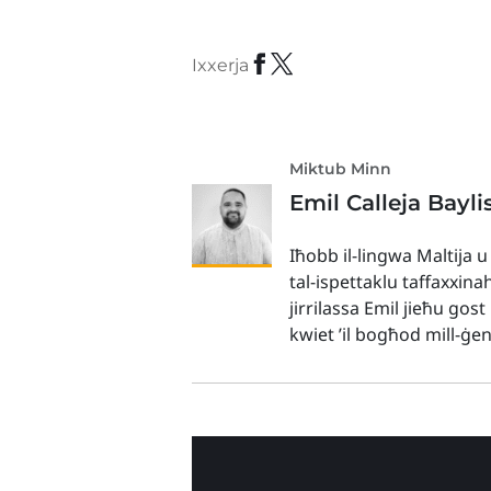
Ixxerja
Miktub Minn
Emil Calleja Bayli
Iħobb il-lingwa Maltija u
tal-ispettaklu taffaxxina
jirrilassa Emil jieħu gos
kwiet ’il bogħod mill-ġe