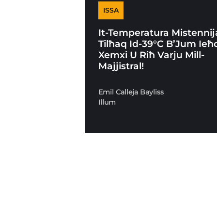
ISSA
It-Temperatura Mistennij
Tilħaq Id-39°C B’Jum Ieħ
Xemxi U Riħ Varju Mill-
Majjistral!
Emil Calleja Bayliss
Illum