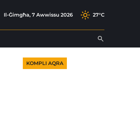
ram
k
tube
Il-Ġimgħa, 7 Awwissu 2026
27°C
KOMPLI AQRA