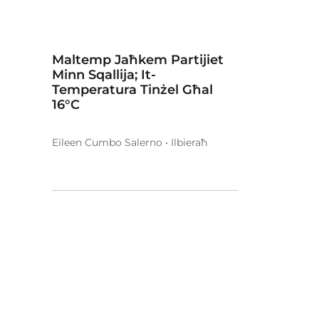
Maltemp Jaħkem Partijiet
Minn Sqallija; It-
Temperatura Tinżel Għal
16°C
Eileen Cumbo Salerno • Ilbieraħ