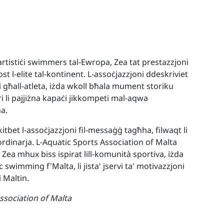
tistiċi swimmers tal-Ewropa, Zea tat prestazzjoni
ost l-elite tal-kontinent. L-assoċjazzjoni ddeskriviet
 għall-atleta, iżda wkoll bħala mument storiku
uri li pajjiżna kapaċi jikkompeti mal-aqwa
na.
 kitbet l-assoċjazzjoni fil-messaġġ tagħha, filwaqt li
aordinarja. L-Aquatic Sports Association of Malta
a' Zea mhux biss ispirat lill-komunità sportiva, iżda
c swimming f'Malta, li jista' jservi ta' motivazzjoni
i Maltin.
ssociation of Malta