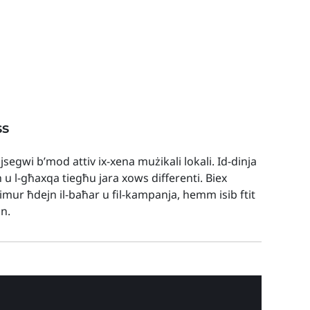
ss
 jsegwi b’mod attiv ix-xena mużikali lokali. Id-dinja
h u l-għaxqa tiegħu jara xows differenti. Biex
t imur ħdejn il-baħar u fil-kampanja, hemm isib ftit
nn.