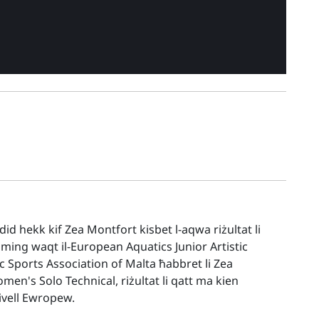
ġdid hekk kif Zea Montfort kisbet l-aqwa riżultat li
imming waqt il-European Aquatics Junior Artistic
Sports Association of Malta ħabbret li Zea
omen's Solo Technical, riżultat li qatt ma kien
livell Ewropew.