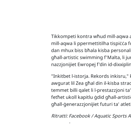
Tikkompeti kontra wħud mill-aqwa ar
mill-aqwa li ppermettitilha tispiċċa f
dan mhux biss bħala kisba personali
għall-artistic swimming f'Malta, li j
nazzjonijiet Ewropej f'din id-dixxipli
"Inkitbet l-istorja. Rekords inkisru,"
awgurat lil Zea għal din il-kisba str
temmet billi qalet li l-prestazzjoni t
fetħet ukoll kapitlu ġdid għall-artisti
għall-ġenerazzjonijiet futuri ta' atlet
Ritratti:
Facebook / Aquatic Sports A
·