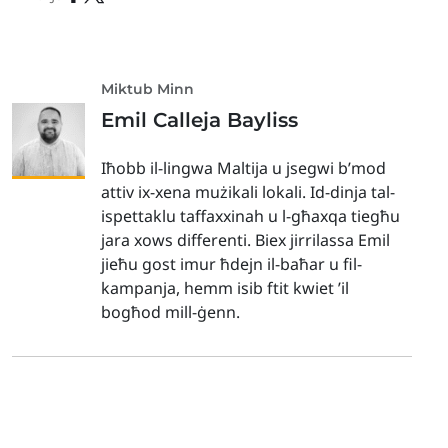
Miktub Minn
Emil Calleja Bayliss
Iħobb il-lingwa Maltija u jsegwi b’mod
attiv ix-xena mużikali lokali. Id-dinja tal-
ispettaklu taffaxxinah u l-għaxqa tiegħu
jara xows differenti. Biex jirrilassa Emil
jieħu gost imur ħdejn il-baħar u fil-
kampanja, hemm isib ftit kwiet ’il
bogħod mill-ġenn.