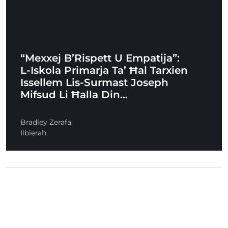
“Mexxej B’Rispett U Empatija”:
L-Iskola Primarja Ta’ Ħal Tarxien
Issellem Lis-Surmast Joseph
Mifsud Li Ħalla Din…
Bradley Zerafa
Ilbieraħ