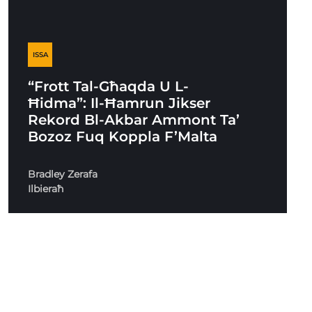
ISSA
“Frott Tal-Għaqda U L-
Ħidma”: Il-Ħamrun Jikser
Rekord Bl-Akbar Ammont Ta’
Bozoz Fuq Koppla F’Malta
Bradley Zerafa
Ilbieraħ