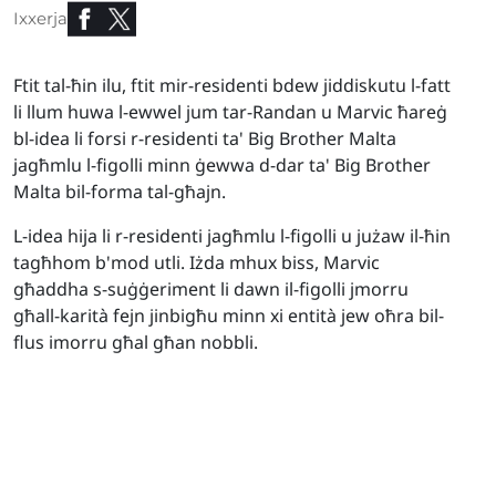
Ixxerja
Ftit tal-ħin ilu, ftit mir-residenti bdew jiddiskutu l-fatt
li llum huwa l-ewwel jum tar-Randan u Marvic ħareġ
bl-idea li forsi r-residenti ta' Big Brother Malta
jagħmlu l-figolli minn ġewwa d-dar ta' Big Brother
Malta bil-forma tal-għajn.
L-idea hija li r-residenti jagħmlu l-figolli u jużaw il-ħin
tagħhom b'mod utli. Iżda mhux biss, Marvic
għaddha s-suġġeriment li dawn il-figolli jmorru
għall-karità fejn jinbigħu minn xi entità jew oħra bil-
flus imorru għal għan nobbli.