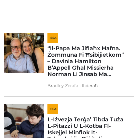
ISSA
“Il-Papa Ma Jiflaħx Ħafna.
Żommuna Fi Ħsibijietkom”
– Davinia Hamilton
B’Appell Għal Missierha
Norman Li Jinsab Ma…
Bradley Zerafa • Ilbieraħ
ISSA
L-Iżvezja Terġa’ Tibda Tuża
L-Pitazzi U L-Kotba Fl-
Iskejjel Minflok It-