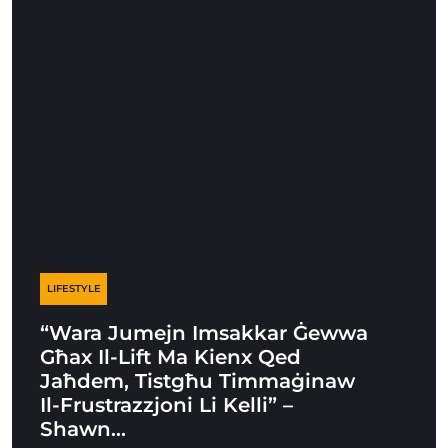
LIFESTYLE
“Wara Jumejn Imsakkar Ġewwa
Għax Il-Lift Ma Kienx Qed
Jaħdem, Tistgħu Timmaġinaw
Il-Frustrazzjoni Li Kelli” –
Shawn…