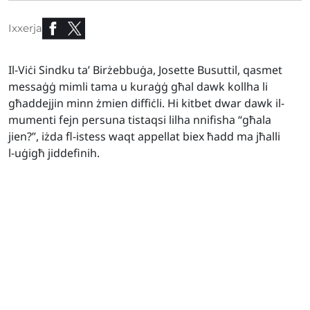
Ixxerja
Il-Viċi Sindku ta’ Birżebbuġa, Josette Busuttil, qasmet
messaġġ mimli tama u kuraġġ għal dawk kollha li
għaddejjin minn żmien diffiċli. Hi kitbet dwar dawk il-
mumenti fejn persuna tistaqsi lilha nnifisha “għala
jien?”, iżda fl-istess waqt appellat biex ħadd ma jħalli
l-uġigħ jiddefinih.