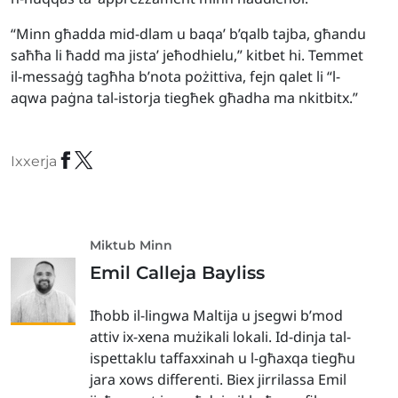
“Minn għadda mid-dlam u baqa’ b’qalb tajba, għandu
saħħa li ħadd ma jista’ jeħodhielu,” kitbet hi. Temmet
il-messaġġ tagħha b’nota pożittiva, fejn qalet li “l-
aqwa paġna tal-istorja tiegħek għadha ma nkitbitx.”
Ixxerja
Miktub Minn
Emil Calleja Bayliss
Iħobb il-lingwa Maltija u jsegwi b’mod
attiv ix-xena mużikali lokali. Id-dinja tal-
ispettaklu taffaxxinah u l-għaxqa tiegħu
jara xows differenti. Biex jirrilassa Emil