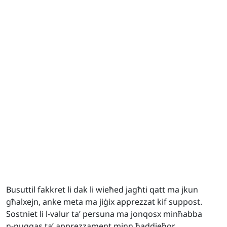
Busuttil fakkret li dak li wieħed jagħti qatt ma jkun
għalxejn, anke meta ma jiġix apprezzat kif suppost.
Sostniet li l-valur ta’ persuna ma jonqosx minħabba
n-nuqqas ta’ apprezzament minn ħaddieħor.