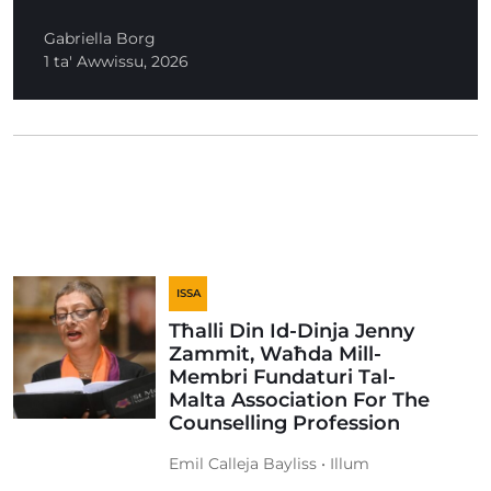
Gabriella Borg
1 ta' Awwissu, 2026
ISSA
Tħalli Din Id-Dinja Jenny
Zammit, Waħda Mill-
Membri Fundaturi Tal-
Malta Association For The
Counselling Profession
Emil Calleja Bayliss • Illum