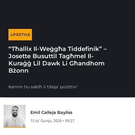
LIFESTYLE
“Tħallix Il-Weġgħa Tiddefinik” –
Josette Busuttil Tagħmel Il-
Kuraġġ Lil Dawk Li Għandhom
Bżonn
Kemm hu sabiħ li tibqa' pożittiv!
Emil Calleja Bayliss
15 ta' Ġunju, 2026 • 09:27