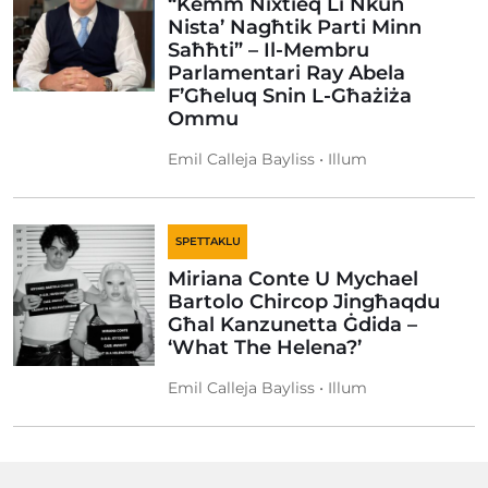
“Kemm Nixtieq Li Nkun
Nista’ Nagħtik Parti Minn
Saħħti” – Il-Membru
Parlamentari Ray Abela
F’Għeluq Snin L-Għażiża
Ommu
Emil Calleja Bayliss • Illum
SPETTAKLU
Miriana Conte U Mychael
Bartolo Chircop Jingħaqdu
Għal Kanzunetta Ġdida –
‘What The Helena?’
Emil Calleja Bayliss • Illum