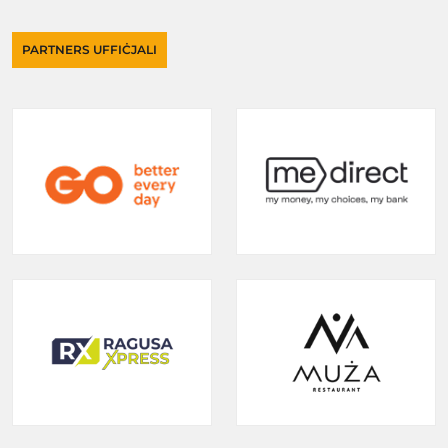
PARTNERS UFFIĊJALI