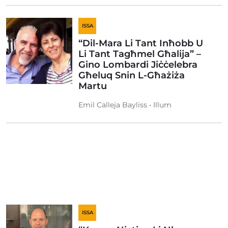
ISSA
“Dil-Mara Li Tant Inħobb U
Li Tant Tagħmel Għalija” –
Gino Lombardi Jiċċelebra
Għeluq Snin L-Għażiża
Martu
Emil Calleja Bayliss • Illum
ISSA