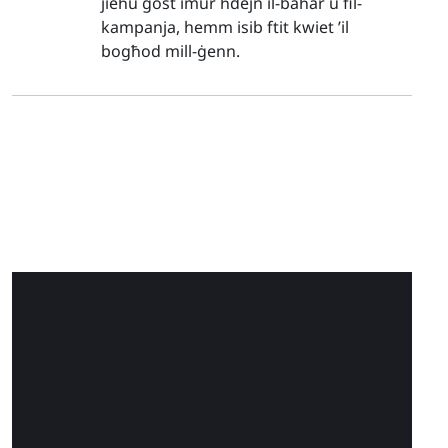
jieħu gost imur ħdejn il-baħar u fil-
kampanja, hemm isib ftit kwiet ’il
bogħod mill-ġenn.