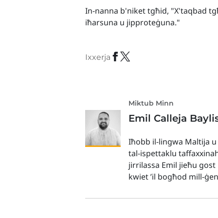
In-nanna b'niket tgħid, "X'taqbad tgħ
iħarsuna u jipproteġuna."
Ixxerja
Miktub Minn
Emil Calleja Bayli
Iħobb il-lingwa Maltija u
tal-ispettaklu taffaxxina
jirrilassa Emil jieħu gos
kwiet ’il bogħod mill-ġe