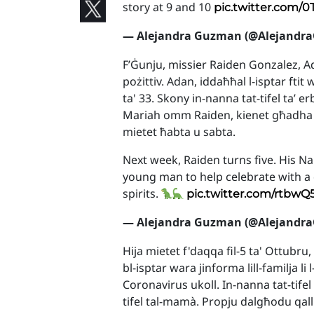
story at 9 and 10
pic.twitter.com
— Alejandra Guzman (@Alejandra
F’Ġunju, missier Raiden Gonzalez, Ad
pożittiv. Adan, iddaħħal l-isptar ftit 
ta' 33. Skony in-nanna tat-tifel ta’ e
Mariah omm Raiden, kienet għadha qe
mietet ħabta u sabta.
Next week, Raiden turns five. His Na
young man to help celebrate with a d
spirits.
pic.twitter.com/rtbw
— Alejandra Guzman (@Alejandra
Hija mietet f'daqqa fil-5 ta' Ottubru
bl-isptar wara jinforma lill-familja li 
Coronavirus ukoll. In-nanna tat-tife
tifel tal-mamà. Propju dalgħodu qalli l