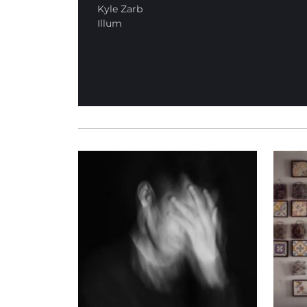
Kyle Zarb
Illum