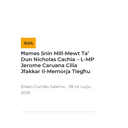
ISSA
Ħames Snin Mill-Mewt Ta’
Dun Nicholas Cachia – L-MP
Jerome Caruana Cilia
Jfakkar Il-Memorja Tiegħu
Eileen Cumbo Salerno • 28 ta' Lulju,
2026