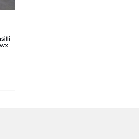
illi
ewx