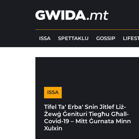
ISSA
SPETTAKLU
GOSSIP
LIFES
ISSA
Tifel Ta' Erba' Snin Jitlef Liż-
Żewġ Ġenituri Tiegħu Għall-
Covid-19 – Mitt Ġurnata Minn
Xulxin