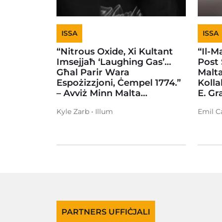
ISSA
ISSA
“Nitrous Oxide, Xi Kultant
“Il-
Imsejjaħ ‘Laughing Gas’…
Post 
Għal Parir Wara
Malta
Espożizzjoni, Ċempel 1774.”
Kolla
– Avviż Minn Malta…
E. Gr
Kyle Zarb • Illum
Emil Ca
PARTNERS UFFIĊJALI