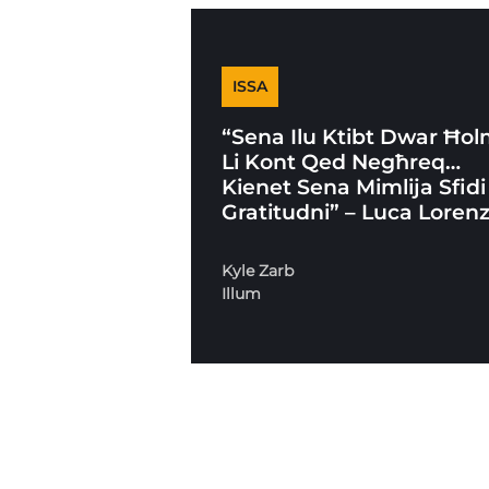
ISSA
“Sena Ilu Ktibt Dwar Ħo
Li Kont Qed Negħreq…
Kienet Sena Mimlija Sfidi
Gratitudni” – Luca Loren
Kyle Zarb
Illum