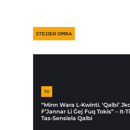
STEJJER OĦRA
TV
“Minn Wara L-Kwinti. ‘Qalbi’ Jk
F’Jannar Li Ġej Fuq Tokis” – It-
Tas-Sensiela Qalbi