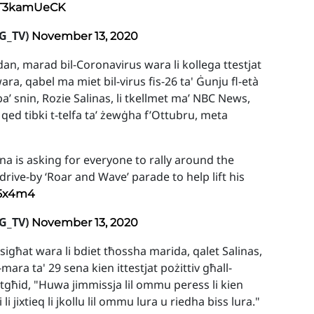
/0T3kamUeCK
G_TV)
November 13, 2020
an, marad bil-Coronavirus wara li kollega ttestjat
wara, qabel ma miet bil-virus fis-26 ta' Ġunju fl-età
rba’ snin, Rozie Salinas, li tkellmet ma’ NBC News,
d tibki t-telfa ta’ żewġha f’Ottubru, meta
na is asking for everyone to rally around the
rive-by ‘Roar and Wave’ parade to help lift his
Q5x4m4
G_TV)
November 13, 2020
, sigħat wara li bdiet tħossha marida, qalet Salinas,
l-mara ta' 29 sena kien ittestjat pożittiv għall-
l tgħid, "Huwa jimmissja lil ommu peress li kien
i jixtieq li jkollu lil ommu lura u riedha biss lura."