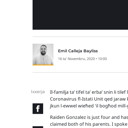
Emil Calleja Bayliss
16 ta' Novembru, 2020 • 10:00
Ixxerja
Il-familja ta’ tifel ta’ erba’ snin li ti
Coronavirus fl-Istati Unit qed jaraw 
jkun l-ewwel wieħed 'il bogħod mill-
Raiden Gonzalez is just four and ha
claimed both of his parents. I spoke