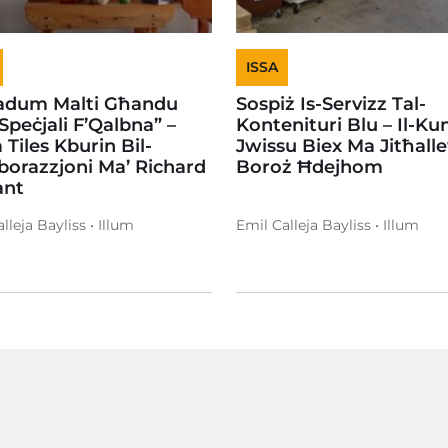
ISSA
Madum Malti Għandu
Sospiż Is-Servizz Tal-
Speċjali F’Qalbna” –
Kontenituri Blu – Il-Kuns
 Tiles Kburin Bil-
Jwissu Biex Ma Jitħall
borazzjoni Ma’ Richard
Boroż Ħdejhom
ant
lleja Bayliss • Illum
Emil Calleja Bayliss • Illum