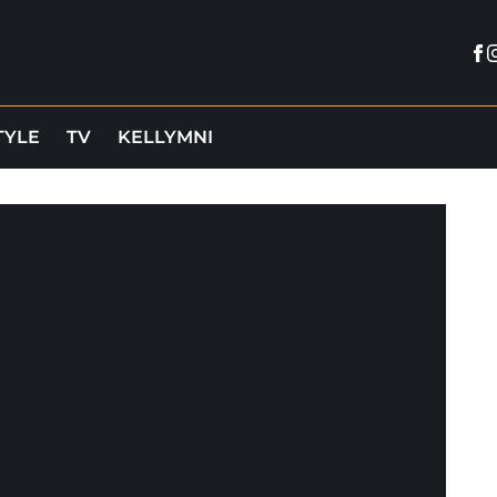
Fa
I
TYLE
TV
KELLYMNI