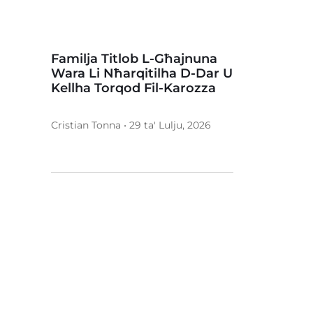
Familja Titlob L-Għajnuna
Wara Li Nħarqitilha D-Dar U
Kellha Torqod Fil-Karozza
Cristian Tonna • 29 ta' Lulju, 2026