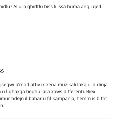
idlu? Allura għidtlu biss li issa huma anġli qed
ss
 jsegwi b’mod attiv ix-xena mużikali lokali. Id-dinja
h u l-għaxqa tiegħu jara xows differenti. Biex
t imur ħdejn il-baħar u fil-kampanja, hemm isib ftit
nn.