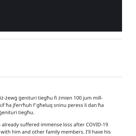
lef liż-żewġ ġenituri tiegħu fi żmien 100 jum mill-
kif ħa jferrħuh f'għeluq sninu peress li dan ħa
ġenituri tiegħu.
s already suffered immense loss after COVID-19
 with him and other family members. I'll have his